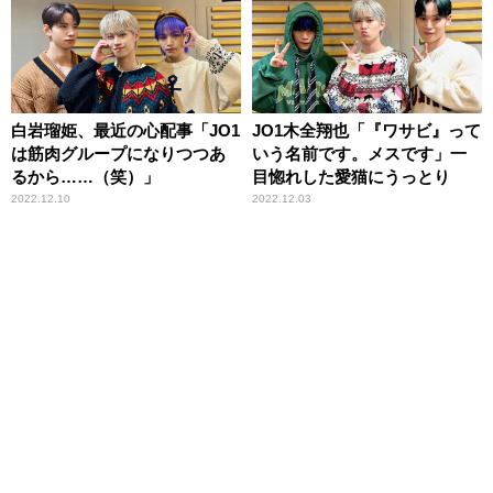
白岩瑠姫、最近の心配事「JO1
JO1木全翔也「『ワサビ』って
は筋肉グループになりつつあ
いう名前です。メスです」一
るから……（笑）」
目惚れした愛猫にうっとり
2022.12.10
2022.12.03