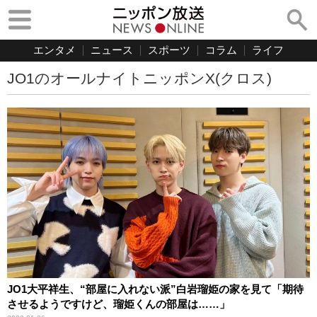
エンタメ
ニュース
スポーツ
コラム
ライフ
JO1のオールナイトニッポンX(クロス)
JO1大平祥生、“部屋に入れない派”白岩瑠姫の家を見て「期待
させるようですけど、瑠姫くんの部屋は……」