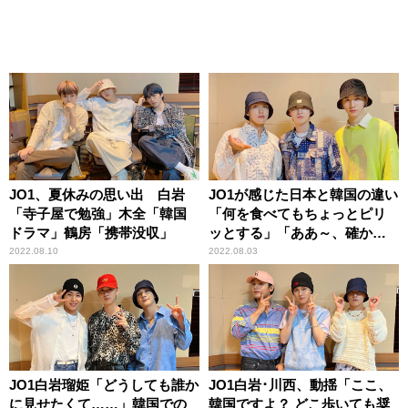
JO1、夏休みの思い出 白岩
JO1が感じた日本と韓国の違い
「寺子屋で勉強」木全「韓国
「何を食べてもちょっとピリ
ドラマ」鶴房「携帯没収」
ッとする」「ああ～、確か
に！」
2022.08.10
2022.08.03
JO1白岩瑠姫「どうしても誰か
JO1白岩･川西、動揺「ここ、
に見せたくて……」韓国での
韓国ですよ？ どこ歩いても奨