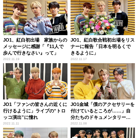
JO1、紅白初出場 家族からの
JO1、紅白歌合戦初出場をリス
メッセージに感謝「『11人で
ナーに報告「日本を明るくで
歩んで行きなさい』って」
きるように」
2022.11.19
2022.11.17
JO1「ファンの皆さんの近くに
JO1金城「僕のアクセサリーを
行けるように」ライブの“トロ
付けているところが……」自
ッコ演出”に憧れ
分たちのドキュメンタリー映
画で感涙
2022.11.11
2022.11.08