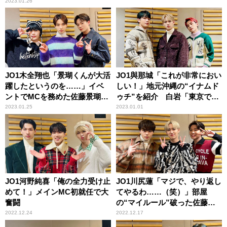
2023.01.26
JO1木全翔也「景瑚くんが大活
JO1與那城「これが非常におい
躍したというのを……」イベ
しい！」地元沖縄の“イナムド
ントでMCを務めた佐藤景瑚を
ゥチ”を紹介 白岩「東京でい
称賛
う、お雑煮なのかな」
2023.01.25
2023.01.01
JO1河野純喜「俺の全力受け止
JO1川尻蓮「マジで、やり返し
めて！」メインMC初就任で大
てやるわ……（笑）」部屋
奮闘
の“マイルール”破った佐藤景
瑚に反撃予告
2022.12.24
2022.12.17