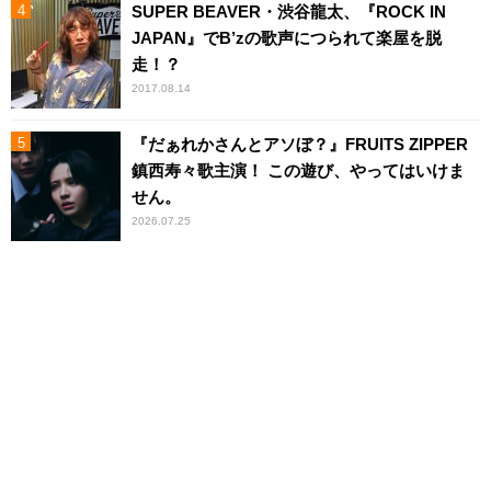
SUPER BEAVER・渋谷龍太、『ROCK IN
JAPAN』でB’zの歌声につられて楽屋を脱
走！？
2017.08.14
『だぁれかさんとアソぼ？』FRUITS ZIPPER
鎮西寿々歌主演！ この遊び、やってはいけま
せん。
2026.07.25