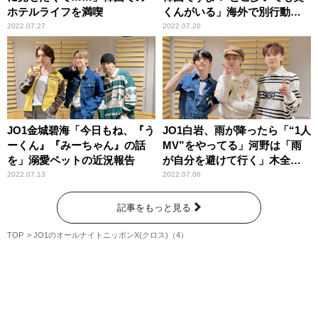
ホテルライフを満喫
くんがいる」海外で別行動し
ても與那城奨と遭遇
2022.07.27
2022.07.20
JO1金城碧海「今日もね、『う
JO1白岩、雨が降ったら「“1人
ーくん』『みーちゃん』の話
MV”をやってる」河野は「雨
を」溺愛ペットの近況報告
が自分を避けて行く」木全は
「避ける」
2022.07.13
2022.07.06
記事をもっと見る
TOP
JO1のオールナイトニッポンX(クロス)（4）