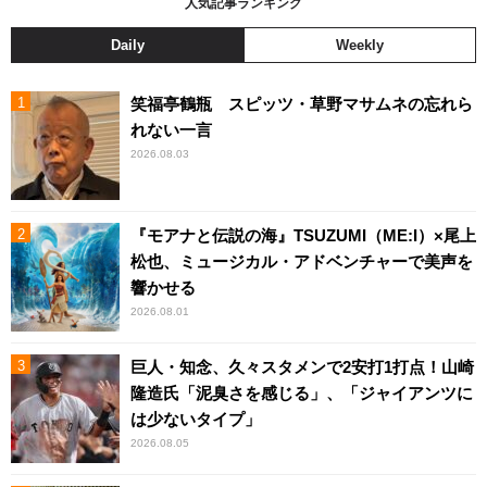
人気記事ランキング
Daily
Weekly
笑福亭鶴瓶 スピッツ・草野マサムネの忘れら
れない一言
2026.08.03
『モアナと伝説の海』TSUZUMI（ME:I）×尾上
松也、ミュージカル・アドベンチャーで美声を
響かせる
2026.08.01
巨人・知念、久々スタメンで2安打1打点！山崎
隆造氏「泥臭さを感じる」、「ジャイアンツに
は少ないタイプ」
2026.08.05