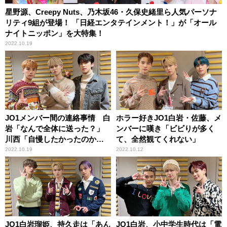
星野源、Creepy Nuts、乃木坂46・久保史緒里ら人気パーソナ
リティ9組が登場！ 「日経エンタテインメント！」が「オール
ナイトニッポン」を大特集！
2022.10.19
JO1メンバー間の連絡事情 白
ホラー好きJO1白岩・佐藤、メ
岩「なんで全体に送った？」
ンバーに嘆き「ビビりが多く
川西「自慢したかったのか
て、全然観てくれない」
も」河野「みんなで喋りたい
2022.10.19
2022.10.12
っていう感じかな」
JO1白岩瑠姫、持久走は「あん
JO1白岩、小中学生時代は「電