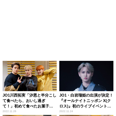
JO1川西拓実「汐恩と半分こし
JO1・白岩瑠姫の出演が決定！
て食べたら、おいし過ぎ
『オールナイトニッポン X(ク
て！」初めて食べたお菓子に
ロス)』初のライブイベント、
ぞっこん
横浜アリーナで開催！
2022.11.26
2022.11.24