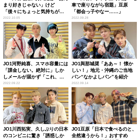
まり好きじゃない」けど
車で座りながら宿題」豆原
「後々にちょっと気持ちが入
「都会っ子やなー……」
っちゃう」
2022.10.05
2022.09.28
JO1河野純喜、スマホ容量には
JO1與那城奨「ああ～！ 懐か
「課金しない。絶対に」しか
しい！」地元・沖縄のご当地
しメールが届かず「これ、や
パン“なかよしパン”を紹介
ばいぞ」
2022.09.22
2022.09.14
JO1川西拓実、久しぶりの日本
JO1豆原「日本で食べるのと、
のコンビニに驚き「誘惑しか
全然違うから！」おすすめ