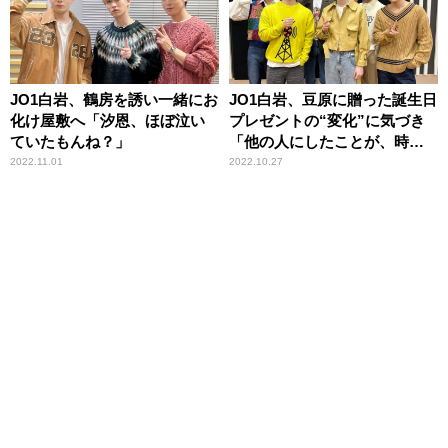
JO1白岩、鶴房を誘い一緒にお
JO1白岩、豆原に贈った誕生日
化け屋敷へ「汐恩、ほぼ泣い
プレゼントの“変化”に気づき
ていたもんね？」
「他の人にしたことが、時間
が経って自分の幸せに……」
2022.11.01
2022.10.27