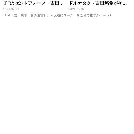
子”のセントフォース・吉田悠
ドルオタク・吉田悠希がその
希が考察
魅力を解き明かす
2021.02.21
2021.02.07
TOP
吉田悠希「愛の避雷針」～坂道にズーム そこまで推すか！～（1）