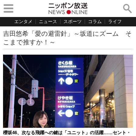
エンタメ
ニュース
スポーツ
コラム
ライフ
吉田悠希「愛の避雷針」～坂道にズーム そ
こまで推すか！～
櫻坂46、次なる飛躍への鍵は「ユニット」の活躍……セント・