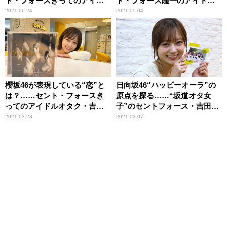
ト・フォースきってのアイド
ト・フォース随一のアイドル
ルオタク・吉田悠希が伝えた
オタク・吉田悠希が気づい
2021.06.24
2021.05.04
い“感謝”
た“意味”
櫻坂46が表現している“恋”と
日向坂46“ハッピーオーラ”の
は？……セント・フォースき
原点を探る……“坂道オタ女
ってのアイドルオタク・吉田
子”のセントフォース・吉田悠
悠希が洞察する“ストーリー”
希が思索
2021.03.23
2021.03.07