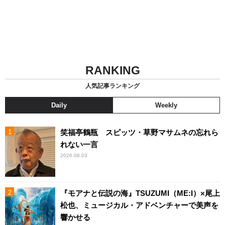
RANKING
人気記事ランキング
Daily
Weekly
笑福亭鶴瓶 スピッツ・草野マサムネの忘れら
れない一言
2026.08.03
『モアナと伝説の海』TSUZUMI（ME:I）×尾上
松也、ミュージカル・アドベンチャーで美声を
響かせる