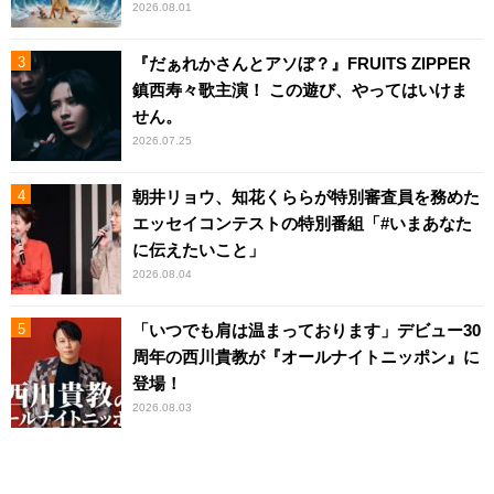
2026.08.01
『だぁれかさんとアソぼ？』FRUITS ZIPPER
鎮西寿々歌主演！ この遊び、やってはいけま
せん。
2026.07.25
朝井リョウ、知花くららが特別審査員を務めた
エッセイコンテストの特別番組「#いまあなた
に伝えたいこと」
2026.08.04
「いつでも肩は温まっております」デビュー30
周年の西川貴教が『オールナイトニッポン』に
登場！
2026.08.03