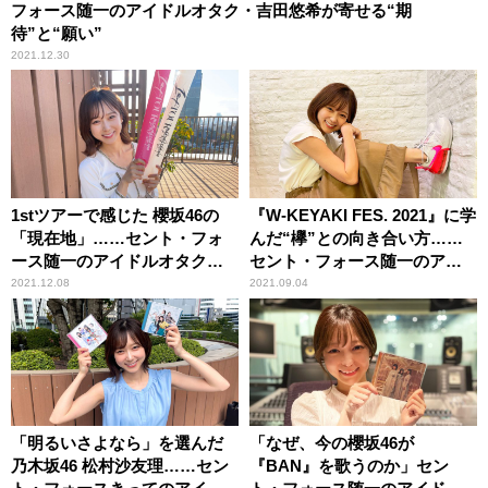
フォース随一のアイドルオタク・吉田悠希が寄せる“期
待”と“願い”
2021.12.30
1stツアーで感じた 櫻坂46の
『W-KEYAKI FES. 2021』に学
「現在地」……セント・フォ
んだ“欅”との向き合い方……
ース随一のアイドルオタク・
セント・フォース随一のアイ
吉田悠希が憶う“この1年”
ドルオタク・吉田悠希による
2021.12.08
2021.09.04
「再確認」
「明るいさよなら」を選んだ
「なぜ、今の櫻坂46が
乃木坂46 松村沙友理……セン
『BAN』を歌うのか」セン