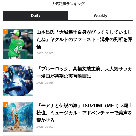
人気記事ランキング
Daily
Weekly
山本昌氏「大城選手自身がびっくりしていまし
たね」ヤクルトのファースト・澤井の判断を評
価
2026.08.07
『ブルーロック』高橋文哉主演、大人気サッカ
ー漫画が待望の実写映画に
2026.08.08
『モアナと伝説の海』TSUZUMI（ME:I）×尾上
松也、ミュージカル・アドベンチャーで美声を
響かせる
2026.08.01