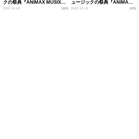
クの祭典『ANIMAX MUSIX
ュージックの祭典『ANIMAX
2022』が11月19日横浜アリー
MUSIX 2022』が11月19日横浜
2022.10.20
AD
2022.10.13
AD
ナにて開催
アリーナにて開催