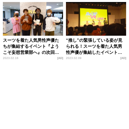
スーツを着た人気男性声優た
“推し”の緊張している姿が見
ちが集結するイベント『よう
られる！スーツを着た人気男
こそ妄想営業部へ』の次回開
性声優が集結したイベントが
催が決定！3月には
期間限定で放送＆配信決定
2023.02.16
AD
2023.02.09
AD
『AnimeJapan 2023』出張ス
テージも