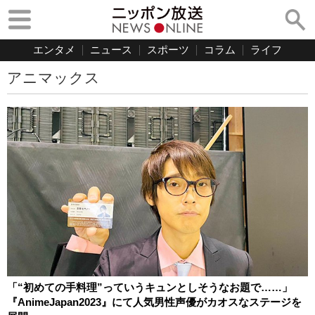
エンタメ
ニュース
スポーツ
コラム
ライフ
アニマックス
「“初めての手料理”っていうキュンとしそうなお題で……」
『AnimeJapan2023』にて人気男性声優がカオスなステージを