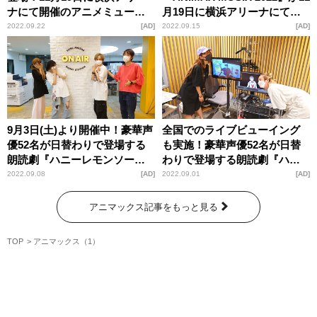
ナにて開催のアニメミュージ
月19日に横浜アリーナにて開
ックの祭典『ANIMAX MUSIX
催！出演声優・大橋彩香から
2022.09.22
AD
2022.09.15
AD
2022』を特集
コメントも
9月3日(土)より開催中！豪華声
全国でのライブビューイング
優52名が日替わりで登場する
も実施！豪華声優52名が日替
朗読劇『ハニーレモンソー
わりで登場する朗読劇『ハニ
ダ』ライブビューイング＆ア
ーレモンソーダ』が9月3日(土)
2022.09.08
AD
2022.09.01
AD
ーカイブ配信も実施
より開催
アニマックス記事をもっと見る
TOP
アニマックス（1）