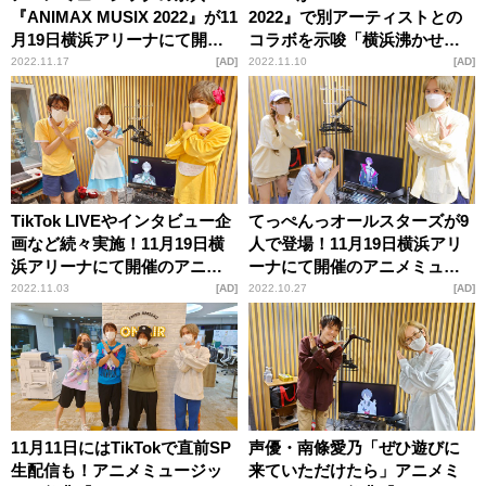
『ANIMAX MUSIX 2022』が11
2022』で別アーティストとの
月19日横浜アリーナにて開
コラボを示唆「横浜沸かせた
催！“持ち曲が1曲しかない”て
いですね」11月19日横浜アリ
2022.11.17
AD
2022.11.10
AD
っぺんっオールスターズ・相
ーナにて開催
良茉優も「ワクワクしており
ます」
TikTok LIVEやインタビュー企
てっぺんっオールスターズが9
画など続々実施！11月19日横
人で登場！11月19日横浜アリ
浜アリーナにて開催のアニメ
ーナにて開催のアニメミュー
ミュージックの祭典
ジックの祭典『ANIMAX
2022.11.03
AD
2022.10.27
AD
『ANIMAX MUSIX 2022』を特
MUSIX 2022』を特集
集
11月11日にはTikTokで直前SP
声優・南條愛乃「ぜひ遊びに
生配信も！アニメミュージッ
来ていただけたら」アニメミ