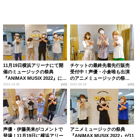
11月19日横浜アリーナにて開
チケットの最終先着先行販売
催のミュージックの祭典
受付中！声優・小倉唯も出演
『ANIMAX MUSIX 2022』にロ
のアニメミュージックの祭典
ックバンド・FLOWも気合十
『ANIMAX MUSIX 2022』が11
2022.10.06
AD
2022.09.29
AD
分！チケットの最終先着先行
月19日横浜アリーナにて開催
販売も受付中
声優・伊藤美来がコメントで
アニメミュージックの祭典
登場！11月19日に横浜アリー
『ANIMAX MUSIX 2022』が11