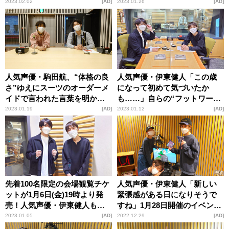
あるんだなと思わされまし
リブ劇に気合い
2023.02.02
AD
2023.01.26
AD
た」
人気声優・駒田航、“体格の良
人気声優・伊東健人「この歳
さ”ゆえにスーツのオーダーメ
になって初めて気づいたか
イドで言われた言葉を明かす
も……」自らの“フットワーク
「55歳の仕立て屋さんに言っ
が軽すぎる”一面を告白
2023.01.19
AD
2023.01.12
AD
ていただきました（笑）」
先着100名限定の会場観覧チケ
人気声優・伊東健人「新しい
ットが1月6日(金)19時より発
緊張感がある日になりそうで
売！人気声優・伊東健人も出
すね」1月28日開催のイベント
演の『ようこそ妄想営業部
『ようこそ妄想営業部へ』生
2023.01.05
AD
2022.12.29
AD
へ』生配信が開催
放送へ期待