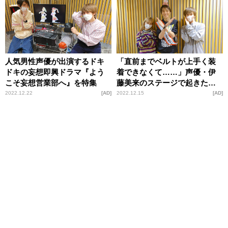
人気男性声優が出演するドキ
「直前までベルトが上手く装
ドキの妄想即興ドラマ『よう
着できなくて……」声優・伊
こそ妄想営業部へ』を特集
藤美来のステージで起きた思
わぬハプニング
2022.12.22
AD
2022.12.15
AD