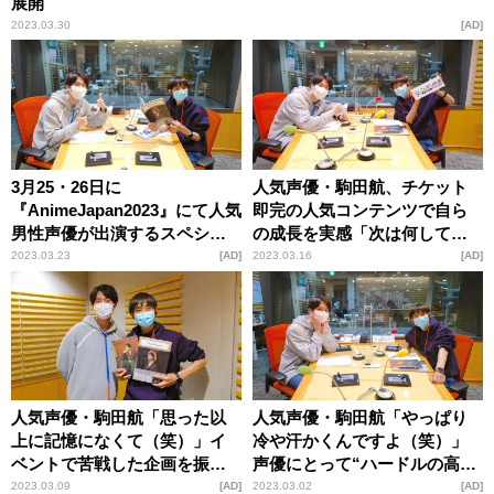
展開
2023.03.30
AD
3月25・26日に
人気声優・駒田航、チケット
『AnimeJapan2023』にて人気
即完の人気コンテンツで自ら
男性声優が出演するスペシャ
の成長を実感「次は何してや
ルステージを開催！『ようこ
ろうかな？ぐらいの気持ち
2023.03.23
AD
2023.03.16
AD
そ妄想営業部へ』を特集
に」
人気声優・駒田航「思った以
人気声優・駒田航「やっぱり
上に記憶になくて（笑）」イ
冷や汗かくんですよ（笑）」
ベントで苦戦した企画を振り
声優にとって“ハードルの高
返る
い”企画の面白さを語る
2023.03.09
AD
2023.03.02
AD