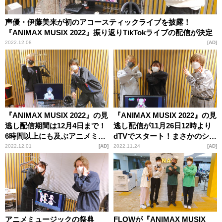
声優・伊藤美来が初のアコースティックライブを披露！
『ANIMAX MUSIX 2022』振り返りTikTokライブの配信が決定
2022.12.08
AD
『ANIMAX MUSIX 2022』の見
『ANIMAX MUSIX 2022』の見
逃し配信期間は12月4日まで！
逃し配信が11月26日12時より
6時間以上にも及ぶアニメミュ
dTVでスタート！まさかのシー
ージックの祭典の見どころを
クレットゲストに会場も大興
2022.12.01
AD
2022.11.24
AD
紹介
奮
アニメミュージックの祭典
FLOWが『ANIMAX MUSIX