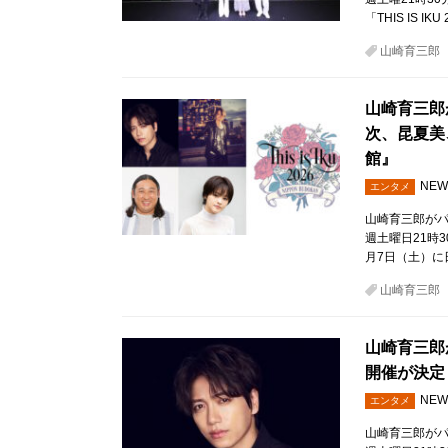
「THIS IS I
山崎育三郎
山崎育三郎
次、昆夏美、
館』
NEW
エンタメ
山崎育三郎がパ
週土曜日21時3
月7日（土）に
山崎育三郎
山崎育三郎
開催が決定！『
NEW
エンタメ
山崎育三郎がパ