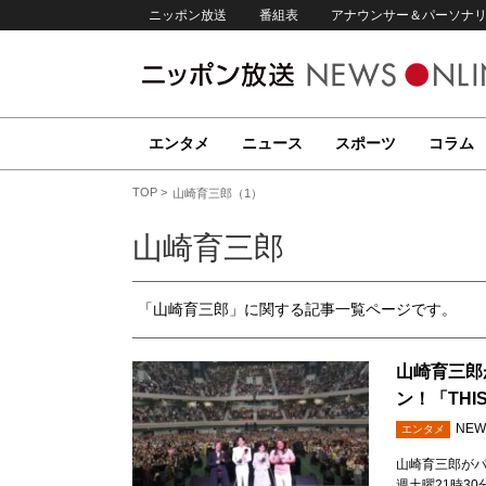
ニッポン放送
番組表
アナウンサー＆パーソナ
エンタメ
ニュース
スポーツ
コラム
TOP
山崎育三郎（1）
山崎育三郎
「山崎育三郎」に関する記事一覧ページです。
山崎育三郎
ン！「THIS
NEW
エンタメ
山崎育三郎がパ
週土曜21時30