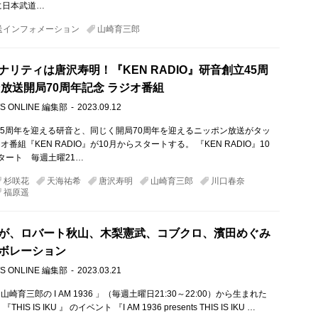
に日本武道…
送インフォメーション
山崎育三郎
ナリティは唐沢寿明！『KEN RADIO』研音創立45周
ン放送開局70周年記念 ラジオ番組
S ONLINE 編集部
2023.09.12
立45周年を迎える研音と、同じく開局70周年を迎えるニッポン放送がタッ
オ番組『KEN RADIO』が10月からスタートする。 『KEN RADIO』10
タート 毎週土曜21…
杉咲花
天海祐希
唐沢寿明
山崎育三郎
川口春奈
福原遥
が、ロバート秋山、木梨憲武、コブクロ、濱田めぐみ
ボレーション
S ONLINE 編集部
2023.03.21
崎育三郎の I AM 1936 」（毎週土曜日21:30～22:00）から生まれた
IS IS IKU 』 のイベント 『I AM 1936 presents THIS IS IKU …