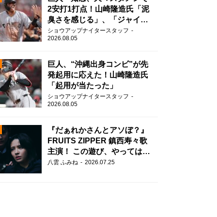
2安打1打点！山崎隆造氏「泥
臭さを感じる」、「ジャイア
ンツには少ないタイプ」
ショウアップナイタースタッフ
2026.08.05
巨人、“沖縄出身コンビ”が先
発起用に応えた！山崎隆造氏
「起用が当たった」
N
ショウアップナイタースタッフ
2026.08.05
AD
『だぁれかさんとアソぼ？』
FRUITS ZIPPER 鎮西寿々歌
主演！ この遊び、やってはい
けません。
八雲 ふみね
2026.07.25
2