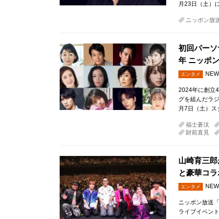
月23日（土）
ニッポン放
初回パーソ
年 ニッポ
NEW
エンタメ
2024年に創
グを組んだラジ
月7日（土）ス
福士蒼汰
財前直見
山崎育三郎
と豪華コラ
NEW
エンタメ
ニッポン放送「山
ライブイベント 『TH