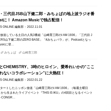
・三代目JSB山下健二郎・みちょぱの地上波ラジオ番
stに！ Amazon Musicで独占配信！
S ONLINE 編集部
2022.11.01
送している土日の人気3番組「山崎育三郎のI AM 1936」「三代目 J
HERS山下健二郎のZERO BASE」「#みちょパラ」が、Podcastとなっ
usicに登…
みちょぱ
山崎育三郎
とCHEMISTRY、3時のヒロイン、愛希れいかの“ここ
れないコラボレーション”に大熱狂！
S ONLINE 編集部
2022.01.22
スタートしたニッポン放送「山崎育三郎のI AM 1936」（毎週土曜日
:00）から生まれたライブイベント『THIS IS IKU』の4回目となるイベント
KU～CONGR…