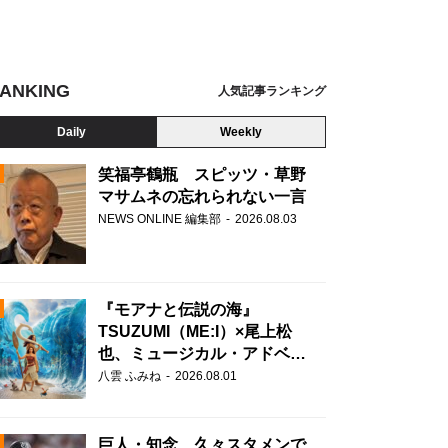
ANKING
人気記事ランキング
Daily
Weekly
笑福亭鶴瓶 スピッツ・草野
マサムネの忘れられない一言
NEWS ONLINE 編集部
2026.08.03
N
『モアナと伝説の海』
TSUZUMI（ME:I）×尾上松
也、ミュージカル・アドベン
チャーで美声を響かせる
八雲 ふみね
2026.08.01
巨人・知念、久々スタメンで