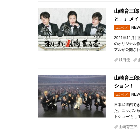
山崎育三郎
と」』メイ
NEW
エンタメ
2021年11
のオリジナル
アルが公開され
城田優
山崎育三郎
ション！
NEW
エンタメ
日本武道館できょ
た。ニッポン放
トショー”として
山崎育三郎