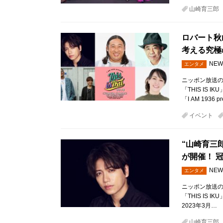
山崎育三郎
ロバート秋
考える究極
NEW
エンタメ
ニッポン放送の
「THIS IS
「I AM 1936 pr
イベント
“山崎育三
が開催！ 
NEW
エンタメ
ニッポン放送の
「THIS IS IK
2023年3月…
山崎育三郎