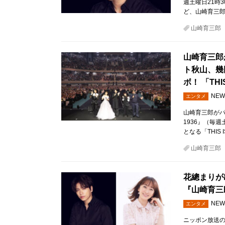
週土曜日21時
ど、山崎育三
山崎育三郎
山崎育三郎
ト秋山、幾
ボ！ 「THIS
NEW
エンタメ
山崎育三郎がパ
1936』（毎週
となる「THIS IS
山崎育三郎
花總まりが出
『山崎育三
NEW
エンタメ
ニッポン放送の