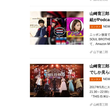
山崎育三郎
組がPodca
NEW
エンタメ
ニッポン放送で放
SOUL BROT
て、Amazon M
山下健二郎
山崎育三郎
でしか見ら
NEW
エンタメ
2017年5月に
21:30～22
『THIS IS I
山崎育三郎