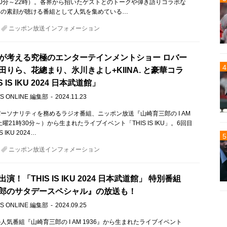
30分～22時）。各界から招いたゲストとのトークや弾き語りコラボな
郎の素顔が聴ける番組として人気を集めている…
ニッポン放送インフォメーション
が考える究極のエンターテインメントショー ロバー
田りら、花總まり、氷川きよし+KIINA. と豪華コラ
 IS IKU 2024 日本武道館」
S ONLINE 編集部
2024.11.23
ーソナリティを務めるラジオ番組、ニッポン放送『山崎育三郎の I AM
土曜21時30分～）から生まれたライブイベント「THIS IS IKU」。6回目
 IKU 2024…
ニッポン放送インフォメーション
演！「THIS IS IKU 2024 日本武道館」 特別番組
郎のサタデースペシャル』の放送も！
S ONLINE 編集部
2024.09.25
人気番組『山崎育三郎の I AM 1936』から生まれたライブイベント