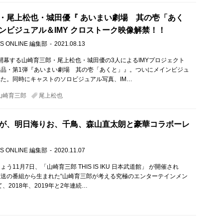
・尾上松也・城田優『 あいまい劇場 其の壱「あく
ンビジュアル＆IMY クロストーク映像解禁！！
S ONLINE 編集部
2021.08.13
月に開幕する山崎育三郎・尾上松也・城田優の3人によるIMYプロジェクト
作品・第1弾『あいまい劇場 其の壱「あくと」』。ついにメインビジュ
た。同時にキャストのソロビジュアル写真、IM…
山崎育三郎
尾上松也
が、明日海りお、千鳥、森山直太朗と豪華コラボーレ
S ONLINE 編集部
2020.11.07
う11月7日、「山崎育三郎 THIS IS IKU 日本武道館」 が開催され
送の番組から生まれた“山崎育三郎が考える究極のエンターテインメン
、2018年、2019年と2年連続…