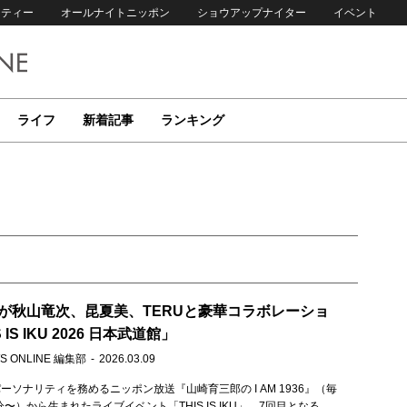
リティー
オールナイトニッポン
ショウアップナイター
イベント
ライフ
新着記事
ランキング
が秋山竜次、昆夏美、TERUと豪華コラボレーショ
 IS IKU 2026 日本武道館」
S ONLINE 編集部
2026.03.09
ーソナリティを務めるニッポン放送『山崎育三郎の I AM 1936』（毎
分〜）から生まれたライブイベント「THIS IS IKU」。7回目となる