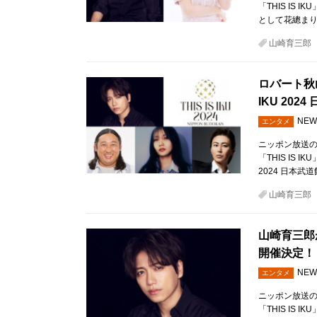
「THIS IS 
として花總ま
山崎育三郎
ロバート秋
IKU 202
NEW
エンタメ
ニッポン放送の
「THIS IS 
2024 日本武
山崎育三郎
山崎育三郎
開催決定！
NEW
エンタメ
ニッポン放送の
「THIS IS I