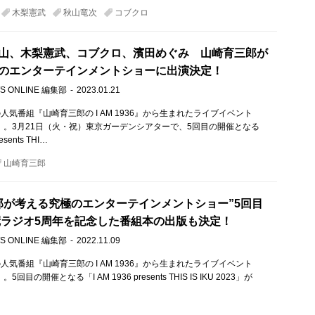
木梨憲武
秋山竜次
コブクロ
山、木梨憲武、コブクロ、濱田めぐみ 山崎育三郎が
のエンターテインメントショーに出演決定！
S ONLINE 編集部
2023.01.21
人気番組『山崎育三郎の I AM 1936』から生まれたライブイベント
 IKU」。3月21日（火・祝）東京ガーデンシアターで、5回目の開催となる
esents THI…
山崎育三郎
郎が考える究極のエンターテインメントショー”5回目
冠ラジオ5周年を記念した番組本の出版も決定！
S ONLINE 編集部
2022.11.09
人気番組『山崎育三郎の I AM 1936』から生まれたライブイベント
U」。5回目の開催となる「I AM 1936 presents THIS IS IKU 2023」が