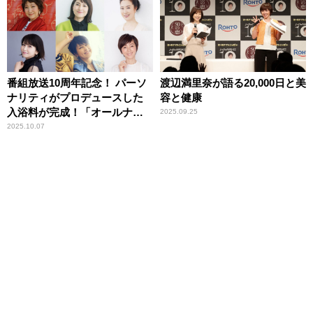
番組放送10周年記念！ パーソ
渡辺満里奈が語る20,000日と美
ナリティがプロデュースした
容と健康
入浴料が完成！「オールナイ
2025.09.25
トニッポン MUSIC10 湯楽町」
2025.10.07