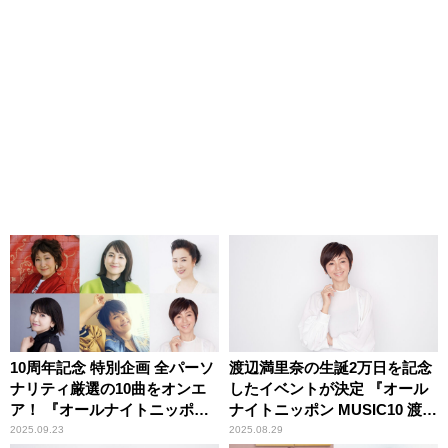
10周年記念 特別企画 全パーソ
渡辺満里奈の生誕2万日を記念
ナリティ厳選の10曲をオンエ
したイベントが決定 『オール
ア！ 『オールナイトニッポン
ナイトニッポン MUSIC10 渡辺
MUSIC10』
満里奈20,000days トークイベ
2025.09.23
2025.08.29