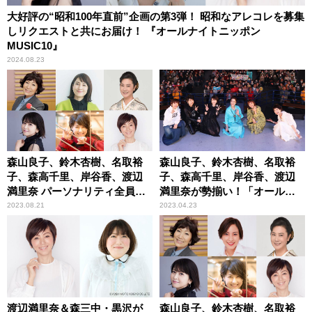
大好評の“昭和100年直前”企画の第3弾！ 昭和なアレコレを募集
しリクエストと共にお届け！ 『オールナイトニッポン
MUSIC10』
2024.08.23
森山良子、鈴木杏樹、名取裕
森山良子、鈴木杏樹、名取裕
子、森高千里、岸谷香、渡辺
子、森高千里、岸谷香、渡辺
満里奈 パーソナリティ全員参
満里奈が勢揃い！「オールナ
加！「日替わり！リクエスト
イトニッポン MUSIC10
2023.08.21
2023.04.23
フェス♪」『オールナイトニッ
Sunset Party」大盛況
ポン MUSIC10』
渡辺満里奈＆森三中・黒沢が
森山良子、鈴木杏樹、名取裕