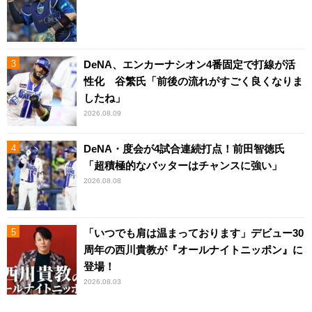
DeNA、エンカーナシオン4番固定で打線が活
性化 谷繁氏「前後の流れがすごく良くなりま
したね」
2026.08.09
DeNA・度会が4試合連続打点！前田智徳氏
「超積極的なバッターはチャンスに強い」
2026.08.08
「いつでも肩は温まっております」デビュー30
周年の西川貴教が『オールナイトニッポン』に
登場！
2026.08.03