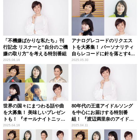
ント ～これからも、私らしく
ハッピーに～ presented byロ
ート製薬50の恵』
「不機嫌ばかりな私たち」刊
アナログレコードのリクエス
行記念 リスナーと“自分のご機
トを大募集！ パーソナリティ
嫌の取り方”を考える特別番組
自らレコードに針を落とす4日
間！『オールナイトニッポン
2025.06.16
2025.05.30
MUSIC10』
世界の国々にまつわる話や曲
80年代の王道アイドルソング
を大募集！ 美味しいプレゼン
を中心にお届けする特別番
トも！ 『オールナイトニッポ
組！ 『渡辺満里奈のアイドル
ン MUSIC10』
リクエスト！』「たくさんの
2025.04.16
2025.04.11
リクエストお待ちしていま
す！」