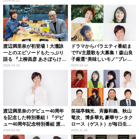
2026.05.21
渡辺満里奈が初登場！大瀧詠
ドラマからバラエティ番組ま
一とのエピソードもたっぷり
でTV主題歌を大募集！森山良
語る 『上柳昌彦 あさぼらけ』
子厳選“美味しいモノ”プレゼ
新企画「あの日の私、そして
ントも！『オールナイトニッ
2026.04.16
2026.04.14
今」
ポン MUSIC10』
渡辺満里奈のデビュー40周年
笑福亭鶴光、斉藤和義、秋山
を記念した特別番組！『デビ
竜次、博多華丸 豪華サンタク
ュー40周年記念特別番組 渡辺
ロース（ゲスト）が毎日生出
満里奈 Ring-a-Bell』
演！『オールナイトニッポン
2026.03.06
2025.11.28
MUSIC10』