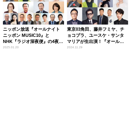
ニッポン放送『オールナイト
東京03角田、藤井フミヤ、チ
ニッポン MUSIC10』と
ョコプラ、ユースケ・サンタ
NHK『ラジオ深夜便』の4夜連
マリアが生出演！『オールナ
続コラボレーション決定！
イトニッポン MUSIC10』
2025.01.20
2024.11.29