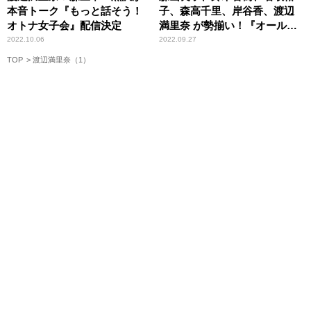
本音トーク『もっと話そう！
子、森高千里、岸谷香、渡辺
オトナ女子会』配信決定
満里奈 が勢揃い！『オールナ
イトニッポンMUSIC10』日比
2022.10.06
2022.09.27
谷野音イベント開催決定
TOP
渡辺満里奈（1）