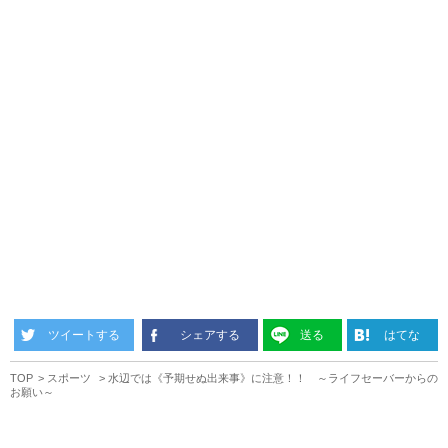
ツイートする
シェアする
送る
はてな
TOP
スポーツ
水辺では《予期せぬ出来事》に注意！！ ～ライフセーバーからの
お願い～