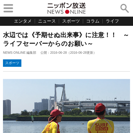
エンタメ
ニュース
スポーツ
コラム
ライフ
水辺では《予期せぬ出来事》に注意！！ ～
ライフセーバーからのお願い～
NEWS ONLINE 編集部
公開：
2016-06-28
（
2016-06-28
更新）
スポーツ