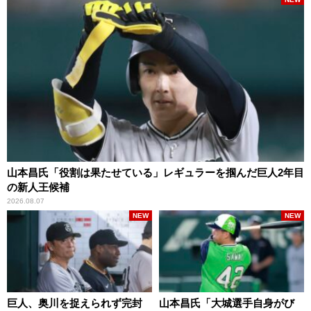
山本昌氏「役割は果たせている」レギュラーを掴んだ巨人2年目
の新人王候補
2026.08.07
NEW
NEW
巨人、奥川を捉えられず完封
山本昌氏「大城選手自身がび