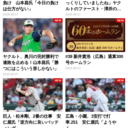
負け 山本昌氏「今日の負け
っくりしていましたね」ヤク
は仕方がない」
ルトのファースト・澤井の判
断を評価
2026.08.07
2026.08.07
NEW
NEW
ヤクルト、奥川の完封勝利で
#39 新井貴浩（広島）通算300
連敗を止める！山本昌氏「勝
号ホームラン
つにはこういう形しかない」
2026.08.07
2026.08.07
NEW
NEW
巨人・松本剛、2番の仕事 安
広島・小園、3安打で打
仁屋氏「逆方向に良いバッテ
率.251 安仁屋氏「ようや