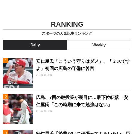
RANKING
スポーツの人気記事ランキング
Daily
Weekly
安仁屋氏「こういう守りはダメ」、「ミスです
よ」初回の広島の守備に苦言
2026.08.06
広島、7回の継投策が裏目に…最下位転落 安
仁屋氏「この時期に来て勉強はない」
2026.08.06
安仁屋氏「後輩だけに頑張ってもらいたい」巨