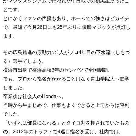
がマツダスタジアムで行われた中日戦での初黒星だったこ
とです。
とにかくファンの声援もあり、ホームでの強さはピカイチ
で、最短で今月26日にも25年ぶりに優勝マジックが点灯し
ます。
その広島躍進の原動力の1人がプロ4年目の下水流（しもづ
る）選手でしょう。
横浜市出身で横浜高校3年のセンバツで全国制覇。
でも、プロから指名がかかることはなく青山学院大へ進学
しました。
卒業後は社会人のHondaへ。
当時から生まじめで、仕事もよくできると上司からは評判
でした。
「いずれは部長になれる」とタイコ判を押されていたもの
の、2012年のドラフトで4巡目指名を受け、社内では、