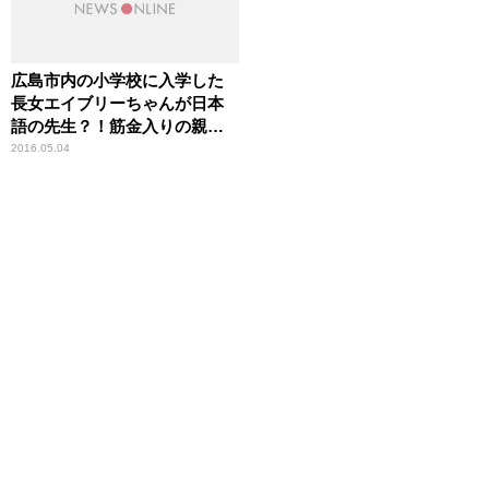
広島市内の小学校に入学した
長女エイブリーちゃんが日本
語の先生？！筋金入りの親日
家 広島・ブラッド・エルド
2016.05.04
レッド内野手（35歳） スポ
ーツ人間模様