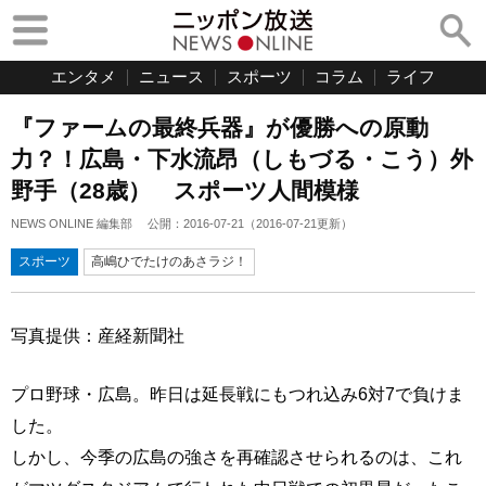
エンタメ
ニュース
スポーツ
コラム
ライフ
『ファームの最終兵器』が優勝への原動
力？！広島・下水流昂（しもづる・こう）外
野手（28歳） スポーツ人間模様
NEWS ONLINE 編集部
公開：
2016-07-21
（
2016-07-21
更新）
スポーツ
高嶋ひでたけのあさラジ！
写真提供：産経新聞社
プロ野球・広島。昨日は延長戦にもつれ込み6対7で負けま
した。
しかし、今季の広島の強さを再確認させられるのは、これ