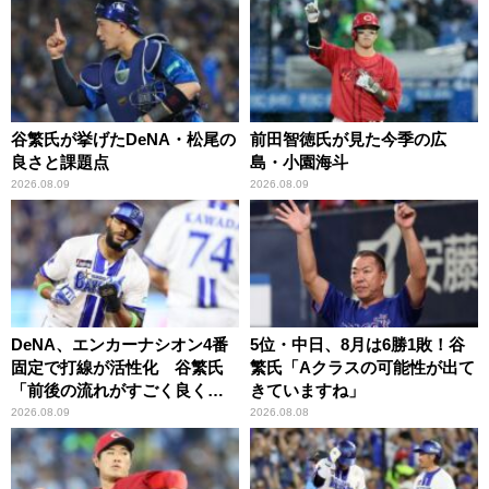
谷繁氏が挙げたDeNA・松尾の
前田智徳氏が見た今季の広
良さと課題点
島・小園海斗
2026.08.09
2026.08.09
DeNA、エンカーナシオン4番
5位・中日、8月は6勝1敗！谷
固定で打線が活性化 谷繁氏
繁氏「Aクラスの可能性が出て
「前後の流れがすごく良くな
きていますね」
りましたね」
2026.08.09
2026.08.08