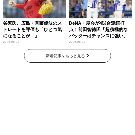
谷繁氏、広島・斉藤優汰のス
DeNA・度会が4試合連続打
トレートを評価も「ひとつ気
点！前田智徳氏「超積極的な
になることが…」
バッターはチャンスに強い」
2026.08.08
2026.08.08
新着記事をもっと見る