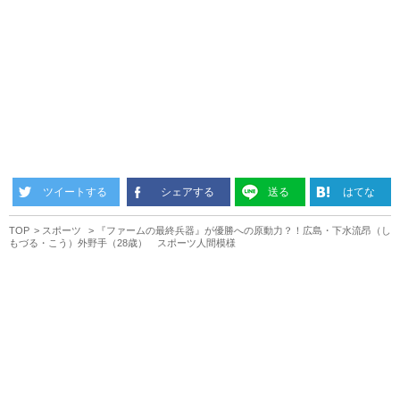
ツイートする
シェアする
送る
はてな
TOP
スポーツ
『ファームの最終兵器』が優勝への原動力？！広島・下水流昂（し
もづる・こう）外野手（28歳） スポーツ人間模様