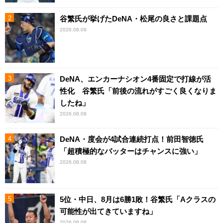
谷繁氏が挙げたDeNA・松尾の良さと課題点
2026.08.09
DeNA、エンカーナシオン4番固定で打線が活
性化 谷繁氏「前後の流れがすごく良くなりま
したね」
2026.08.09
DeNA・度会が4試合連続打点！前田智徳氏
「超積極的なバッターはチャンスに強い」
2026.08.08
5位・中日、8月は6勝1敗！谷繁氏「Aクラスの
可能性が出てきていますね」
2026.08.08