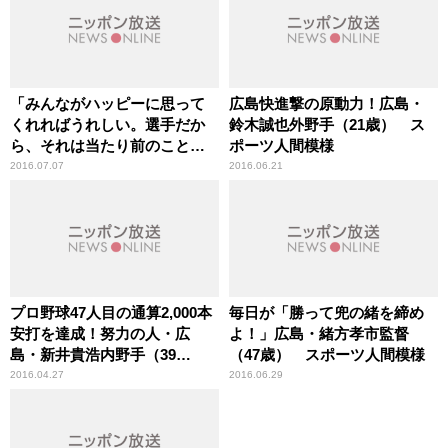
「みんながハッピーに思って
広島快進撃の原動力！広島・
くれればうれしい。選手だか
鈴木誠也外野手（21歳） ス
ら、それは当たり前のこと
ポーツ人間模様
だ。」広島・黒田博樹投手
2016.07.07
2016.06.21
（41歳） スポーツ人間模様
プロ野球47人目の通算2,000本
毎日が「勝って兜の緒を締め
安打を達成！努力の人・広
よ！」広島・緒方孝市監督
島・新井貴浩内野手（39
（47歳） スポーツ人間模様
歳） スポーツ人間模様
2016.04.27
2016.06.29