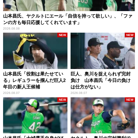
山本昌氏、ヤクルトにエール「自信を持って欲しい」、「ファ
ンの方も毎日応援してくれています」
2026.08.08
NEW
NEW
山本昌氏「役割は果たせてい
巨人、奥川を捉えられず完封
る」レギュラーを掴んだ巨人2
負け 山本昌氏「今日の負け
年目の新人王候補
は仕方がない」
2026.08.07
2026.08.07
NEW
NEW