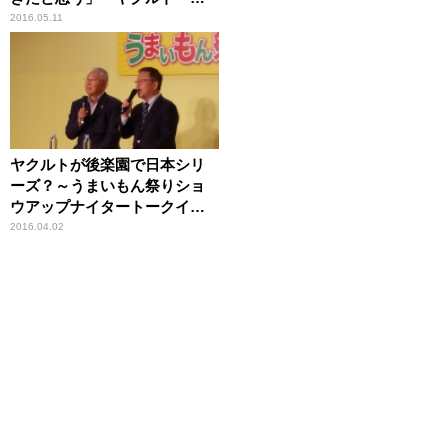
田哲人内野手（23歳） スポ
2016.05.11
ーツ人間模様
ヤクルトが後楽園で日本シリ
ーズ？～うまいもん祭りショ
ウアップナイタートークイベ
ント
2016.04.02