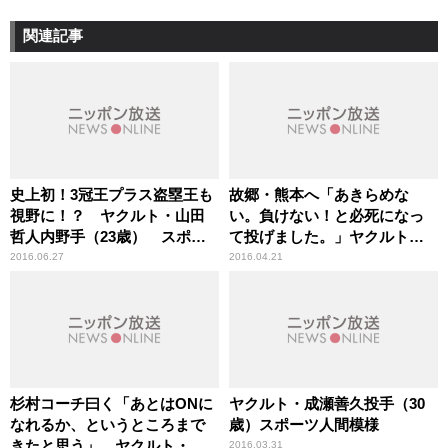
関連記事
史上初！3冠王プラス盗塁王も
故郷・熊本へ「あきらめな
視野に！？ ヤクルト・山田
い。負けない！と必死になっ
哲人内野手（23歳） スポー
て投げました。」ヤクルトス
ツ人間模様
ワローズ・山中浩史投手（30
2016.06.27
2016.04.21
歳） スポーツ人間模様
杉村コーチ曰く「あとはONに
ヤクルト・成瀬善久投手（30
なれるか、というところまで
歳）スポーツ人間模様
きたと思う」 ヤクルト・山
2016.03.31