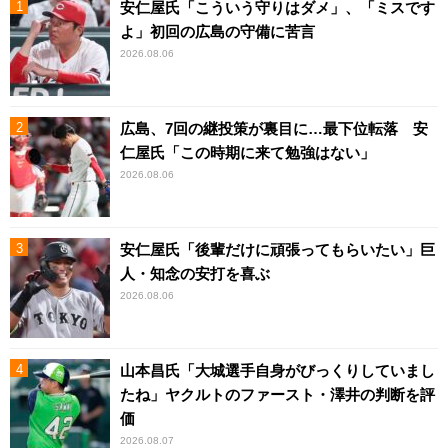
安仁屋氏「こういう守りはダメ」、「ミスです
よ」初回の広島の守備に苦言
2026.08.06
広島、7回の継投策が裏目に…最下位転落 安
仁屋氏「この時期に来て勉強はない」
2026.08.06
安仁屋氏「後輩だけに頑張ってもらいたい」巨
人・知念の安打を喜ぶ
2026.08.06
山本昌氏「大城選手自身がびっくりしていまし
たね」ヤクルトのファースト・澤井の判断を評
価
2026.08.07