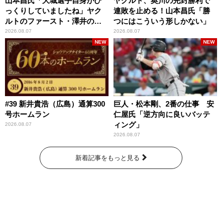
山本昌氏「大城選手自身がび
ヤクルト、奥川の完封勝利で
っくりしていましたね」ヤク
連敗を止める！山本昌氏「勝
ルトのファースト・澤井の判
つにはこういう形しかない」
断を評価
2026.08.07
2026.08.07
NEW
NEW
#39 新井貴浩（広島）通算300
巨人・松本剛、2番の仕事 安
号ホームラン
仁屋氏「逆方向に良いバッテ
ィング」
2026.08.07
2026.08.07
新着記事をもっと見る