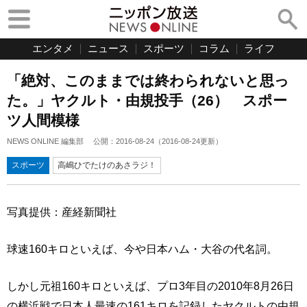
エンタメ
ニュース
スポーツ
コラム
ライフ
「絶対、このままでは終わられないと思っ
た。」ヤクルト・由規投手（26） スポー
ツ人間模様
NEWS ONLINE 編集部
公開：
2016-08-24
（
2016-08-24
更新）
スポーツ
高嶋ひでたけのあさラジ！
写真提供：産経新聞社
球速160キロといえば、今や日本ハム・大谷の代名詞。
しかし元祖160キロといえば、プロ3年目の2010年8月26日
の横浜戦で日本人最速の161キロを記録したヤクルトの由規