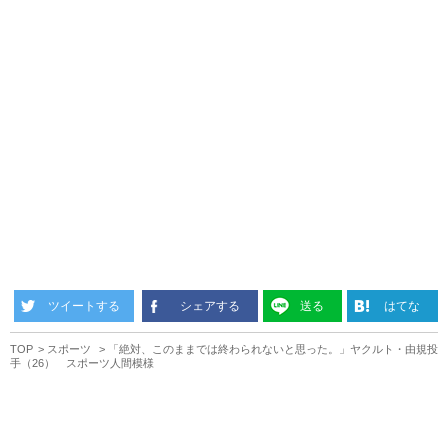
ツイートする
シェアする
送る
はてな
TOP
スポーツ
「絶対、このままでは終わられないと思った。」ヤクルト・由規投
手（26） スポーツ人間模様