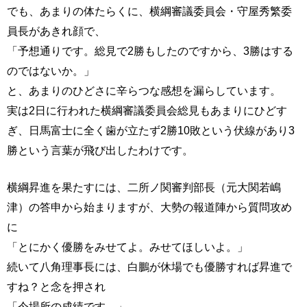
でも、あまりの体たらくに、横綱審議委員会・守屋秀繁委
員長があきれ顔で、
「予想通りです。総見で2勝もしたのですから、3勝はする
のではないか。」
と、あまりのひどさに辛らつな感想を漏らしています。
実は2日に行われた横綱審議委員会総見もあまりにひどす
ぎ、日馬富士に全く歯が立たず2勝10敗という伏線があり3
勝という言葉が飛び出したわけです。
横綱昇進を果たすには、二所ノ関審判部長（元大関若嶋
津）の答申から始まりますが、大勢の報道陣から質問攻め
に
「とにかく優勝をみせてよ。みせてほしいよ。」
続いて八角理事長には、白鵬が休場でも優勝すれば昇進で
すね？と念を押され
「今場所の成績です。」