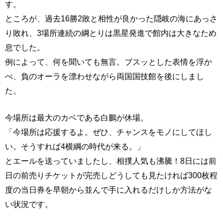
す。
ところが、過去16勝2敗と相性が良かった隠岐の海にあっさ
り敗れ、3場所連続の綱とりは黒星発進で館内は大きなため
息でした。
例によって、何を聞いても無言。ブスッとした表情を浮か
べ、負のオーラを漂わせながら両国国技館を後にしまし
た。
今場所は最大のカベである白鵬が休場。
「今場所は応援するよ。ぜひ、チャンスをモノにしてほし
い。そうすれば4横綱の時代が来る。」
とエールを送っていましたし、相撲人気も沸騰！8日には前
日の前売りチケットが完売しどうしても見たければ300枚程
度の当日券を早朝から並んで手に入れるだけしか方法がな
い状況です。