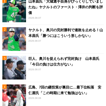
山本昌氏「大城選手自身がびっくりしていまし
たね」ヤクルトのファースト・澤井の判断を評
価
2026.08.07
ヤクルト、奥川の完封勝利で連敗を止める！山
本昌氏「勝つにはこういう形しかない」
2026.08.07
巨人、奥川を捉えられず完封負け 山本昌氏
「今日の負けは仕方がない」
2026.08.07
広島、7回の継投策が裏目に…最下位転落 安
仁屋氏「この時期に来て勉強はない」
2026.08.06