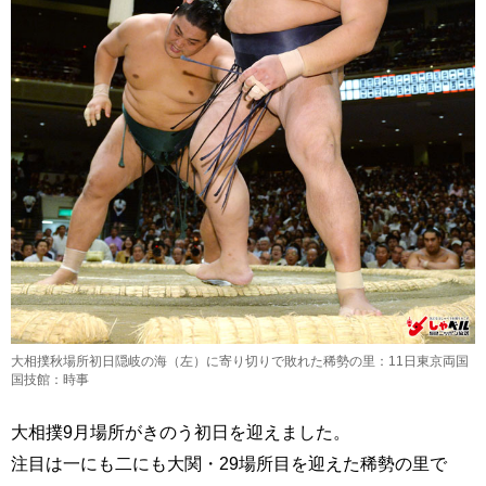
大相撲秋場所初日隠岐の海（左）に寄り切りで敗れた稀勢の里：11日東京両国
国技館：時事
大相撲9月場所がきのう初日を迎えました。
注目は一にも二にも大関・29場所目を迎えた稀勢の里で