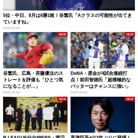
5位・中日、8月は6勝1敗！谷繁氏「Aクラスの可能性が出てき
ていますね」
2026.08.08
NEW
NEW
谷繁氏、広島・斉藤優汰のス
DeNA・度会が4試合連続打
トレートを評価も「ひとつ気
点！前田智徳氏「超積極的な
になることが…」
バッターはチャンスに強い」
2026.08.08
2026.08.08
NEW
NEW
B.LEAGUE仙台89ERS・渡辺
髙津臣吾が13年ぶりに登場！