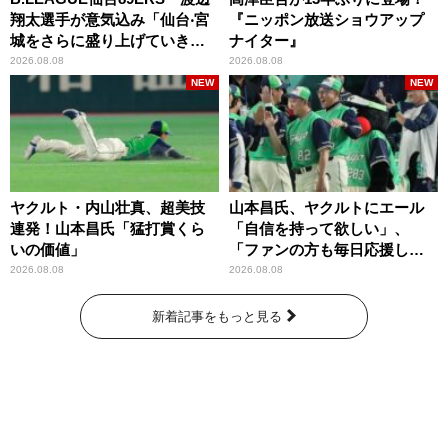
翔太選手が意気込み「仙台‧宮
『ニッポン放送ショウアップ
城をさらに盛り上げていきた
ナイター』
いです」
2026.08.08
2026.08.08
NEW
NEW
ヤクルト・内山壮真、超美技
山本昌氏、ヤクルトにエール
連発！山本昌氏「猛打賞くら
「自信を持って欲しい」、
いの価値」
「ファンの方も毎日応援して
くれています」
2026.08.08
2026.08.08
新着記事をもっと見る