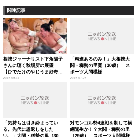
関連記事
相撲ジャーナリスト下角陽子
「精進あるのみ！」大相撲大
さんに聴く秋場所の展望
関・稀勢の里寛（30歳） ス
【ひでたけのやじうま好奇
ポーツ人間模様
心】
2016.09.11
2016.07.25
「気持ちは引き締まってい
対モンゴル勢4連戦を制して横
る。先代に恩返しをした
綱誕生か！？大関・稀勢の里
い。」大関・稀勢の里（30
（29歳） スポーツ人間模様