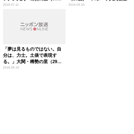
歳） スポーツ人間模様
2016.07.11
2016.05.20
「夢は見るものではない。自
分は、力士。土俵で表現す
る。」大関・稀勢の里（29
歳） スポーツ人間模様
2016.06.10