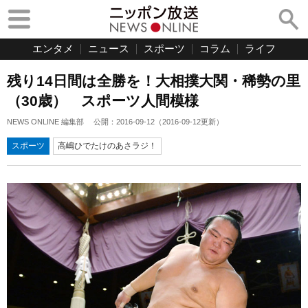
エンタメ
ニュース
スポーツ
コラム
ライフ
残り14日間は全勝を！大相撲大関・稀勢の里
（30歳） スポーツ人間模様
NEWS ONLINE 編集部
公開：
2016-09-12
（
2016-09-12
更新）
スポーツ
高嶋ひでたけのあさラジ！