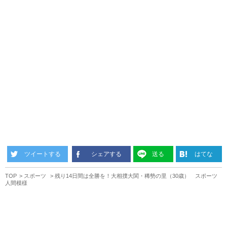
ツイートする
シェアする
送る
はてな
TOP
スポーツ
残り14日間は全勝を！大相撲大関・稀勢の里（30歳） スポーツ
人間模様