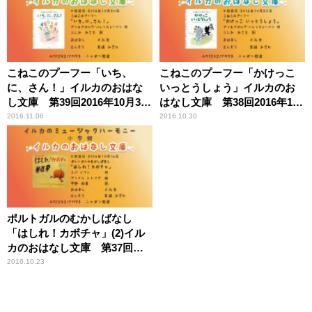
こねこのプーフー「いち、
こねこのプーフー「かけっこ
に、さん！」イルカのおはな
いっとうしょう」イルカのお
し文庫 第39回2016年10月30
はなし文庫 第38回2016年10
日放送【5ヶ月間限定公開】
月23日放送【5ヶ月間限定公
2016.11.06
2016.10.30
開】
ポルトガルのむかしばなし
「はしれ！カボチャ」(2)イル
カのおはなし文庫 第37回
2016年10月16日放送
2016.10.23