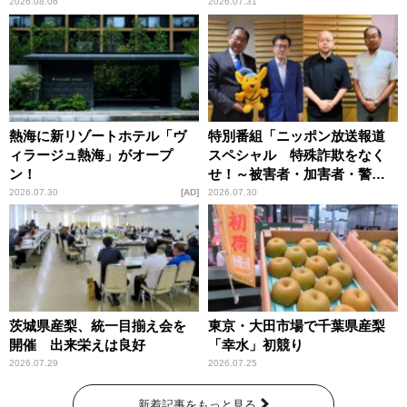
恵
2026.08.06
2026.07.31
熱海に新リゾートホテル「ヴ
特別番組「ニッポン放送報道
ィラージュ熱海」がオープ
スペシャル 特殊詐欺をなく
ン！
せ！～被害者・加害者・警視
庁が語るトクリュウの実態
2026.07.30
AD
2026.07.30
～」放送
茨城県産梨、統一目揃え会を
東京・大田市場で千葉県産梨
開催 出来栄えは良好
「幸水」初競り
2026.07.29
2026.07.25
新着記事をもっと見る