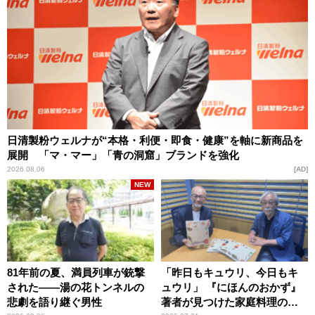
日清製粉ウェルナが“本格・利便・即食・健康”を軸に新商品を
展開 「マ・マー」「青の洞窟」ブランドを強化
2026.08.06
AD
NEW
81年前の夏、満員列車が銃撃
「昨日もキュウリ、今日もキ
された――湯の花トンネルの
ュウリ」 『にほんのおかず』
悲劇を語り継ぐ男性
著者が見つけた家庭料理の知