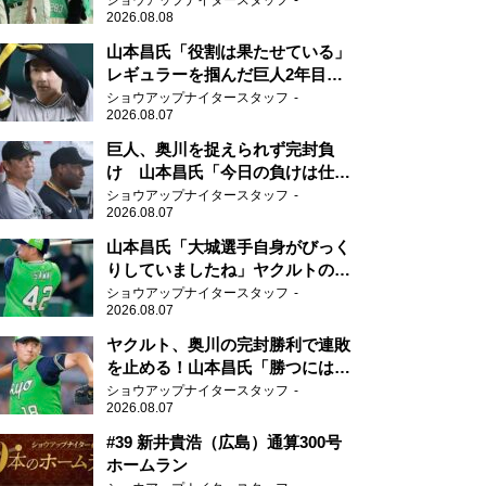
ショウアップナイタースタッフ
2026.08.08
山本昌氏「役割は果たせている」
レギュラーを掴んだ巨人2年目の
新人王候補
ショウアップナイタースタッフ
2026.08.07
巨人、奥川を捉えられず完封負
け 山本昌氏「今日の負けは仕方
がない」
ショウアップナイタースタッフ
2026.08.07
山本昌氏「大城選手自身がびっく
りしていましたね」ヤクルトのフ
ァースト・澤井の判断を評価
ショウアップナイタースタッフ
2026.08.07
ヤクルト、奥川の完封勝利で連敗
を止める！山本昌氏「勝つにはこ
ういう形しかない」
ショウアップナイタースタッフ
2026.08.07
#39 新井貴浩（広島）通算300号
ホームラン