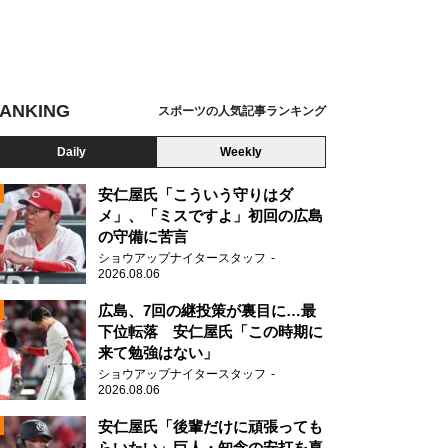
ANKING
スポーツの人気記事ランキング
Daily
Weekly
安仁屋氏「こういう守りはダ
メ」、「ミスですよ」初回の広島
の守備に苦言
ショウアップナイタースタッフ
2026.08.06
2
広島、7回の継投策が裏目に…最
下位転落 安仁屋氏「この時期に
来て勉強はない」
ショウアップナイタースタッフ
2026.08.06
2
安仁屋氏「後輩だけに頑張っても
らいたい」巨人・知念の安打を喜