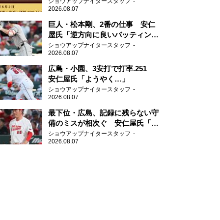
ショウアップナイタースタッフ
2026.08.07
巨人・松本剛、2番の仕事 安仁
屋氏「逆方向に良いバッティン
グ」
ショウアップナイタースタッフ
2026.08.07
広島・小園、3安打で打率.251
安仁屋氏「ようやく…」
ショウアップナイタースタッフ
2026.08.07
最下位・広島、記録に残らない守
備のミスが相次ぐ 安仁屋氏「最
近守りのミスが多い」
ショウアップナイタースタッフ
2026.08.07