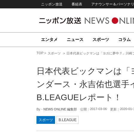
ニッポン放送
番組表
アナウンサー＆パーソナ
エンタメ
ニュース
スポーツ
コラム
TOP
スポーツ
日本代表ビックマンは「ヨガに夢中？」川崎ブ
日本代表ビックマンは「
ンダース・永吉佑也選手
B.LEAGUEレポート！
2017-03-06
2020-01-
By -
NEWS ONLINE 編集部
公開：
更新：
スポーツ
B.LEAGUE