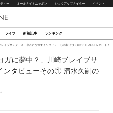
リティー
オールナイトニッポン
ショウアップナイター
イベント
ライフ
新着記事
ランキング
レイブサンダース・永吉佑也選手インタビューその① 清水久嗣のB.LEAGUEレポート！
ヨガに夢中？」川崎ブレイブサ
インタビューその① 清水久嗣の
12