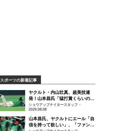
スポーツの新着記事
ヤクルト・内山壮真、超美技連
発！山本昌氏「猛打賞くらいの価
値」
ショウアップナイタースタッフ
2026.08.08
山本昌氏、ヤクルトにエール「自
信を持って欲しい」、「ファンの
方も毎日応援してくれています」