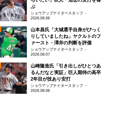
ぶ
2
ショウアップナイタースタッフ
2026.08.06
山本昌氏「大城選手自身がびっく
りしていましたね」ヤクルトのフ
ァースト・澤井の判断を評価
ショウアップナイタースタッフ
2026.08.07
2
山崎隆造氏「引き出しがひとつあ
るんだなと実証」巨人期待の高卒
2年目が技あり安打
ショウアップナイタースタッフ
2026.08.06
2