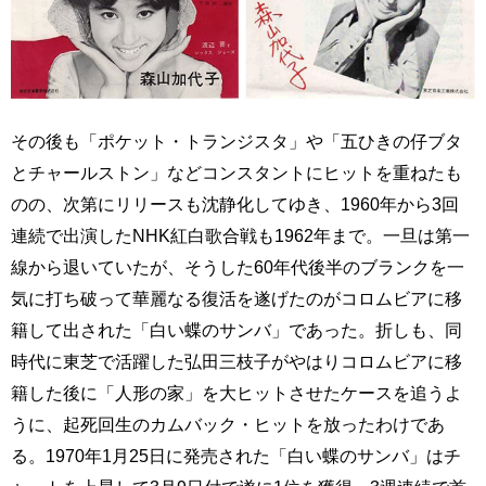
その後も「ポケット・トランジスタ」や「五ひきの仔ブタ
とチャールストン」などコンスタントにヒットを重ねたも
のの、次第にリリースも沈静化してゆき、1960年から3回
連続で出演したNHK紅白歌合戦も1962年まで。一旦は第一
線から退いていたが、そうした60年代後半のブランクを一
気に打ち破って華麗なる復活を遂げたのがコロムビアに移
籍して出された「白い蝶のサンバ」であった。折しも、同
時代に東芝で活躍した弘田三枝子がやはりコロムビアに移
籍した後に「人形の家」を大ヒットさせたケースを追うよ
うに、起死回生のカムバック・ヒットを放ったわけであ
る。1970年1月25日に発売された「白い蝶のサンバ」はチ