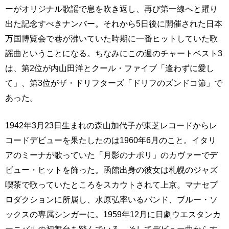
ーがオリジナル歌謡で息を吹き返し、再び第一線へと躍り
出た記念すべきナンバー。それから5日後に開催された日本
万国博覧会で巷が沸いていた時期に一番ヒットしていた歌
謡曲ということになる。ちなみにこの週のチャートベスト3
は、第2位が内山田洋とクール・ファイブ「逢わずに愛し
て」、第3位がザ・ドリフターズ「ドリフのズンドコ節」で
あった。
1942年3月23日生まれの森山加代子が東芝レコードからレ
コードデビューを果たしたのは1960年6月のこと。イタリ
アのミーナが歌っていた「月影のナポリ」のカヴァーでデ
ビュー・ヒットを飾った。函館出身の彼女は札幌のジャズ
喫茶で歌っていたところをスカウトされて上京。マナセプ
ロダクションに所属し、水原弘率いるバンド、ブルー・ソ
ックスの専属シンガーに。1959年12月に日劇ウエスタンカ
ーニバルの初舞台を踏んでいる。そしてデビュー曲からす