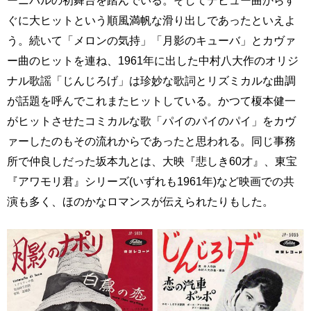
ぐに大ヒットという順風満帆な滑り出しであったといえよ
う。続いて「メロンの気持」「月影のキューバ」とカヴァ
ー曲のヒットを連ね、1961年に出した中村八大作のオリジ
ナル歌謡「じんじろげ」は珍妙な歌詞とリズミカルな曲調
が話題を呼んでこれまたヒットしている。かつて榎本健一
がヒットさせたコミカルな歌「パイのパイのパイ」をカヴ
ァーしたのもその流れからであったと思われる。同じ事務
所で仲良しだった坂本九とは、大映『悲しき60才』、東宝
『アワモリ君』シリーズ(いずれも1961年)など映画での共
演も多く、ほのかなロマンスが伝えられたりもした。