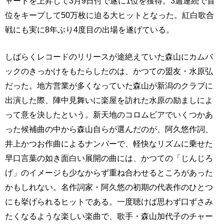
ャートを上昇して3月9日付で遂に1位を獲得。3週連続で首
位をキープして50万枚に迫る大ヒットとなった。紅白歌合
戦にも実に8年ぶり4度目の出場を遂げている。
しばらくレコードのリリースが途絶えていた森山にカムバ
ックのきっかけをもたらしたのは、かつての盟友・水原弘
だった。地方営業が多くなっていた森山が新潟のクラブに
出演した際、陣中見舞いに楽屋を訪れた水原の励ましによ
って意を決したという。新天地のコロムビアでいくつかあ
った候補曲の中から森山自らが選んだのが、阿久悠作詞、
井上かつお作曲によるナンバーで、軽快なリズムに乗せた
早口言葉の如き面白い展開の曲には、かつての「じんじろ
げ」のイメージも少なからず重ね合わせるところがあった
かもしれない。名作詞家・阿久悠の初期の代表作のひとつ
にも挙げられるヒットである。一度聴けば思わず口ずさみ
たくなるような楽しい楽曲で、歌手・森山加代子のチャー