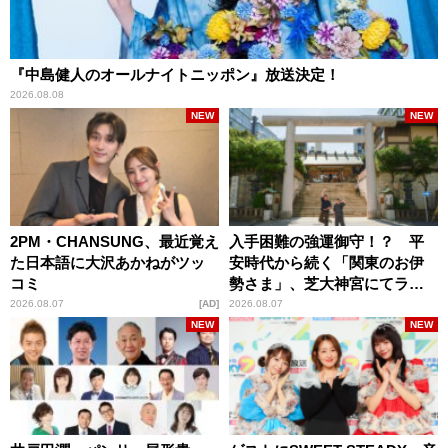
『中島健人のオールナイトニッポン』放送決定！
2026.08.08
NEW
NEW
2PM・CHANSUNG、最近覚え
入手困難の強運御守！？ 平
た日本語に大沢あかねがツッ
安時代から続く「関東のお伊
コミ
勢さま」、芝大神宮にてラン
パンプスが合格祈願！
2026.08.07
AD
2026.08.07
NEW
NEW