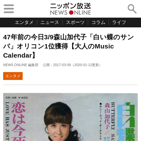
エンタメ
ニュース
スポーツ
コラム
ライフ
47年前の今日3/9森山加代子「白い蝶のサン
バ」オリコン1位獲得【大人のMusic
Calendar】
NEWS ONLINE 編集部
公開：
2017-03-09
（
2020-01-12
更新）
エンタメ