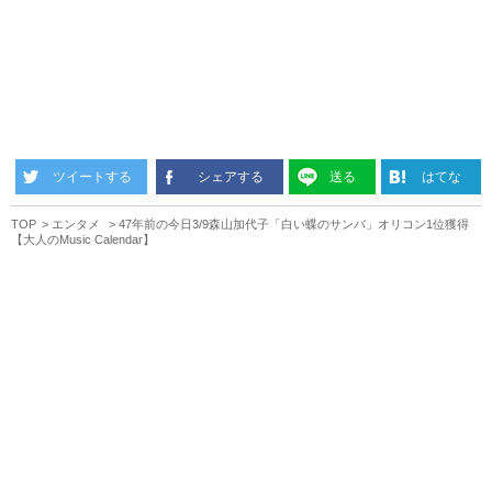
ツイートする
シェアする
送る
はてな
TOP
エンタメ
47年前の今日3/9森山加代子「白い蝶のサンバ」オリコン1位獲得
【大人のMusic Calendar】