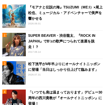
『モアナと伝説の海』TSUZUMI（ME:I）×尾上
松也、ミュージカル・アドベンチャーで美声を
響かせる
2026.08.01
SUPER BEAVER・渋谷龍太、『ROCK IN
JAPAN』でB’zの歌声につられて楽屋を脱
走！？
2017.08.14
松下洸平が4年半ぶりにオールナイトニッポン
に登場「当日はしっかり仕上げて臨みます」
2026.07.31
「いつでも肩は温まっております」デビュー30
周年の西川貴教が『オールナイトニッポン』に
登場！