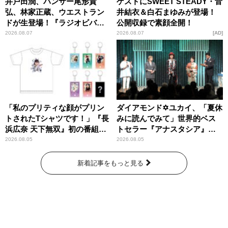
井戸田潤、パンサー尾形貴
ゲストにSWEET STEADY・音
弘、林家正蔵、ウエストラン
井結衣＆白石まゆみが登場！
ドが生登場！『ラジオビバリ
公開収録で素顔全開！
ー昼ズ』
2026.08.07
2026.08.07
AD
「私のプリティな顔がプリン
ダイアモンド✡ユカイ、「夏休
トされたTシャツです！」『長
みに読んでみて」世界的ベス
浜広奈 天下無双』初の番組グ
トセラー『アナスタシア』を
ッズ発売
紹介
2026.08.05
2026.08.05
新着記事をもっと見る