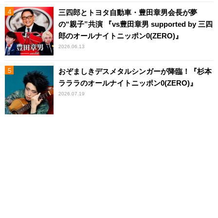
三四郎とトヨタ自動車・豊田章男会長が夢
の“親子”共演 『vs豊田章男 supported by 三四
郎のオールナイトニッポン0(ZERO)』
2026.06.13
おぞましきデスメタルシンガーが降臨！『杉本
ラララのオールナイトニッポン0(ZERO)』
2026.07.19