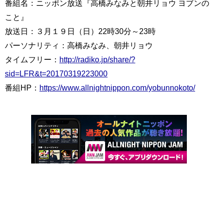
番組名：ニッポン放送『高橋みなみと朝井リョウ ヨブンの
こと』
放送日：３月１９日（日）22時30分～23時
パーソナリティ：高橋みなみ、朝井リョウ
タイムフリー：
http://radiko.jp/share/?
sid=LFR&t=20170319223000
番組HP：
https://www.allnightnippon.com/yobunnokoto/