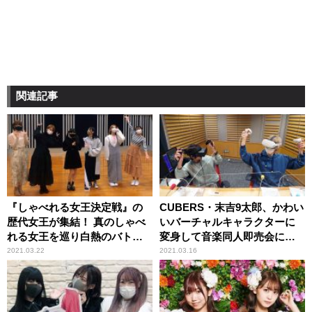
関連記事
『しゃべれる女王決定戦』の
CUBERS・末吉9太郎、かわい
歴代女王が集結！ 真のしゃべ
いバーチャルキャラクターに
れる女王を巡り白熱のバトル
変身して音楽同人即売会に潜
を展開
入！
2021.03.22
2021.03.16