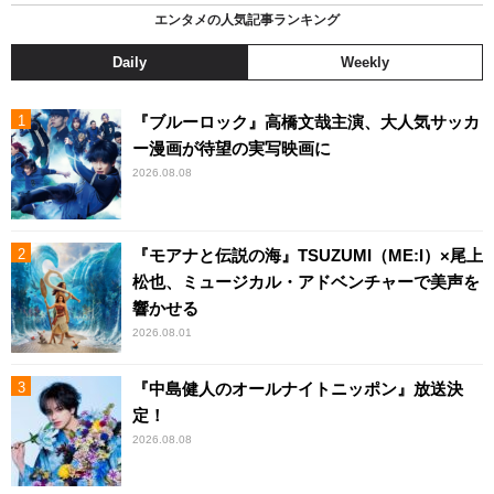
エンタメの人気記事ランキング
Daily
Weekly
『ブルーロック』高橋文哉主演、大人気サッカ
ー漫画が待望の実写映画に
2026.08.08
『モアナと伝説の海』TSUZUMI（ME:I）×尾上
松也、ミュージカル・アドベンチャーで美声を
響かせる
2026.08.01
『中島健人のオールナイトニッポン』放送決
定！
2026.08.08