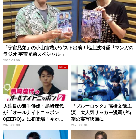
「宇宙兄弟」の小山宙哉がゲスト出演！地上波特番『マンガの
ラジオ 宇宙兄弟スペシャル 』
2026.08.09
NEW
大注目の若手俳優・黒崎煌代
『ブルーロック』高橋文哉主
が『オールナイトニッポン
演、大人気サッカー漫画が待
0(ZERO)』に初登場「今から
望の実写映画に
とてもワクワクしておりま
2026.08.08
2026.08.08
す！」