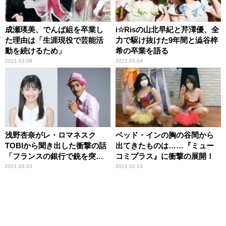
成瀬瑛美、でんぱ組を卒業し
i☆Risの山北早紀と芹澤優、全
た理由は「生涯現役で芸能活
力で駆け抜けた9年間と澁谷梓
動を続けるため」
希の卒業を語る
2021.03.08
2021.03.04
浅野杏奈がレ・ロマネスク
ベッド・インの胸の谷間から
TOBIから聞き出した衝撃の話
出てきたものは……『ミュー
「フランスの銀行で銃を突き
コミプラス』に衝撃の展開！
つけられて……」
2021.03.03
2021.02.13