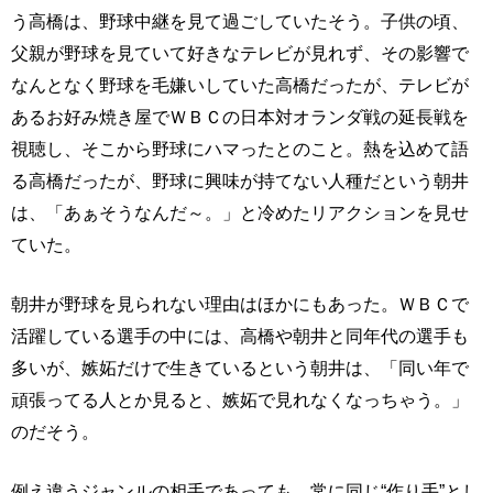
う高橋は、野球中継を見て過ごしていたそう。子供の頃、
父親が野球を見ていて好きなテレビが見れず、その影響で
なんとなく野球を毛嫌いしていた高橋だったが、テレビが
あるお好み焼き屋でＷＢＣの日本対オランダ戦の延長戦を
視聴し、そこから野球にハマったとのこと。熱を込めて語
る高橋だったが、野球に興味が持てない人種だという朝井
は、「あぁそうなんだ～。」と冷めたリアクションを見せ
ていた。
朝井が野球を見られない理由はほかにもあった。ＷＢＣで
活躍している選手の中には、高橋や朝井と同年代の選手も
多いが、嫉妬だけで生きているという朝井は、「同い年で
頑張ってる人とか見ると、嫉妬で見れなくなっちゃう。」
のだそう。
例え違うジャンルの相手であっても、常に同じ“作り手”とし