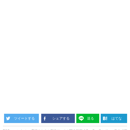
ツイートする
シェアする
送る
はてな