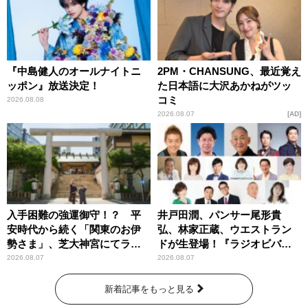
『中島健人のオールナイトニ
2PM・CHANSUNG、最近覚え
ッポン』放送決定！
た日本語に大沢あかねがツッ
コミ
2026.08.08
2026.08.07
AD
入手困難の強運御守！？ 平
井戸田潤、パンサー尾形貴
安時代から続く「関東のお伊
弘、林家正蔵、ウエストラン
勢さま」、芝大神宮にてラン
ドが生登場！『ラジオビバリ
パンプスが合格祈願！
ー昼ズ』
2026.08.07
2026.08.07
新着記事をもっと見る