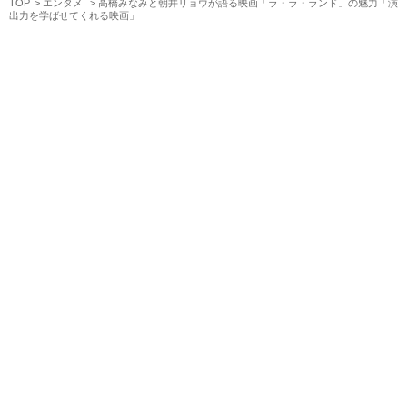
TOP
エンタメ
高橋みなみと朝井リョウが語る映画「ラ・ラ・ランド」の魅力「演
出力を学ばせてくれる映画」