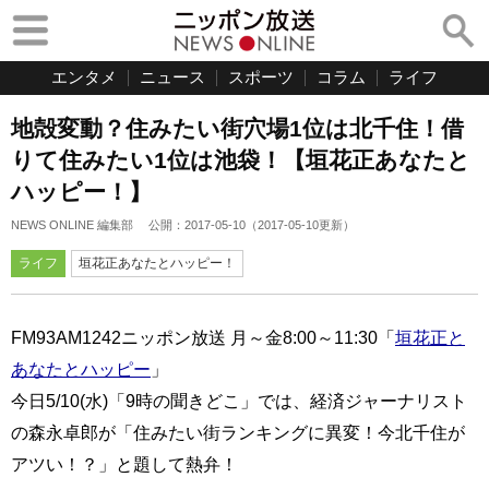
エンタメ
ニュース
スポーツ
コラム
ライフ
地殻変動？住みたい街穴場1位は北千住！借
りて住みたい1位は池袋！【垣花正あなたと
ハッピー！】
NEWS ONLINE 編集部
公開：
2017-05-10
（
2017-05-10
更新）
ライフ
垣花正あなたとハッピー！
FM93AM1242ニッポン放送 月～金8:00～11:30「
垣花正と
あなたとハッピー
」
今日5/10(水)「9時の聞きどこ」では、経済ジャーナリスト
の森永卓郎が「住みたい街ランキングに異変！今北千住が
アツい！？」と題して熱弁！