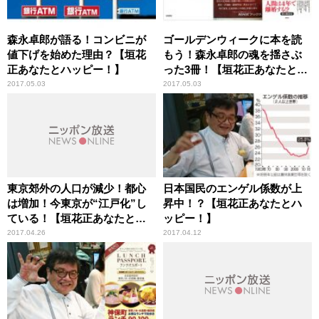
森永卓郎が語る！コンビニが
ゴールデンウィークに本を読
値下げを始めた理由？【垣花
もう！森永卓郎の魂を揺さぶ
正あなたとハッピー！】
った3冊！【垣花正あなたとハ
ッピー！】
2017.05.03
2017.05.03
東京郊外の人口が減少！都心
日本国民のエンゲル係数が上
は増加！今東京が“江戸化”し
昇中！？【垣花正あなたとハ
ている！【垣花正あなたとハ
ッピー！】
ッピー！】
2017.04.26
2017.04.12