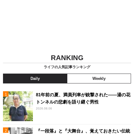
RANKING
ライフの人気記事ランキング
Daily
Weekly
81年前の夏、満員列車が銃撃された――湯の花
トンネルの悲劇を語り継ぐ男性
2026.08.06
『一段落』と『大舞台』、覚えておきたい伝統