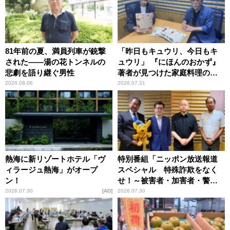
81年前の夏、満員列車が銃撃
「昨日もキュウリ、今日もキ
された――湯の花トンネルの
ュウリ」 『にほんのおかず』
悲劇を語り継ぐ男性
著者が見つけた家庭料理の知
恵
2026.08.06
2026.07.31
熱海に新リゾートホテル「ヴ
特別番組「ニッポン放送報道
ィラージュ熱海」がオープ
スペシャル 特殊詐欺をなく
ン！
せ！～被害者・加害者・警視
庁が語るトクリュウの実態
2026.07.30
AD
2026.07.30
～」放送