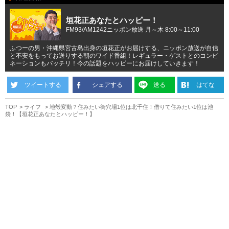
垣花正あなたとハッピー！
FM93/AM1242ニッポン放送 月～木 8:00～11:00
ふつーの男・沖縄県宮古島出身の垣花正がお届けする、ニッポン放送が自信
と不安をもってお送りする朝のワイド番組！レギュラー・ゲストとのコンビ
ネーションもバッチリ！今の話題をハッピーにお届けしていきます！
ツイートする
シェアする
送る
はてな
TOP
ライフ
地殻変動？住みたい街穴場1位は北千住！借りて住みたい1位は池
袋！【垣花正あなたとハッピー！】