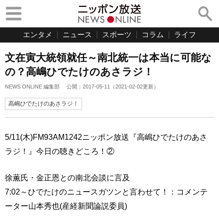
エンタメ
ニュース
スポーツ
コラム
ライフ
文在寅大統領就任～南北統一は本当に可能な
の？高嶋ひでたけのあさラジ！
NEWS ONLINE 編集部
公開：
2017-05-11
（
2021-02-02
更新）
高嶋ひでたけのあさラジ！
5/11(木)FM93AM1242ニッポン放送『高嶋ひでたけのあさ
ラジ！』今日の聴きどころ！②
徐薫氏・金正恩との南北会談に言及
7:02～ひでたけのニュースガツンと言わせて！：コメンテ
ーター山本秀也(産経新聞論説委員)