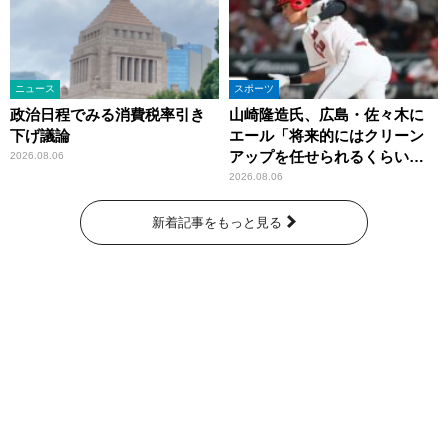
ニュース
スポーツ
政治日程でみる消費税率引き
山崎隆造氏、広島・佐々木に
下げ議論
エール「将来的にはクリーン
アップを任せられるくらいま
2026.08.06
では成長して」
2026.08.06
新着記事をもっと見る