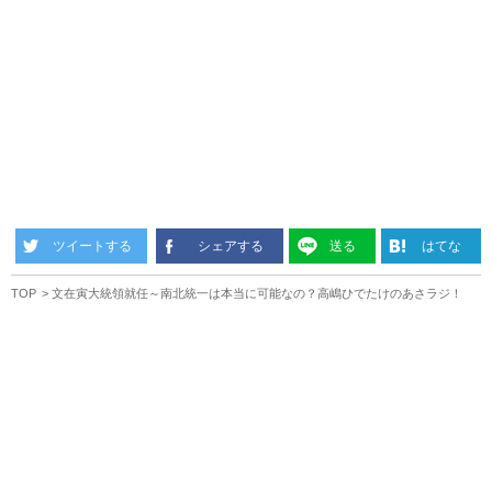
ツイートする
シェアする
送る
はてな
TOP
文在寅大統領就任～南北統一は本当に可能なの？高嶋ひでたけのあさラジ！