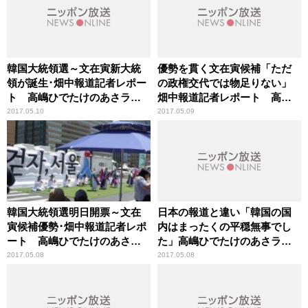
韓国大統領選～文在寅新大統
優勢を貫く文在寅候補「ただ
領が誕生･畑中報道記者レポー
の政権交代では物足りない」
ト 高嶋ひでたけのあさラ
畑中報道記者レポート 高嶋
ジ！
ひでたけのあさラジ！
2017.05.10
2017.05.09
韓国大統領選明日開票～文在
日本の報道と違い「韓国の国
寅候補優勢･畑中報道記者レポ
内はまったくの平穏無事でし
ート 高嶋ひでたけのあさラ
た」高嶋ひでたけのあさラ
ジ！
ジ！
2017.05.08
2017.05.08