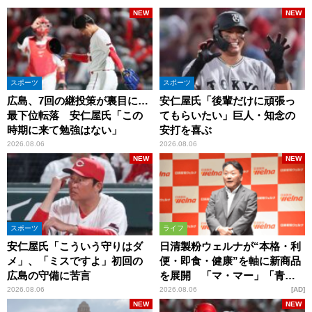
NEW
NEW
スポーツ
スポーツ
広島、7回の継投策が裏目に…
安仁屋氏「後輩だけに頑張っ
最下位転落 安仁屋氏「この
てもらいたい」巨人・知念の
時期に来て勉強はない」
安打を喜ぶ
2026.08.06
2026.08.06
NEW
NEW
スポーツ
ライフ
安仁屋氏「こういう守りはダ
日清製粉ウェルナが“本格・利
メ」、「ミスですよ」初回の
便・即食・健康”を軸に新商品
広島の守備に苦言
を展開 「マ・マー」「青の
洞窟」ブランドを強化
2026.08.06
2026.08.06
AD
NEW
NEW