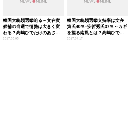
韓国大統領選挙迫る～文在寅
韓国大統領選挙支持率は文在
候補の当選で情勢は大きく変
寅氏40％･安哲秀氏37％～カギ
わる？高嶋ひでたけのあさラ
を握る南風とは？高嶋ひでた
ジ！
けのあさラジ
2017.05.05
2017.04.17