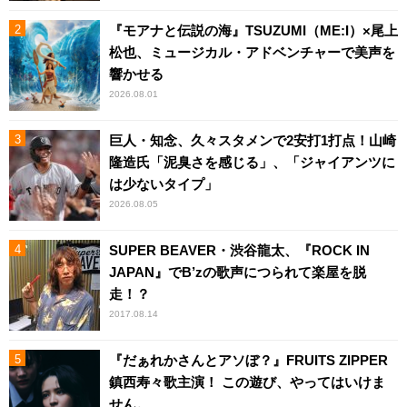
『モアナと伝説の海』TSUZUMI（ME:I）×尾上
松也、ミュージカル・アドベンチャーで美声を
響かせる
2026.08.01
巨人・知念、久々スタメンで2安打1打点！山崎
隆造氏「泥臭さを感じる」、「ジャイアンツに
は少ないタイプ」
2026.08.05
SUPER BEAVER・渋谷龍太、『ROCK IN
JAPAN』でB’zの歌声につられて楽屋を脱
走！？
2017.08.14
『だぁれかさんとアソぼ？』FRUITS ZIPPER
鎮西寿々歌主演！ この遊び、やってはいけま
せん。