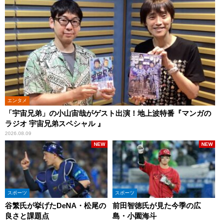
エンタメ
「宇宙兄弟」の小山宙哉がゲスト出演！地上波特番『マンガの
ラジオ 宇宙兄弟スペシャル 』
2026.08.09
NEW
NEW
スポーツ
スポーツ
谷繁氏が挙げたDeNA・松尾の
前田智徳氏が見た今季の広
良さと課題点
島・小園海斗