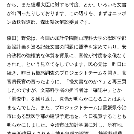
から、また総理大臣に対する忖度、とか。いろいろ文書
が出回ったりしております、この辺りを、まずはニッポ
ン放送報道部、森田耕次解説委員です。
森田）野党は、今回の加計学園岡山理科大学の獣医学部
新設計画を巡る記録文書の問題に照準を定めており、安
倍政権の強権的な体質を背景に、官僚が忖度を余儀なく
された、という見立てをしています。民心党は一昨日に
続き、昨日も疑惑調査のプロジェクトチームを開き、菅
官房長官の言ったように、「怪文書なのか？」と再三質
したのですが、文部科学省の担当者は「確認中」とか
「調査中」を繰り返し、真偽が明らかになることはあり
ませんでした。また、プロジェクトチームは愛媛県今治
市にある獣医学部の建設予定地を、今日視察することも
明らかにしました。今治市は加計学園に対し、所有地、
本来36億円とされる土地を無償で譲渡し、施設整備費