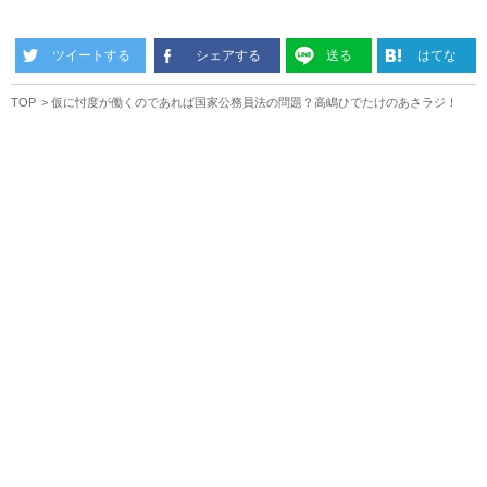
ツイートする
シェアする
送る
はてな
TOP
仮に忖度が働くのであれば国家公務員法の問題？高嶋ひでたけのあさラジ！