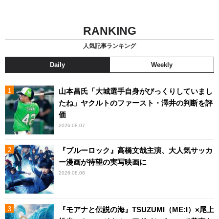
RANKING
人気記事ランキング
Daily
Weekly
山本昌氏「大城選手自身がびっくりしていまし
たね」ヤクルトのファースト・澤井の判断を評
価
2026.08.07
『ブルーロック』高橋文哉主演、大人気サッカ
ー漫画が待望の実写映画に
2026.08.08
『モアナと伝説の海』TSUZUMI（ME:I）×尾上