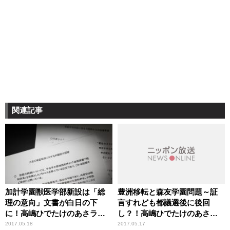
関連記事
加計学園獣医学部新設は「総
豊洲移転と森友学園問題～証
理の意向」文書が白日の下
言すれども都議選後に後回
に！高嶋ひでたけのあさラ
し？！高嶋ひでたけのあさラ
ジ！
ジ！
2017.05.18
2017.05.17