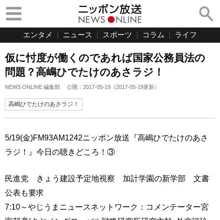
エンタメ
ニュース
スポーツ
コラム
ライフ
仮に忖度が働くのであれば国家公務員法の
問題？高嶋ひでたけのあさラジ！
NEWS ONLINE 編集部
公開：
2017-05-19
（
2017-05-19
更新）
高嶋ひでたけのあさラジ！
5/19(金)FM93AM1242ニッポン放送『高嶋ひでたけのあさ
ラジ！』今日の聴きどころ！③
民進党 きょう建設予定地視察 加計学園の新学部 文書
公表も要求
7:10～やじうまニュースネットワーク：コメンテーター宮