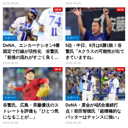
2026.08.09
2026.08.09
NEW
NEW
スポーツ
スポーツ
DeNA、エンカーナシオン4番
5位・中日、8月は6勝1敗！谷
固定で打線が活性化 谷繁氏
繁氏「Aクラスの可能性が出て
「前後の流れがすごく良くな
きていますね」
りましたね」
2026.08.09
2026.08.08
NEW
NEW
スポーツ
スポーツ
谷繁氏、広島・斉藤優汰のス
DeNA・度会が4試合連続打
トレートを評価も「ひとつ気
点！前田智徳氏「超積極的な
になることが…」
バッターはチャンスに強い」
2026.08.08
2026.08.08