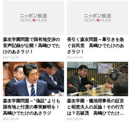
森友学園問題で国有地交渉の
長引く森友問題～幕引きを急
音声記録が公開！高嶋ひでた
ぐ自民党 高嶋ひでたけのあ
けのあさラジ！
さラジ！
2017.04.26
2017.04.05
森友学園問題～“偽証”よりも
森友学園・籠池理事長の証言
国有地と忖度の事実解明を！
と昭恵夫人の反論！その行方
高嶋ひでたけのあさラジ
は？石破茂 高嶋ひでたけの
あさラジ！
2017.03.29
2017.03.24