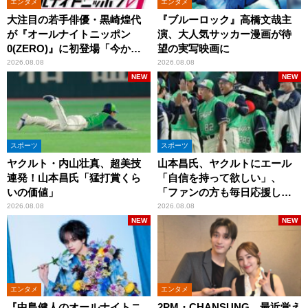
エンタメ
エンタメ
大注目の若手俳優・黒崎煌代
『ブルーロック』高橋文哉主
が『オールナイトニッポン
演、大人気サッカー漫画が待
0(ZERO)』に初登場「今から
望の実写映画に
とてもワクワクしておりま
2026.08.08
2026.08.08
す！」
NEW
NEW
スポーツ
スポーツ
ヤクルト・内山壮真、超美技
山本昌氏、ヤクルトにエール
連発！山本昌氏「猛打賞くら
「自信を持って欲しい」、
いの価値」
「ファンの方も毎日応援して
くれています」
2026.08.08
2026.08.08
NEW
NEW
エンタメ
エンタメ
『中島健人のオールナイトニ
2PM・CHANSUNG、最近覚え