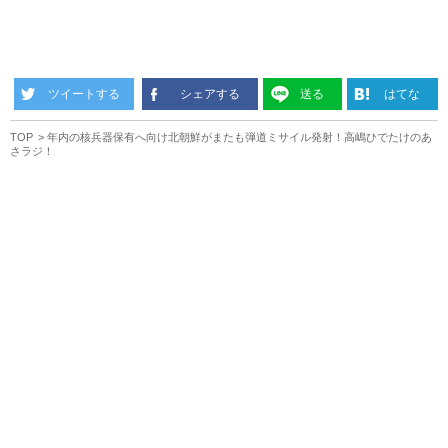
ツイートする
シェアする
送る
はてな
TOP
年内の核兵器保有へ向け北朝鮮がまたも弾道ミサイル発射！高嶋ひでたけのあ
さラジ！