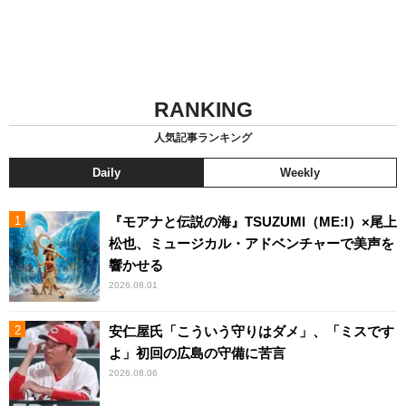
RANKING
人気記事ランキング
Daily
Weekly
『モアナと伝説の海』TSUZUMI（ME:I）×尾上
松也、ミュージカル・アドベンチャーで美声を
響かせる
2026.08.01
安仁屋氏「こういう守りはダメ」、「ミスです
よ」初回の広島の守備に苦言
2026.08.06