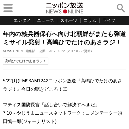
エンタメ
ニュース
スポーツ
コラム
ライフ
年内の核兵器保有へ向け北朝鮮がまたも弾道
ミサイル発射！高嶋ひでたけのあさラジ！
NEWS ONLINE 編集部
公開：
2017-05-22
（
2017-05-22
更新）
高嶋ひでたけのあさラジ！
5/22(月)FM93AM1242ニッポン放送『高嶋ひでたけのあさ
ラジ！』今日の聴きどころ！③
マティス国防長官「話し合いで解決すべきだ」
7:10～やじうまニュースネットワーク：コメンテーター須
田慎一郎(ジャーナリスト)