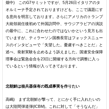
畑中) このG7サミットですが、5月26日イタリアのタ
オルミーナ予定されておりますけども、ここで議題にす
る意向を明言しております。さらにアメリカのトランプ
大統領就任後初めて外国訪問中、サウジアラビアの演説
の最中に、これに合わせたのではないかという見方も出
ていますが、ティラーソン国務長官はフォックスニュー
スのインタビューで「失望した。憂慮すべきことだ」と
述べ、発射実験を止めるよう訴えました。国連安全保障
理事会は緊急会合を23日に開催する方向で調整に入っ
ているという情報が入ってきております。
北朝鮮は核兵器保有の既成事実を作りたい
高嶋) まず北朝鮮が撃って、とにかく手に入れたいの
は大陸間弾道弾(ICBM)。これに対して「そうなんだ」