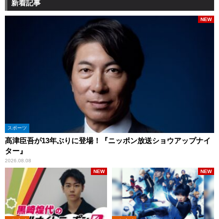
新着記事
NEW
スポーツ
髙津臣吾が13年ぶりに登場！『ニッポン放送ショウアップナイ
ター』
2026.08.08
NEW
NEW