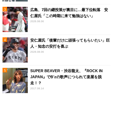
広島、7回の継投策が裏目に…最下位転落 安
仁屋氏「この時期に来て勉強はない」
2026.08.06
安仁屋氏「後輩だけに頑張ってもらいたい」巨
人・知念の安打を喜ぶ
2026.08.06
SUPER BEAVER・渋谷龍太、『ROCK IN
JAPAN』でB’zの歌声につられて楽屋を脱
走！？
2017.08.14