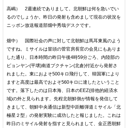
高嶋） 2週連続でありまして。北朝鮮は何を急いでい
るのでしょうか。昨日の発射も含めまして現在の状況を
ニッポン放送報道部畑中秀哉デスクです。
畑中） 国際社会の声に対して北朝鮮は馬耳東風のよう
ですね。ミサイルは冒頭の菅官房長官の会見にもありま
した通り、日本時間の昨日午後4時59分ごろ、内陸部の
ピョンヤン(平壌)南道プクチャン(北倉)付近から発射さ
れました。東におよそ500キロ飛行して、韓国軍により
ますと高度は最高でおよそ560キロに達したということ
です。落下したのは日本海、日本のEEZ(排他的経済水
域)の外と見られます。先程北朝鮮側が情報を発信して
きまして、朝鮮中央通信は新型中距離弾道ミサイル「北
極星２型」の発射実験に成功したと報じました。これは
昨日のミサイル発射を指すと見られまして、金正恩朝鮮