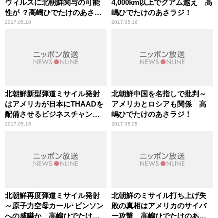
ウィルスに北朝鮮関与の可能
4,000km以上でグアム越え 高
性が ？高嶋ひでたけのあさラ
嶋ひでたけのあさラジ！
ジ！
2017.05.18
2017.05.16
北朝鮮新型弾道ミサイル発射
北朝鮮中国を名指しで批判～
はアメリカが日本にTHAADを
アメリカとロシアも関係 高
配備させるビジネスチャン
嶋ひでたけのあさラジ！
ス？高嶋ひでたけのあさラ
2017.05.15
2017.05.05
ジ！
北朝鮮再度弾道ミサイル発射
北朝鮮のミサイル打ち上げ失
～原子力空母カール･ビンソン
敗の真相はアメリカのサイバ
への威嚇か 高嶋ひでたけの
ー攻撃 高嶋ひでたけのあさ