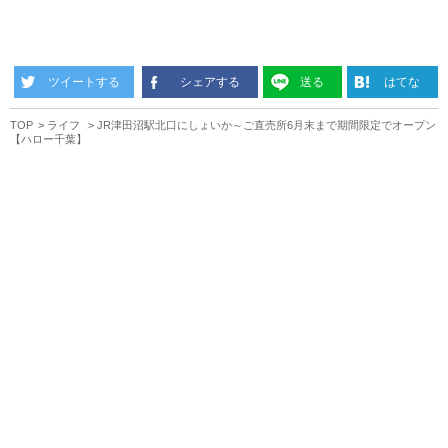
ツイートする
シェアする
送る
はてな
TOP
ライフ
JR津田沼駅北口にしょいか～ご直売所6月末まで期間限定でオープン
【ハロー千葉】