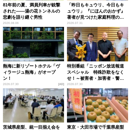
81年前の夏、満員列車が銃撃
「昨日もキュウリ、今日もキ
された――湯の花トンネルの
ュウリ」 『にほんのおかず』
悲劇を語り継ぐ男性
著者が見つけた家庭料理の知
恵
2026.08.06
2026.07.31
熱海に新リゾートホテル「ヴ
特別番組「ニッポン放送報道
ィラージュ熱海」がオープ
スペシャル 特殊詐欺をなく
ン！
せ！～被害者・加害者・警視
庁が語るトクリュウの実態
2026.07.30
AD
2026.07.30
～」放送
茨城県産梨、統一目揃え会を
東京・大田市場で千葉県産梨