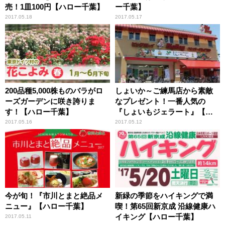
売！1皿100円【ハロー千葉】
ー千葉】
2017.05.18
2017.05.17
200品種5,000株ものバラがロ
しょいか～ご練馬店から素敵
ーズガーデンに咲き誇りま
なプレゼント！一番人気の
す！【ハロー千葉】
『しょいもジェラート』【ハ
ロー千葉】
2017.05.16
2017.05.12
今が旬！『市川とまと絶品メ
新緑の季節をハイキングで満
ニュー』【ハロー千葉】
喫！第65回新京成 沿線健康ハ
イキング【ハロー千葉】
2017.05.11