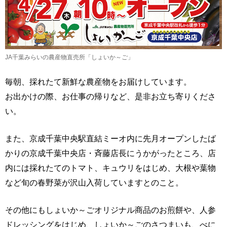
JA千葉みらいの農産物直売所「しょいか～ご」
毎朝、採れたて新鮮な農産物をお届けしています。
お出かけの際、お仕事の帰りなど、是非お立ち寄りくださ
い。
また、京成千葉中央駅直結ミーオ内に先月オープンしたば
かりの京成千葉中央店・斉藤店長にうかがったところ、店
内には採れたてのトマト、キュウリをはじめ、大根や葉物
など旬の春野菜が沢山入荷していますとのこと。
その他にもしょいか～ごオリジナル商品のお煎餅や、人参
ドレッシングをはじめ、しょいか～ごのさつまいも、べに