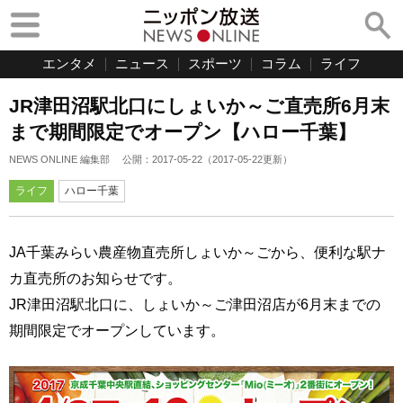
エンタメ
ニュース
スポーツ
コラム
ライフ
JR津田沼駅北口にしょいか～ご直売所6月末
まで期間限定でオープン【ハロー千葉】
NEWS ONLINE 編集部
公開：
2017-05-22
（
2017-05-22
更新）
ライフ
ハロー千葉
JA千葉みらい農産物直売所しょいか～ごから、便利な駅ナ
カ直売所のお知らせです。
JR津田沼駅北口に、しょいか～ご津田沼店が6月末までの
期間限定でオープンしています。