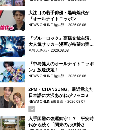
大注目の若手俳優・黒崎煌代が
『オールナイトニッポン
0(ZERO)』に初登場「今からとて
NEWS ONLINE 編集部
2026.08.08
もワクワクしております！」
『ブルーロック』高橋文哉主演、
大人気サッカー漫画が待望の実写
映画に
八雲 ふみね
2026.08.08
『中島健人のオールナイトニッポ
ン』放送決定！
NEWS ONLINE 編集部
2026.08.08
2PM・CHANSUNG、最近覚えた
日本語に大沢あかねがツッコミ
NEWS ONLINE編集部
2026.08.07
AD
入手困難の強運御守！？ 平安時
代から続く「関東のお伊勢さ