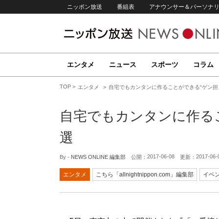
ニッポン放送
番組表
アナウンサー＆パーソナ
エンタメ
ニュース
スポーツ
コラム
TOP
エンタメ
自宅でもカンタンに作ることができる“ゲン担
自宅でもカンタンに作る
選
2017-06-08
2017-06-
By -
NEWS ONLINE 編集部
公開：
更新：
エンタメ
こちら「allnightnippon.com」編集部
イベ