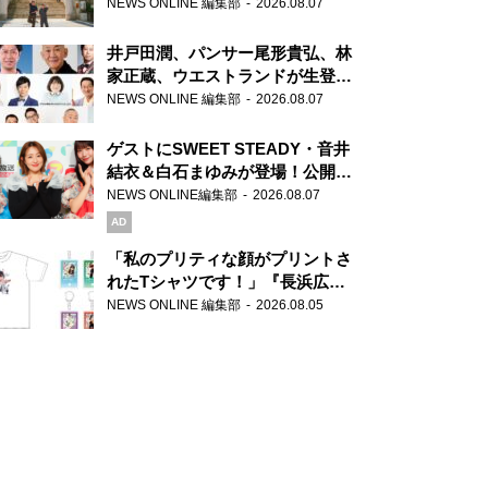
ま」、芝大神宮にてランパンプス
NEWS ONLINE 編集部
2026.08.07
が合格祈願！
井戸田潤、パンサー尾形貴弘、林
家正蔵、ウエストランドが生登
場！『ラジオビバリー昼ズ』
NEWS ONLINE 編集部
2026.08.07
ゲストにSWEET STEADY・音井
結衣＆白石まゆみが登場！公開収
録で素顔全開！
NEWS ONLINE編集部
2026.08.07
AD
「私のプリティな顔がプリントさ
れたTシャツです！」『長浜広奈
天下無双』初の番組グッズ発売
NEWS ONLINE 編集部
2026.08.05