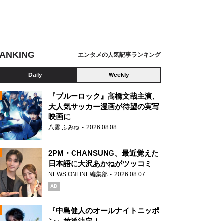
ANKING
エンタメの人気記事ランキング
Daily
Weekly
『ブルーロック』高橋文哉主演、
大人気サッカー漫画が待望の実写
映画に
N
八雲 ふみね
2026.08.08
2PM・CHANSUNG、最近覚えた
日本語に大沢あかねがツッコミ
NEWS ONLINE編集部
2026.08.07
AD
『中島健人のオールナイトニッポ
ン』放送決定！