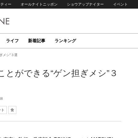
リティー
オールナイトニッポン
ショウアップナイター
イベント
ライフ
新着記事
ランキング
ぎメシ”３選
ことができる“ゲン担ぎメシ”３
08
ント
食