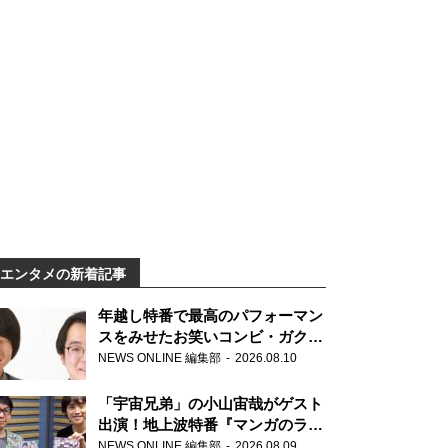
エンタメの新着記事
年越し特番で最高のパフォーマン
スをみせたお笑いコンビ・ガクヅ
ケが満を持して『オールナイトニ
NEWS ONLINE 編集部
2026.08.10
ッポン0(ZERO)』に登場！
「宇宙兄弟」の小山宙哉がゲスト
出演！地上波特番『マンガのラジ
オ 宇宙兄弟スペシャル 』
NEWS ONLINE 編集部
2026.08.09