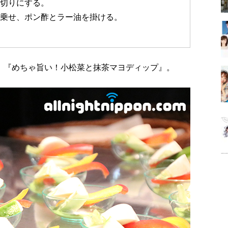
ん切りにする。
を乗せ、ポン酢とラー油を掛ける。
、『めちゃ旨い！小松菜と抹茶マヨディップ』。