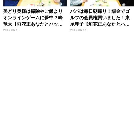
美どり奥様は掃除やご飯より
パパは毎日朝帰り！罰金でゴ
オンラインゲームに夢中？峰
ルフの会員権買いました！東
竜太【垣花正あなたとハッピ
尾理子【垣花正あなたとハッ
ー！】
ピー！】
2017.06.15
2017.06.14