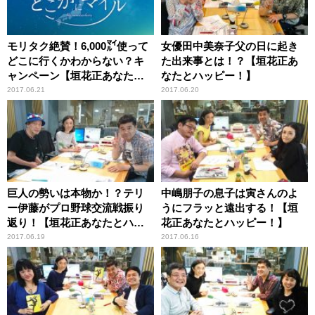
モリタク絶賛！6,000㍄使って
女優田中美奈子父の日に起き
どこに行くかわからない？キ
た出来事とは！？【垣花正あ
ャンペーン【垣花正あなたと
なたとハッピー！】
ハッピー！】
2017.06.21
2017.06.20
巨人の勢いは本物か！？テリ
中嶋朋子の息子は寅さんのよ
ー伊藤がプロ野球交流戦振り
うにフラッと遠出する！【垣
返り！【垣花正あなたとハッ
花正あなたとハッピー！】
ピー！】
2017.06.19
2017.06.16