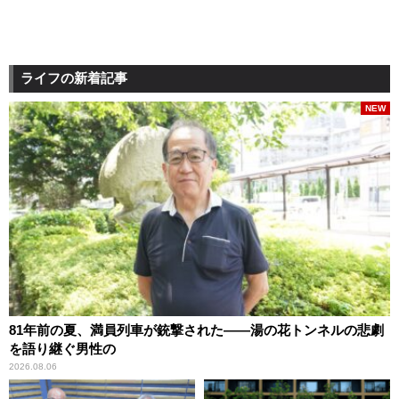
ライフの新着記事
NEW
81年前の夏、満員列車が銃撃された――湯の花トンネルの悲劇
を語り継ぐ男性の
2026.08.06