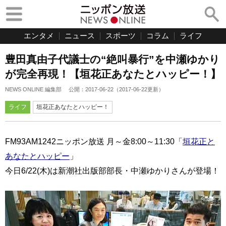
エンタメ
ニュース
スポーツ
コラム
ライフ
豊田真由子代議士の“絶叫暴行”を中瀬ゆかり
が完全再現！【垣花正あなたとハッピー！】
NEWS ONLINE 編集部
公開：
2017-06-22
（
2017-06-22
更新）
ライフ
垣花正あなたとハッピー！
FM93AM1242ニッポン放送 月～金8:00～11:30「
垣花正と
あなたとハッピー
」
今日6/22(木)は新潮社出版部部長・中瀬ゆかりさんが登場！