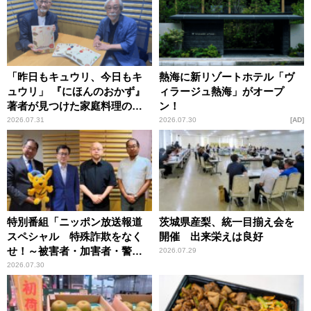
「昨日もキュウリ、今日もキ
熱海に新リゾートホテル「ヴ
ュウリ」 『にほんのおかず』
ィラージュ熱海」がオープ
著者が見つけた家庭料理の知
ン！
恵
2026.07.31
2026.07.30
AD
特別番組「ニッポン放送報道
茨城県産梨、統一目揃え会を
スペシャル 特殊詐欺をなく
開催 出来栄えは良好
せ！～被害者・加害者・警視
2026.07.29
庁が語るトクリュウの実態
2026.07.30
～」放送