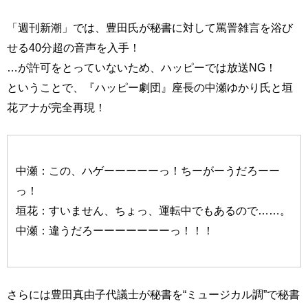
「週刊新潮」では、豊田氏が秘書に対して罵詈雑言を浴び
せる40分超の音声を入手！
…が許可をとっていないため、ハッピーでは放送NG！
ということで、『ハッピー劇団』座長の中瀬ゆかり氏と垣
花アナが完全再現！
中瀬：この、ハゲーーーーーっ！ちーがーうだろーー
っ！
垣花：すいません、ちょっ、運転中でもあるので……。
中瀬：違うだろーーーーーーーっ！！！
さらには豊田真由子代議士が秘書を“ミュージカル調”で秘書