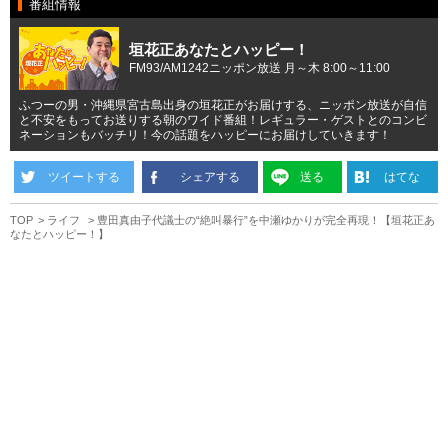
番組情報
垣花正あなたとハッピー！
FM93/AM1242ニッポン放送 月～木 8:00～11:00
ふつーの男・沖縄県宮古島出身の垣花正がお届けする、ニッポン放送が自信
と不安をもってお送りする朝のワイド番組！レギュラー・ゲストとのコンビ
ネーションもバッチリ！今の話題をハッピーにお届けしていきます！
ツイートする
シェアする
送る
はてな
TOP
ライフ
豊田真由子代議士の“絶叫暴行”を中瀬ゆかりが完全再現！【垣花正あ
なたとハッピー！】