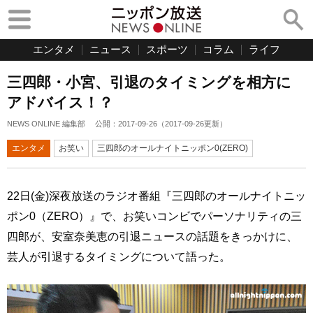
エンタメ
ニュース
スポーツ
コラム
ライフ
三四郎・小宮、引退のタイミングを相方に
アドバイス！？
NEWS ONLINE 編集部
公開：
2017-09-26
（
2017-09-26
更新）
エンタメ
お笑い
三四郎のオールナイトニッポン0(ZERO)
22日(金)深夜放送のラジオ番組『三四郎のオールナイトニッ
ポン0（ZERO）』で、お笑いコンビでパーソナリティの三
四郎が、安室奈美恵の引退ニュースの話題をきっかけに、
芸人が引退するタイミングについて語った。