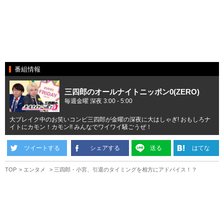
番組情報
三四郎のオールナイトニッポン0(ZERO)
毎週金曜 深夜 3:00 - 5:00
大ブレイク中のお笑いコンビ三四郎が金曜の深夜に大はしゃぎ! おもしろナ
イトにカモン！カモン!! みんなでワイワイ騒ごうぜ！
ツイートする
シェアする
送る
はてな
TOP
エンタメ
三四郎・小宮、引退のタイミングを相方にアドバイス！？