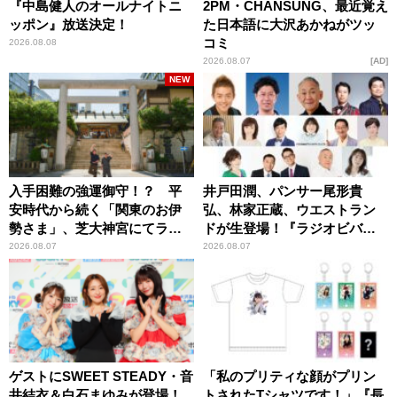
『中島健人のオールナイトニ
2PM・CHANSUNG、最近覚え
ッポン』放送決定！
た日本語に大沢あかねがツッ
コミ
2026.08.08
2026.08.07
AD
NEW
入手困難の強運御守！？ 平
井戸田潤、パンサー尾形貴
安時代から続く「関東のお伊
弘、林家正蔵、ウエストラン
勢さま」、芝大神宮にてラン
ドが生登場！『ラジオビバリ
パンプスが合格祈願！
ー昼ズ』
2026.08.07
2026.08.07
ゲストにSWEET STEADY・音
「私のプリティな顔がプリン
井結衣＆白石まゆみが登場！
トされたTシャツです！」『長