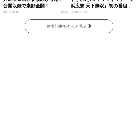
公開収録で素顔全開！
浜広奈 天下無双』初の番組グ
ッズ発売
2026.08.07
AD
2026.08.05
新着記事をもっと見る