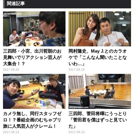
関連記事
三四郎・小宮、出川哲朗のお
岡村隆史、May J.とのカラオ
見舞いでリアクション芸人が
ケで「こんなん聞いたことな
大集合！？
いわ…」
2017.09.20
2017.09.19
カメラ無し、同行スタッフゼ
三四郎、菅田将暉にうっとり
ロ！？番組企画のむちゃブリ
「菅田君を僕はずっと見てい
旅に人気芸人がクレーム！
た」
2017.09.13
2017.09.12