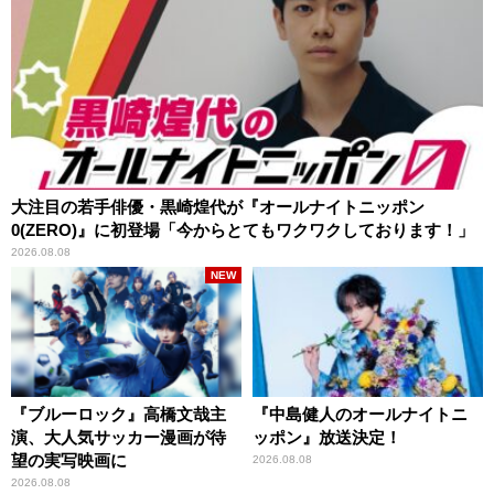
大注目の若手俳優・黒崎煌代が『オールナイトニッポン
0(ZERO)』に初登場「今からとてもワクワクしております！」
2026.08.08
NEW
『ブルーロック』高橋文哉主
『中島健人のオールナイトニ
演、大人気サッカー漫画が待
ッポン』放送決定！
望の実写映画に
2026.08.08
2026.08.08