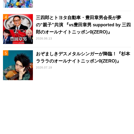
三四郎とトヨタ自動車・豊田章男会長が夢
の“親子”共演 『vs豊田章男 supported by 三四
郎のオールナイトニッポン0(ZERO)』
2026.06.13
おぞましきデスメタルシンガーが降臨！『杉本
ラララのオールナイトニッポン0(ZERO)』
2026.07.19