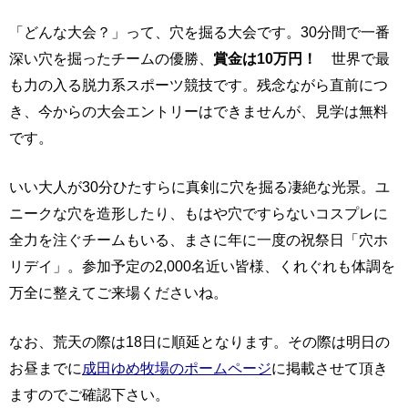
「どんな大会？」って、穴を掘る大会です。30分間で一番
深い穴を掘ったチームの優勝、
賞金は10万円！
世界で最
も力の入る脱力系スポーツ競技です。残念ながら直前につ
き、今からの大会エントリーはできませんが、見学は無料
です。
いい大人が30分ひたすらに真剣に穴を掘る凄絶な光景。ユ
ニークな穴を造形したり、もはや穴ですらないコスプレに
全力を注ぐチームもいる、まさに年に一度の祝祭日「穴ホ
リデイ」。参加予定の2,000名近い皆様、くれぐれも体調を
万全に整えてご来場くださいね。
なお、荒天の際は18日に順延となります。その際は明日の
お昼までに
成田ゆめ牧場のポームページ
に掲載させて頂き
ますのでご確認下さい。