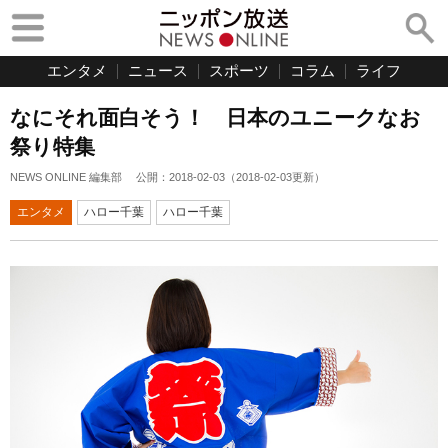
エンタメ
ニュース
スポーツ
コラム
ライフ
なにそれ面白そう！ 日本のユニークなお
祭り特集
NEWS ONLINE 編集部
公開：
2018-02-03
（
2018-02-03
更新）
エンタメ
ハロー千葉
ハロー千葉