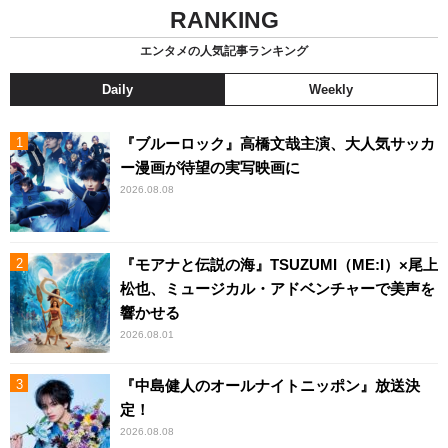
RANKING
エンタメの人気記事ランキング
Daily
Weekly
『ブルーロック』高橋文哉主演、大人気サッカ
ー漫画が待望の実写映画に
2026.08.08
『モアナと伝説の海』TSUZUMI（ME:I）×尾上
松也、ミュージカル・アドベンチャーで美声を
響かせる
2026.08.01
『中島健人のオールナイトニッポン』放送決
定！
2026.08.08