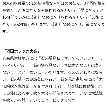
お米の収穫量No.1の新潟県ならではのお祭り。3分間で規定
を満たしたおにぎりを何個作れるかという 「早にぎり」と
15分間でいかに芸術的なおにぎりを作るかという「芸術に
ぎり」の2種目があります。芸術的なおにぎり、気になりま
す。
『万国ホラ吹き大会』
青森県津軽地方には「石の塔見ねうぢ、でっけいごと し
ゃべらいねぞ」（石の塔を見ないうちは大きなことは言え
ないよ）という言い伝えがあります。そのことわざになら
い、石の塔への参詣登山を行い、石を見た参加者には「大
法螺吹き免許証」が交付され（!?）、別会場に移動後、ホ
ラ自慢によるホラ吹き大会が開催されます。いかに大法螺
を吹くかを競うということ。ビックリです。