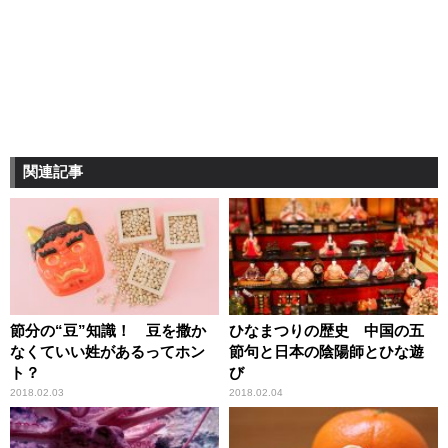
関連記事
節分の“豆”知識！ 豆を撒か
ひなまつりの歴史 中国の五
なくていい姓があるってホン
節句と日本の陰陽師とひな遊
ト？
び
2018.02.03
2018.02.04