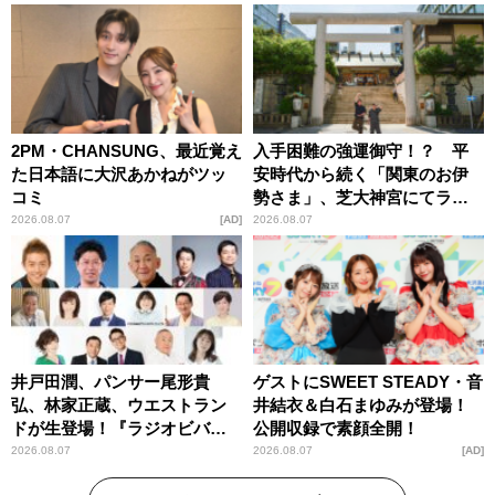
2PM・CHANSUNG、最近覚え
入手困難の強運御守！？ 平
た日本語に大沢あかねがツッ
安時代から続く「関東のお伊
コミ
勢さま」、芝大神宮にてラン
パンプスが合格祈願！
2026.08.07
AD
2026.08.07
井戸田潤、パンサー尾形貴
ゲストにSWEET STEADY・音
弘、林家正蔵、ウエストラン
井結衣＆白石まゆみが登場！
ドが生登場！『ラジオビバリ
公開収録で素顔全開！
ー昼ズ』
2026.08.07
2026.08.07
AD