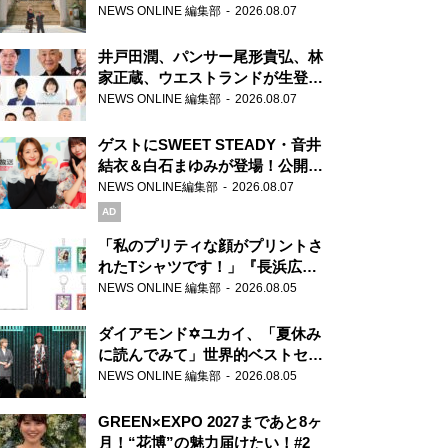
ま」、芝大神宮にてランパンプス
NEWS ONLINE 編集部
2026.08.07
が合格祈願！
井戸田潤、パンサー尾形貴弘、林
家正蔵、ウエストランドが生登
場！『ラジオビバリー昼ズ』
NEWS ONLINE 編集部
2026.08.07
ゲストにSWEET STEADY・音井
結衣＆白石まゆみが登場！公開収
録で素顔全開！
NEWS ONLINE編集部
2026.08.07
AD
「私のプリティな顔がプリントさ
れたTシャツです！」『長浜広奈
天下無双』初の番組グッズ発売
NEWS ONLINE 編集部
2026.08.05
ダイアモンド✡ユカイ、「夏休み
に読んでみて」世界的ベストセラ
ー『アナスタシア』を紹介
NEWS ONLINE 編集部
2026.08.05
GREEN×EXPO 2027まであと8ヶ
月！“花博”の魅力届けたい！#2