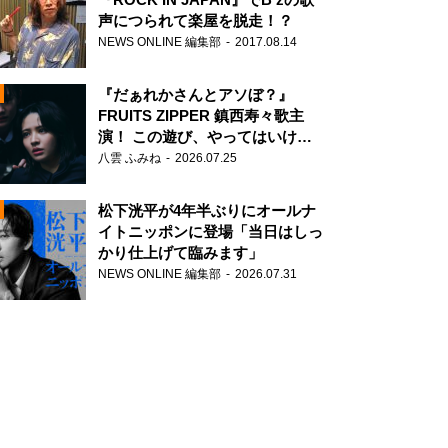
声につられて楽屋を脱走！？
NEWS ONLINE 編集部
2017.08.14
『だぁれかさんとアソぼ？』
FRUITS ZIPPER 鎮西寿々歌主
演！ この遊び、やってはいけま
せん。
八雲 ふみね
2026.07.25
N
松下洸平が4年半ぶりにオールナ
イトニッポンに登場「当日はしっ
かり仕上げて臨みます」
NEWS ONLINE 編集部
2026.07.31
N