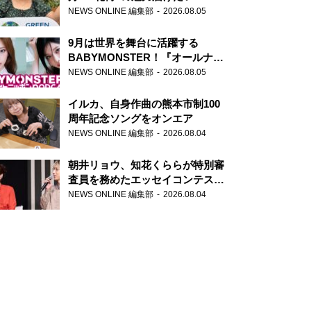
NEWS ONLINE 編集部
2026.08.05
9月は世界を舞台に活躍する
BABYMONSTER！『オールナイ
トニッポンPODCAST』月替わり
NEWS ONLINE 編集部
2026.08.05
パーソナリティ
イルカ、自身作曲の熊本市制100
周年記念ソングをオンエア
NEWS ONLINE 編集部
2026.08.04
朝井リョウ、知花くららが特別審
査員を務めたエッセイコンテスト
の特別番組「#いまあなたに伝え
NEWS ONLINE 編集部
2026.08.04
たいこと」