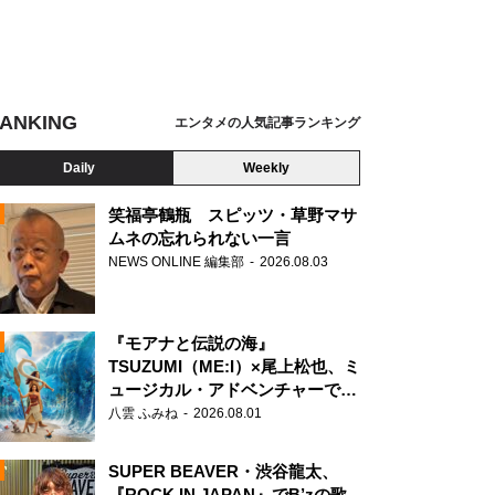
ANKING
エンタメの人気記事ランキング
Daily
Weekly
笑福亭鶴瓶 スピッツ・草野マサ
ムネの忘れられない一言
NEWS ONLINE 編集部
2026.08.03
N
『モアナと伝説の海』
TSUZUMI（ME:I）×尾上松也、ミ
ュージカル・アドベンチャーで美
声を響かせる
八雲 ふみね
2026.08.01
SUPER BEAVER・渋谷龍太、
『ROCK IN JAPAN』でB’zの歌