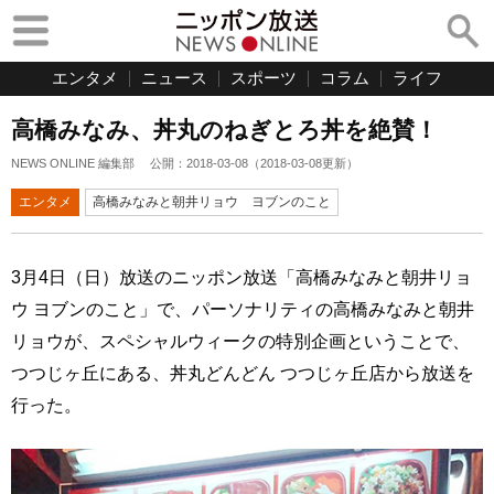
エンタメ
ニュース
スポーツ
コラム
ライフ
高橋みなみ、丼丸のねぎとろ丼を絶賛！
NEWS ONLINE 編集部
公開：
2018-03-08
（
2018-03-08
更新）
エンタメ
高橋みなみと朝井リョウ ヨブンのこと
3月4日（日）放送のニッポン放送「高橋みなみと朝井リョ
ウ ヨブンのこと」で、パーソナリティの高橋みなみと朝井
リョウが、スペシャルウィークの特別企画ということで、
つつじヶ丘にある、丼丸どんどん つつじヶ丘店から放送を
行った。