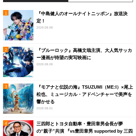
『中島健人のオールナイトニッポン』放送決
定！
2026.08.08
『ブルーロック』高橋文哉主演、大人気サッカ
ー漫画が待望の実写映画に
2026.08.08
『モアナと伝説の海』TSUZUMI（ME:I）×尾上
松也、ミュージカル・アドベンチャーで美声を
響かせる
2026.08.01
三四郎とトヨタ自動車・豊田章男会長が夢
の“親子”共演 『vs豊田章男 supported by 三四