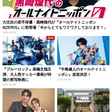
大注目の若手俳優・黒崎煌代が『オールナイトニッポン
0(ZERO)』に初登場「今からとてもワクワクしております！」
2026.08.08
NEW
『ブルーロック』高橋文哉主
『中島健人のオールナイトニ
演、大人気サッカー漫画が待
ッポン』放送決定！
望の実写映画に
2026.08.08
2026.08.08