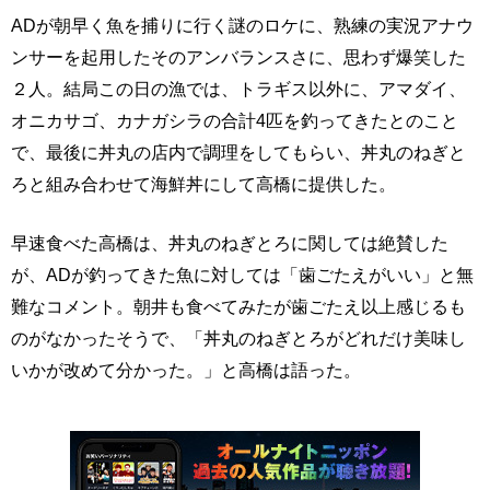
ADが朝早く魚を捕りに行く謎のロケに、熟練の実況アナウ
ンサーを起用したそのアンバランスさに、思わず爆笑した
２人。結局この日の漁では、トラギス以外に、アマダイ、
オニカサゴ、カナガシラの合計4匹を釣ってきたとのこと
で、最後に丼丸の店内で調理をしてもらい、丼丸のねぎと
ろと組み合わせて海鮮丼にして高橋に提供した。
早速食べた高橋は、丼丸のねぎとろに関しては絶賛した
が、ADが釣ってきた魚に対しては「歯ごたえがいい」と無
難なコメント。朝井も食べてみたが歯ごたえ以上感じるも
のがなかったそうで、「丼丸のねぎとろがどれだけ美味し
いかが改めて分かった。」と高橋は語った。