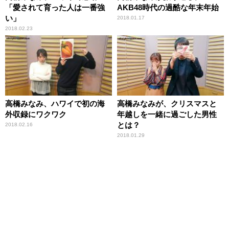
「愛されて育った人は一番強
AKB48時代の過酷な年末年始
い」
2018.01.17
2018.02.23
高橋みなみ、ハワイで初の海
高橋みなみが、クリスマスと
外収録にワクワク
年越しを一緒に過ごした男性
とは？
2018.02.16
2018.01.29