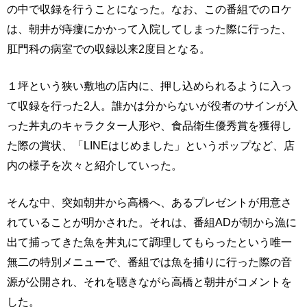
の中で収録を行うことになった。なお、この番組でのロケ
は、朝井が痔瘻にかかって入院してしまった際に行った、
肛門科の病室での収録以来2度目となる。
１坪という狭い敷地の店内に、押し込められるように入っ
て収録を行った2人。誰かは分からないが役者のサインが入
った丼丸のキャラクター人形や、食品衛生優秀賞を獲得し
た際の賞状、「LINEはじめました」というポップなど、店
内の様子を次々と紹介していった。
そんな中、突如朝井から高橋へ、あるプレゼントが用意さ
れていることが明かされた。それは、番組ADが朝から漁に
出て捕ってきた魚を丼丸にて調理してもらったという唯一
無二の特別メニューで、番組では魚を捕りに行った際の音
源が公開され、それを聴きながら高橋と朝井がコメントを
した。