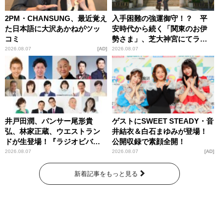
2PM・CHANSUNG、最近覚え
入手困難の強運御守！？ 平
た日本語に大沢あかねがツッ
安時代から続く「関東のお伊
コミ
勢さま」、芝大神宮にてラン
パンプスが合格祈願！
2026.08.07
AD
2026.08.07
井戸田潤、パンサー尾形貴
ゲストにSWEET STEADY・音
弘、林家正蔵、ウエストラン
井結衣＆白石まゆみが登場！
ドが生登場！『ラジオビバリ
公開収録で素顔全開！
ー昼ズ』
2026.08.07
2026.08.07
AD
新着記事をもっと見る