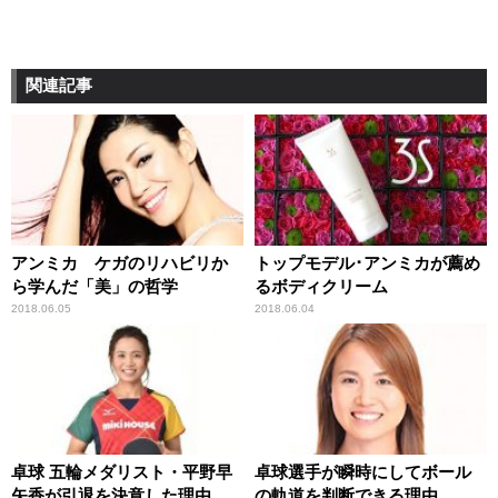
関連記事
アンミカ ケガのリハビリか
トップモデル･アンミカが薦め
ら学んだ「美」の哲学
るボディクリーム
2018.06.05
2018.06.04
卓球 五輪メダリスト・平野早
卓球選手が瞬時にしてボール
矢香が引退を決意した理由
の軌道を判断できる理由