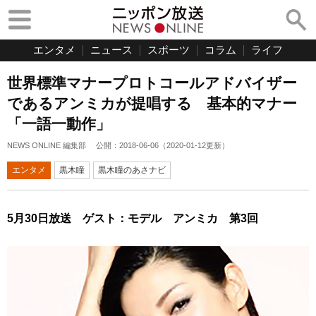
エンタメ
ニュース
スポーツ
コラム
ライフ
世界標準マナープロトコールアドバイザー
であるアンミカが提唱する 基本的マナー
「一語一動作」
NEWS ONLINE 編集部
公開：
2018-06-06
（
2020-01-12
更新）
エンタメ
黒木瞳
黒木瞳のあさナビ
5月30日放送 ゲスト：モデル アンミカ 第3回