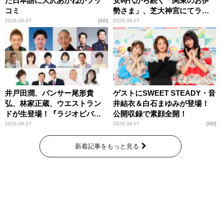
た日本語に大沢あかねがツッ
安時代から続く「関東のお伊
コミ
勢さま」、芝大神宮にてラン
パンプスが合格祈願！
2026.08.07
AD
2026.08.07
井戸田潤、パンサー尾形貴
ゲストにSWEET STEADY・音
弘、林家正蔵、ウエストラン
井結衣＆白石まゆみが登場！
ドが生登場！『ラジオビバリ
公開収録で素顔全開！
ー昼ズ』
2026.08.07
2026.08.07
AD
新着記事をもっと見る