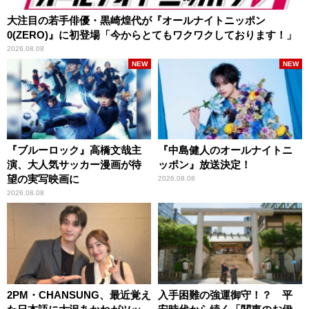
大注目の若手俳優・黒崎煌代が『オールナイトニッポン
0(ZERO)』に初登場「今からとてもワクワクしております！」
2026.08.08
NEW
NEW
『ブルーロック』高橋文哉主
『中島健人のオールナイトニ
演、大人気サッカー漫画が待
ッポン』放送決定！
望の実写映画に
2026.08.08
2026.08.08
2PM・CHANSUNG、最近覚え
入手困難の強運御守！？ 平