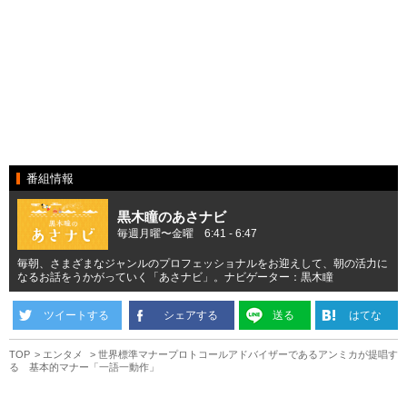
番組情報
黒木瞳のあさナビ
毎週月曜〜金曜 6:41 - 6:47
毎朝、さまざまなジャンルのプロフェッショナルをお迎えして、朝の活力に
なるお話をうかがっていく「あさナビ」。ナビゲーター：黒木瞳
ツイートする
シェアする
送る
はてな
TOP
エンタメ
世界標準マナープロトコールアドバイザーであるアンミカが提唱す
る 基本的マナー「一語一動作」