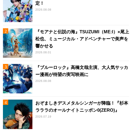
定！
2026.08.08
『モアナと伝説の海』TSUZUMI（ME:I）×尾上
松也、ミュージカル・アドベンチャーで美声を
響かせる
2026.08.01
『ブルーロック』高橋文哉主演、大人気サッカ
ー漫画が待望の実写映画に
2026.08.08
おぞましきデスメタルシンガーが降臨！『杉本
ラララのオールナイトニッポン0(ZERO)』
2026.07.19