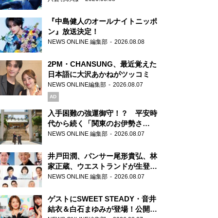
『中島健人のオールナイトニッポ
ン』放送決定！
NEWS ONLINE 編集部
2026.08.08
2PM・CHANSUNG、最近覚えた
日本語に大沢あかねがツッコミ
NEWS ONLINE編集部
2026.08.07
AD
入手困難の強運御守！？ 平安時
代から続く「関東のお伊勢さ
ま」、芝大神宮にてランパンプス
NEWS ONLINE 編集部
2026.08.07
が合格祈願！
井戸田潤、パンサー尾形貴弘、林
家正蔵、ウエストランドが生登
場！『ラジオビバリー昼ズ』
NEWS ONLINE 編集部
2026.08.07
ゲストにSWEET STEADY・音井
結衣＆白石まゆみが登場！公開収