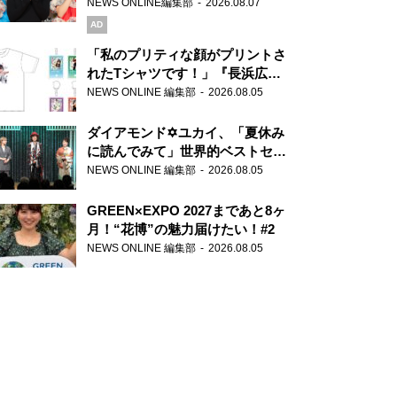
録で素顔全開！
NEWS ONLINE編集部
2026.08.07
AD
「私のプリティな顔がプリントさ
れたTシャツです！」『長浜広奈
天下無双』初の番組グッズ発売
NEWS ONLINE 編集部
2026.08.05
ダイアモンド✡ユカイ、「夏休み
に読んでみて」世界的ベストセラ
ー『アナスタシア』を紹介
NEWS ONLINE 編集部
2026.08.05
GREEN×EXPO 2027まであと8ヶ
月！“花博”の魅力届けたい！#2
NEWS ONLINE 編集部
2026.08.05