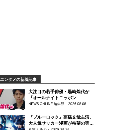
エンタメの新着記事
大注目の若手俳優・黒崎煌代が
『オールナイトニッポン
0(ZERO)』に初登場「今からとて
NEWS ONLINE 編集部
2026.08.08
もワクワクしております！」
『ブルーロック』高橋文哉主演、
大人気サッカー漫画が待望の実写
映画に
八雲 ふみね
2026.08.08