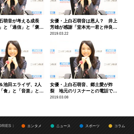
石萌音が考える成長
女優・上白石萌音は恩人？ 井上
」と「過信」と「褒め
芳雄が感謝「堂本光一君と仲良く
なれたのは萌音ちゃんのおかげ」
2019.03.22
＆池田エライザ、2人
女優・上白石萌音、郷土愛が炸
「食」と「音楽」と
裂 地元のリスナーとの電話で
「火山灰が大好き」
2019.03.08
ORIES：
エンタメ
ニュース
スポーツ
コラム