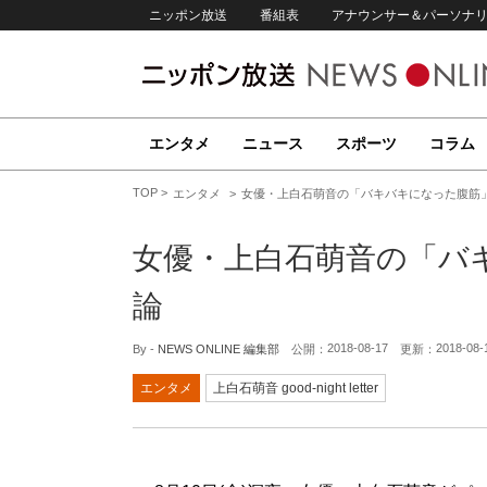
ニッポン放送
番組表
アナウンサー＆パーソナ
エンタメ
ニュース
スポーツ
コラム
TOP
エンタメ
女優・上白石萌音の「バキバキになった腹筋
女優・上白石萌音の「バ
論
2018-08-17
2018-08-
By -
NEWS ONLINE 編集部
公開：
更新：
エンタメ
上白石萌音 good-night letter