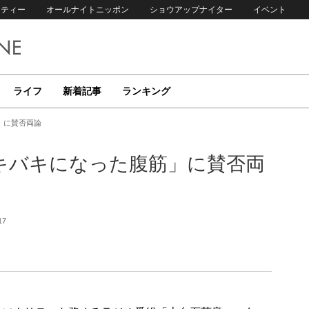
リティー
オールナイトニッポン
ショウアップナイター
イベント
ライフ
新着記事
ランキング
」に賛否両論
キバキになった腹筋」に賛否両
17