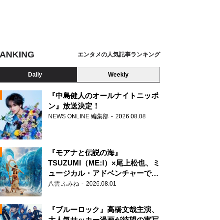
ANKING
エンタメの人気記事ランキング
Daily
Weekly
『中島健人のオールナイトニッポ
ン』放送決定！
NEWS ONLINE 編集部
2026.08.08
N
『モアナと伝説の海』
TSUZUMI（ME:I）×尾上松也、ミ
ュージカル・アドベンチャーで美
声を響かせる
八雲 ふみね
2026.08.01
『ブルーロック』高橋文哉主演、
大人気サッカー漫画が待望の実写