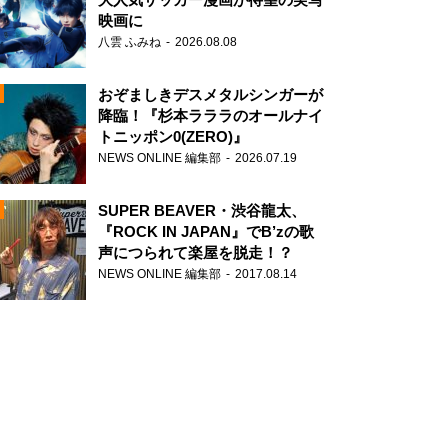
映画に
八雲 ふみね
2026.08.08
おぞましきデスメタルシンガーが
降臨！『杉本ラララのオールナイ
トニッポン0(ZERO)』
NEWS ONLINE 編集部
2026.07.19
N
SUPER BEAVER・渋谷龍太、
『ROCK IN JAPAN』でB’zの歌
声につられて楽屋を脱走！？
NEWS ONLINE 編集部
2017.08.14
N