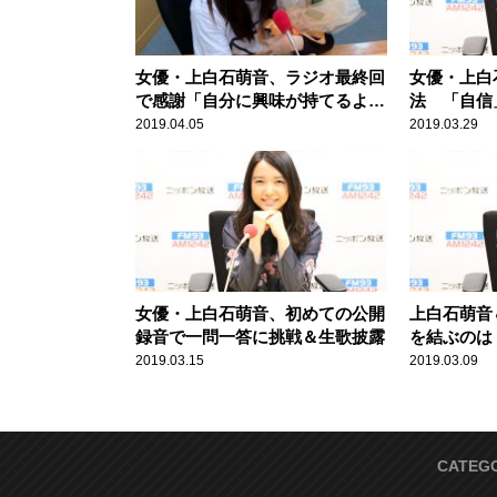
女優・上白石萌音、ラジオ最終回
女優・上白
で感謝「自分に興味が持てるよう
法 「自信
になった」
言葉」
2019.04.05
2019.03.29
女優・上白石萌音、初めての公開
上白石萌音
録音で一問一答に挑戦＆生歌披露
を結ぶのは
「愛」
2019.03.15
2019.03.09
CATEG