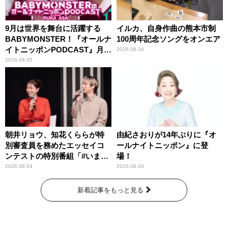
9月は世界を舞台に活躍する
イルカ、自身作曲の熊本市制
BABYMONSTER！『オールナ
100周年記念ソングをオンエア
イトニッポンPODCAST』月替
2026.08.04
わりパーソナリティ
2026.08.05
朝井リョウ、知花くららが特
由紀さおりが14年ぶりに『オ
別審査員を務めたエッセイコ
ールナイトニッポン』に登
ンテストの特別番組「#いまあ
場！
なたに伝えたいこと」
2026.08.04
2026.08.04
新着記事をもっと見る