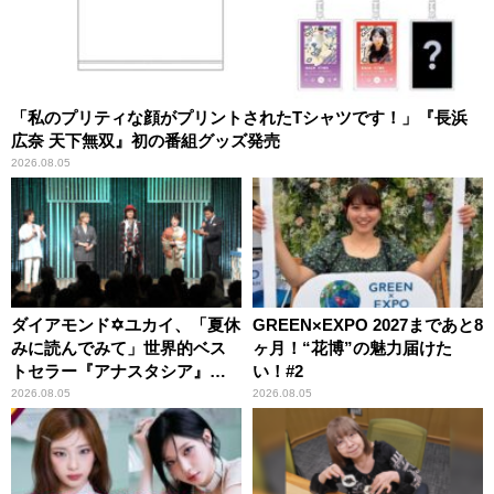
「私のプリティな顔がプリントされたTシャツです！」『長浜
広奈 天下無双』初の番組グッズ発売
2026.08.05
ダイアモンド✡ユカイ、「夏休
GREEN×EXPO 2027まであと8
みに読んでみて」世界的ベス
ヶ月！“花博”の魅力届けた
トセラー『アナスタシア』を
い！#2
紹介
2026.08.05
2026.08.05