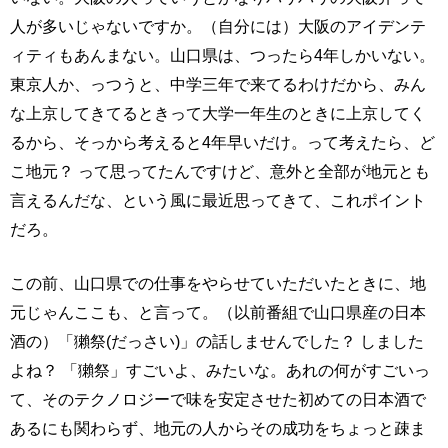
人が多いじゃないですか。（自分には）大阪のアイデンテ
ィティもあんまない。山口県は、つったら4年しかいない。
東京人か、っつうと、中学三年で来てるわけだから、みん
な上京してきてるときって大学一年生のときに上京してく
るから、そっから考えると4年早いだけ。って考えたら、ど
こ地元？ って思ってたんですけど、意外と全部が地元とも
言えるんだな、という風に最近思ってきて、これポイント
だろ。
この前、山口県での仕事をやらせていただいたときに、地
元じゃんここも、と言って。（以前番組で山口県産の日本
酒の）「獺祭(だっさい)」の話しませんでした？ しました
よね？ 「獺祭」すごいよ、みたいな。あれの何がすごいっ
て、そのテクノロジーで味を安定させた初めての日本酒で
あるにも関わらず、地元の人からその成功をちょっと疎ま