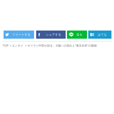
ツイートする
シェアする
送る
はてな
TOP
エンタメ
オリラジ中田が語る、大阪への恐れと“東京吉本”の孤独