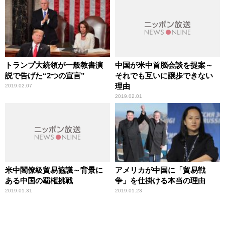
トランプ大統領が一般教書演
中国が米中首脳会談を提案～
説で告げた“2つの宣言”
それでも互いに譲歩できない
理由
2019.02.07
2019.02.01
米中閣僚級貿易協議～背景に
アメリカが中国に「貿易戦
ある中国の覇権挑戦
争」を仕掛ける本当の理由
2019.01.31
2019.01.23