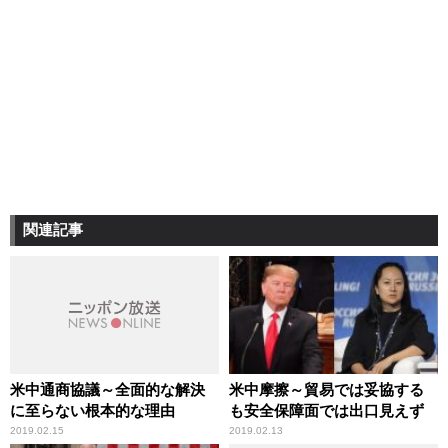
関連記事
米中通商協議～全面的な解決
米中摩擦～貿易では妥協する
に至らない根本的な理由
も安全保障面では出口見えず
2019.02.15
2019.02.13