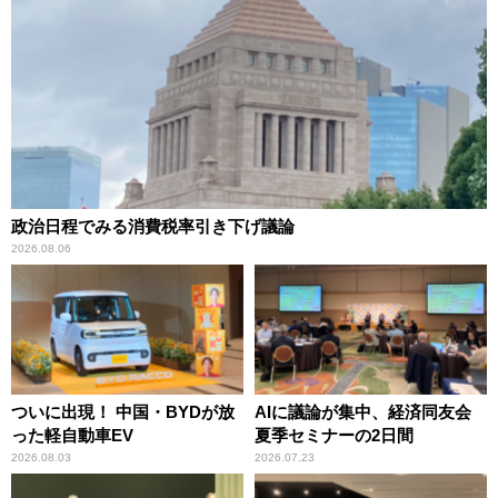
政治日程でみる消費税率引き下げ議論
2026.08.06
ついに出現！ 中国・BYDが放
AIに議論が集中、経済同友会
った軽自動車EV
夏季セミナーの2日間
2026.08.03
2026.07.23