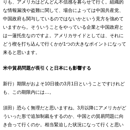
りも、アメリカはどんどん不信感を募らせて行く。組織的
な情報漏洩や盗難に関して、場合によっては中国共産党、
中国政府も関与しているのではないかという見方を強めて
いますから。そういうことをやっている企業と中国政府と
は一蓮托生なのですよ。アメリカサイドとしては、それに
どう楔を打ち込んで行くかが1つの大きなポイントになって
来ると思います。
米中貿易問題が長引くと日本にも影響する
新行）期限がおよそ10日後の3月1日ということですけれど
も、この期限内には…。
須田）恐らく無理だと思いますね。3月以降にアメリカがど
ういった形で追加制裁をするのか、中国との貿易問題に向
き合って行くのか。相当緊迫した状況になって行くと思い