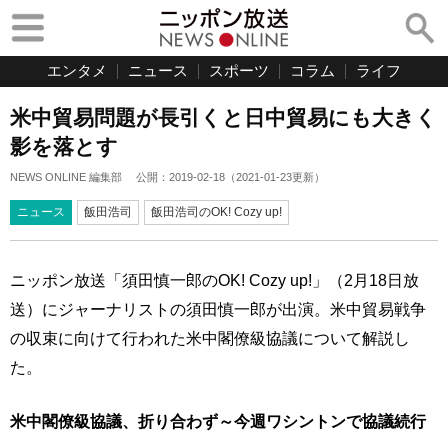
エンタメ
ニュース
スポーツ
コラム
ライフ
米中貿易問題が長引くと日中貿易にも大きく
影を落とす
NEWS ONLINE 編集部
公開：
2019-02-18
（
2021-01-23
更新）
ニュース
飯田浩司
飯田浩司のOK! Cozy up!
ニッポン放送「須田慎一郎のOK! Cozy up!」（2月18日放
送）にジャーナリストの須田慎一郎が出演。米中貿易戦争
の収束に向けて行われた米中閣僚級協議について解説し
た。
米中閣僚級協議、折り合わず～今週ワシントンで協議続行