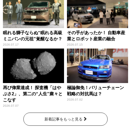
眠れる獅子ならぬ“眠れる高級
その手があったか！ 自動車産
ミニバンの元祖”覚醒なるか？
業とロボット産業の融合
2026.07.17
2026.07.15
再び偉業達成！ 探査機「はや
極論御免！バリューチェーン
ぶさ2」、第二の“人生”粛々と
戦略の対抗馬は？
こなす
2026.07.02
2026.07.07
新着記事をもっと見る