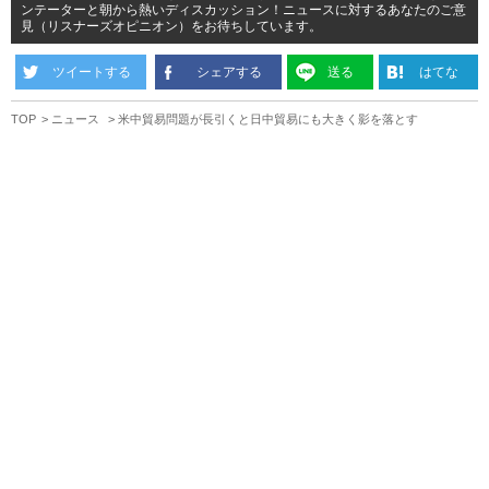
ンテーターと朝から熱いディスカッション！ニュースに対するあなたのご意
見（リスナーズオピニオン）をお待ちしています。
ツイートする
シェアする
送る
はてな
TOP
ニュース
米中貿易問題が長引くと日中貿易にも大きく影を落とす