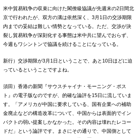
米中貿易戦争の収束に向けた閣僚級協議が先週末の2日間北
京で行われたが、双方の溝は依然深く、3月1日の交渉期限
内までの妥結は難しい情勢となっている。ただ、交渉が決
裂し貿易戦争が深刻化する事態は米中共に望んでおらず、
今週もワシントンで協議を続けることになっている。
新行）交渉期限が3月1日ということで、あと10日ほどに迫
っているということですよね。
須田）香港の新聞『サウスチャイナ・モーニング・ポス
ト』の電子版なのですが、的確な論評を15日に流していま
す。「アメリカが中国に要求している、国有企業への補助
金廃止などの構造改革について、中国からは表面的でイン
パクトの弱い提案しかなかった。その内容は壊れたレコー
ドだ」という論評です。まさにその通りで、中国側として