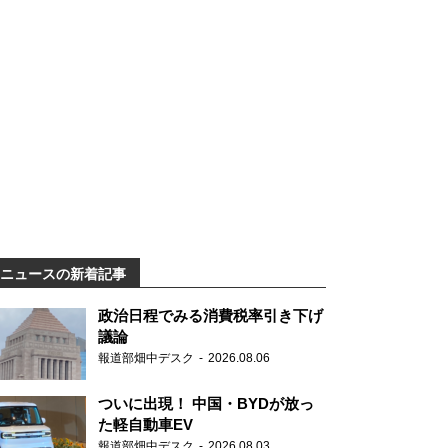
ニュースの新着記事
政治日程でみる消費税率引き下げ
議論
報道部畑中デスク
2026.08.06
ついに出現！ 中国・BYDが放っ
た軽自動車EV
報道部畑中デスク
2026.08.03