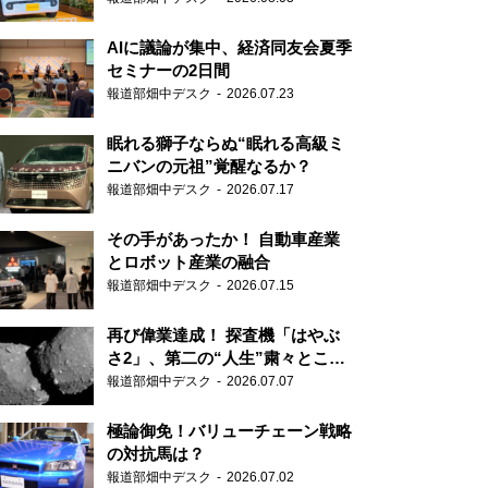
AIに議論が集中、経済同友会夏季
セミナーの2日間
報道部畑中デスク
2026.07.23
眠れる獅子ならぬ“眠れる高級ミ
ニバンの元祖”覚醒なるか？
報道部畑中デスク
2026.07.17
その手があったか！ 自動車産業
とロボット産業の融合
報道部畑中デスク
2026.07.15
再び偉業達成！ 探査機「はやぶ
さ2」、第二の“人生”粛々とこな
す
報道部畑中デスク
2026.07.07
極論御免！バリューチェーン戦略
の対抗馬は？
報道部畑中デスク
2026.07.02