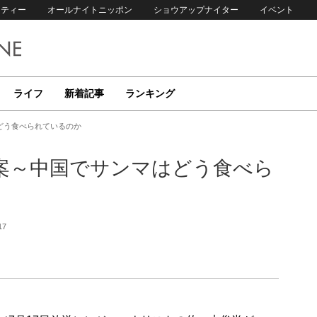
リティー
オールナイトニッポン
ショウアップナイター
イベント
ライフ
新着記事
ランキング
どう食べられているのか
案～中国でサンマはどう食べら
17