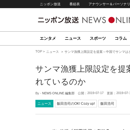
ニッポン放送
番組表
アナウンサー＆パーソナ
エンタメ
ニュース
スポーツ
コラム
TOP
ニュース
サンマ漁獲上限設定を提案～中国でサンマは
サンマ漁獲上限設定を提
れているのか
2019-07-17
2019-07-
By -
NEWS ONLINE 編集部
公開：
更新：
ニュース
飯田浩司のOK! Cozy up!
飯田浩司