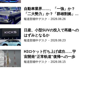
自動車業界……、「一強」か？
「二大勢力」か？「群雄割拠」
か？
報道部畑中デスク
2026.06.26
日産、小型SUVの投入で再建への
はずみとなるか
報道部畑中デスク
2026.06.23
H3ロケット打ち上げ成功……宇
宙開発“正常軌道”復帰への一歩
報道部畑中デスク
2026.06.15