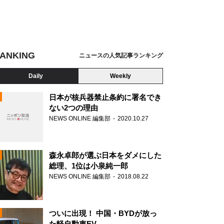
ANKING
ニュースの人気記事ランキング
Daily
Weekly
日本が核兵器禁止条約に署名でき
ない2つの理由
NEWS ONLINE 編集部
2020.10.27
N
森永卓郎が選ぶ日本をダメにした
総理、1位は小泉純一郎
NEWS ONLINE 編集部
2018.08.22
ついに出現！ 中国・BYDが放っ
た軽自動車EV