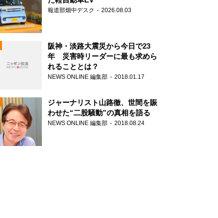
報道部畑中デスク
2026.08.03
阪神・淡路大震災から今日で23
年 災害時リーダーに最も求めら
れることとは？
N
NEWS ONLINE 編集部
2018.01.17
ジャーナリスト山路徹、世間を賑
わせた“二股騒動”の真相を語る
NEWS ONLINE 編集部
2018.08.24
N