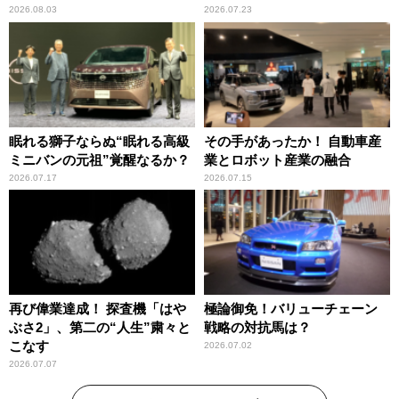
2026.08.03
2026.07.23
眠れる獅子ならぬ“眠れる高級
その手があったか！ 自動車産
ミニバンの元祖”覚醒なるか？
業とロボット産業の融合
2026.07.17
2026.07.15
再び偉業達成！ 探査機「はや
極論御免！バリューチェーン
ぶさ2」、第二の“人生”粛々と
戦略の対抗馬は？
こなす
2026.07.02
2026.07.07