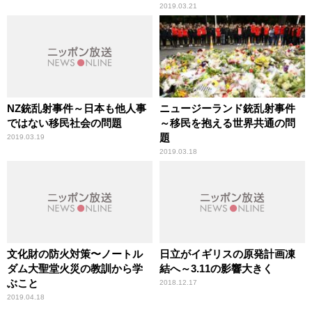
2019.03.21
NZ銃乱射事件～日本も他人事
ニュージーランド銃乱射事件
ではない移民社会の問題
～移民を抱える世界共通の問
題
2019.03.19
2019.03.18
文化財の防火対策〜ノートル
日立がイギリスの原発計画凍
ダム大聖堂火災の教訓から学
結へ～3.11の影響大きく
ぶこと
2018.12.17
2019.04.18