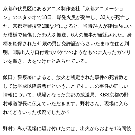
京都市伏見区にあるアニメ制作会社「京都アニメーショ
ン」のスタジオで18日、爆発火災が発生し、33人が死亡し
た。京都府警捜査1課などによると、当時74人が建物内にい
た模様で負傷した35人を搬送、6人の無事が確認された。身
柄を確保された41歳の男は免許証からさいたま市在住と判
明。1階出入り口付近でバケツのようなものに入ったガソリ
ンを撒き、火をつけたとみられている。
飯田）警察署によると、放火と断定された事件の死者数と
しては平成以降最悪だということです。この事件の詳しい
情報について、現場となった京都の放送局、KBS京都の野
村報道部長に伝えていただきます。野村さん、現場に入ら
れてどういった状況でしたか？
野村）私が現場に駆け付けたのは、出火からおよそ1時間後