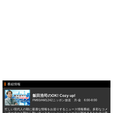
番組情報
飯田浩司のOK! Cozy up!
FM93/AM1242ニッポン放送 月-金 6:00-8:00
忙しい現代人の朝に最適な情報をお送りするニュース情報番組。多彩なコメ