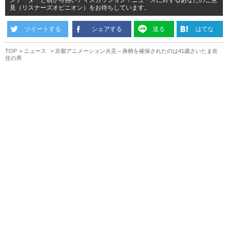
ンテーターと朝から熱いディスカッション！ニュースに対するあなたのご意
見（リスナーズオピニオン）をお待ちしています。
ツイートする
シェアする
送る
はてな
TOP
ニュース
京都アニメーション火災～身柄を確保されたのは41歳さいたま在
住の男