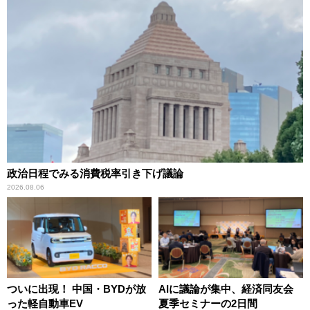
政治日程でみる消費税率引き下げ議論
2026.08.06
ついに出現！ 中国・BYDが放
AIに議論が集中、経済同友会
った軽自動車EV
夏季セミナーの2日間