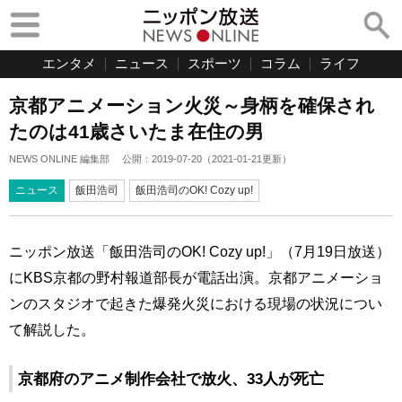
エンタメ
ニュース
スポーツ
コラム
ライフ
京都アニメーション火災～身柄を確保され
たのは41歳さいたま在住の男
NEWS ONLINE 編集部
公開：
2019-07-20
（
2021-01-21
更新）
ニュース
飯田浩司
飯田浩司のOK! Cozy up!
ニッポン放送「飯田浩司のOK! Cozy up!」（7月19日放送）
にKBS京都の野村報道部長が電話出演。京都アニメーショ
ンのスタジオで起きた爆発火災における現場の状況につい
て解説した。
京都府のアニメ制作会社で放火、33人が死亡