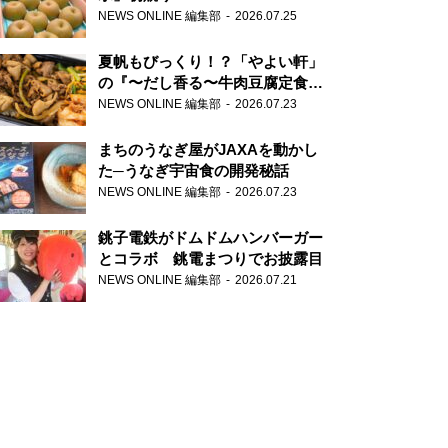
NEWS ONLINE 編集部
2026.07.25
夏帆もびっくり！？「やよい軒」
の『〜だし香る〜牛肉豆腐定食』
が香り高すぎる
NEWS ONLINE 編集部
2026.07.23
まちのうなぎ屋がJAXAを動かし
た─うなぎ宇宙食の開発秘話
NEWS ONLINE 編集部
2026.07.23
銚子電鉄がドムドムハンバーガー
とコラボ 銚電まつりでお披露目
NEWS ONLINE 編集部
2026.07.21