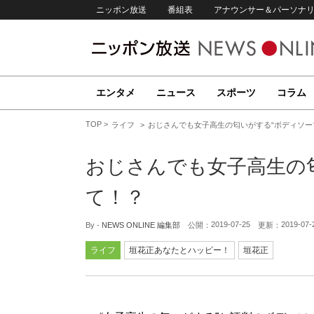
ニッポン放送
番組表
アナウンサー＆パーソナ
エンタメ
ニュース
スポーツ
コラム
TOP
ライフ
おじさんでも女子高生の匂いがする“ボディソー
おじさんでも女子高生の匂
て！？
2019-07-25
2019-07-
By -
NEWS ONLINE 編集部
公開：
更新：
ライフ
垣花正あなたとハッピー！
垣花正