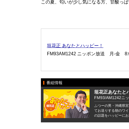
この夏、匂いが少し気になる方、甘酸っぱ
垣花正 あなたとハッピー！
FM93AM1242 ニッポン放送 月-金 8:00
番組情報
垣花正あなたと
FM93/AM1242ニ
ふつーの男・沖縄県宮
てお送りする朝のワイ
の話題をハッピーにお