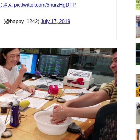
じさん
pic.twitter.com/5nurzHgDFP
happy_1242)
July 17, 2019