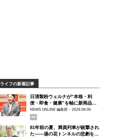
ライフの新着記事
日清製粉ウェルナが“本格・利
便・即食・健康”を軸に新商品を
展開 「マ・マー」「青の洞窟」
NEWS ONLINE 編集部
2026.08.06
ブランドを強化
AD
81年前の夏、満員列車が銃撃され
た――湯の花トンネルの悲劇を語