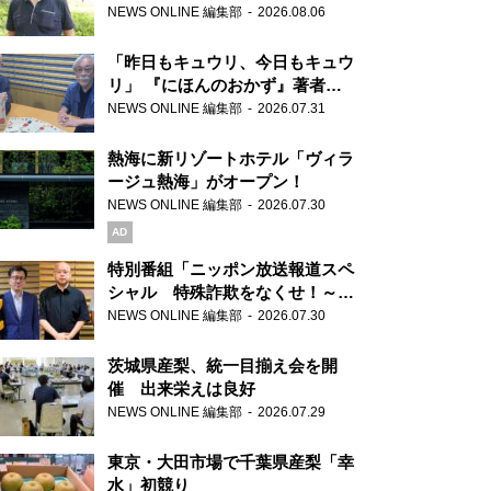
り継ぐ男性
NEWS ONLINE 編集部
2026.08.06
「昨日もキュウリ、今日もキュウ
リ」 『にほんのおかず』著者が
見つけた家庭料理の知恵
NEWS ONLINE 編集部
2026.07.31
熱海に新リゾートホテル「ヴィラ
ージュ熱海」がオープン！
NEWS ONLINE 編集部
2026.07.30
AD
特別番組「ニッポン放送報道スペ
シャル 特殊詐欺をなくせ！～被
害者・加害者・警視庁が語るトク
NEWS ONLINE 編集部
2026.07.30
リュウの実態～」放送
茨城県産梨、統一目揃え会を開
催 出来栄えは良好
NEWS ONLINE 編集部
2026.07.29
東京・大田市場で千葉県産梨「幸
水」初競り