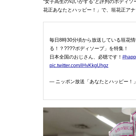
“女子高生の匂いがする”と評判のボディソ
花正あなたとハッピー！」で、垣花正アナ
毎日8時30分頃から放送している垣花
る！？?‍??‍?ボディソープ」を特集！
日本全国のおじさん、必聴です！
#happ
pic.twitter.com/iHvKkgUhgz
— ニッポン放送「あなたとハッピー！」 (@