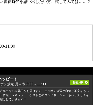
い青春時代を思い出したい方、試してみては……？
-11:30
ハッピー！
ッポン放送 月～木 8:00～11:00
古島出身の垣花正がお届けする、ニッポン放送が自信と不安をもっ
ド番組！レギュラー・ゲストとのコンビネーションもバッチリ！今
届けしていきます！