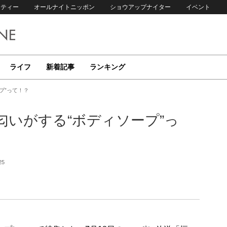
リティー
オールナイトニッポン
ショウアップナイター
イベント
ライフ
新着記事
ランキング
プ”って！？
いがする“ボディソープ”っ
25