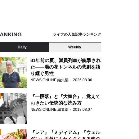
ANKING
ライフの人気記事ランキング
Daily
Weekly
81年前の夏、満員列車が銃撃され
た――湯の花トンネルの悲劇を語
り継ぐ男性
N
NEWS ONLINE 編集部
2026.08.06
AD
『一段落』と『大舞台』、覚えて
おきたい伝統的な読み方
NEWS ONLINE 編集部
2018.08.07
N
『レア』『ミディアム』『ウェル
ダン』以外にもたくさんある肉の