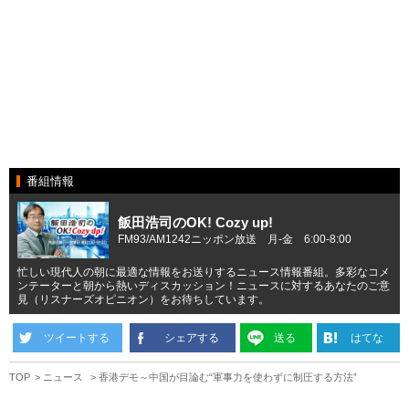
番組情報
飯田浩司のOK! Cozy up!
FM93/AM1242ニッポン放送 月-金 6:00-8:00
忙しい現代人の朝に最適な情報をお送りするニュース情報番組。多彩なコメ
ンテーターと朝から熱いディスカッション！ニュースに対するあなたのご意
見（リスナーズオピニオン）をお待ちしています。
ツイートする
シェアする
送る
はてな
TOP
ニュース
香港デモ～中国が目論む“軍事力を使わずに制圧する方法”