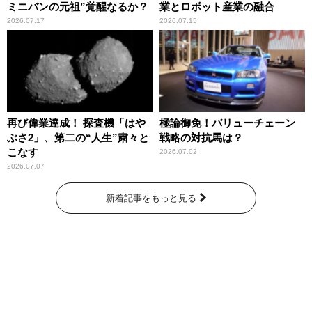
ミニバンの元祖”覚醒なるか？
業とロボット産業の融合
2026.07.17
2026.07.15
再び偉業達成！ 探査機「はや
極論御免！バリューチェーン
ぶさ2」、第二の“人生”粛々と
戦略の対抗馬は？
こなす
2026.07.02
2026.07.07
新着記事をもっと見る