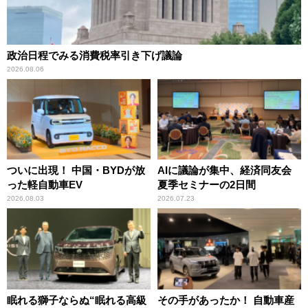
政治日程でみる消費税率引き下げ議論
2026.08.06
ついに出現！ 中国・BYDが放
AIに議論が集中、経済同友会
った軽自動車EV
夏季セミナーの2日間
2026.08.03
2026.07.23
眠れる獅子ならぬ“眠れる高級
その手があったか！ 自動車産