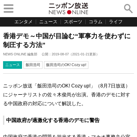
エンタメ
ニュース
スポーツ
コラム
ライフ
香港デモ～中国が目論む“軍事力を使わずに
制圧する方法”
NEWS ONLINE 編集部
公開：
2019-08-07
（
2021-01-21
更新）
ニュース
飯田浩司
飯田浩司のOK! Cozy up!
ニッポン放送「飯田浩司のOK! Cozy up!」（8月7日放送）
にジャーナリストの佐々木俊尚が出演。香港のデモに対す
る中国政府の対応について解説した。
中国政府が過激化する香港のデモに警告
中国政府で香港の問題を担当する香港・マカオ事務弁公室