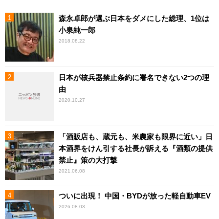
森永卓郎が選ぶ日本をダメにした総理、1位は
小泉純一郎
2018.08.22
日本が核兵器禁止条約に署名できない2つの理
由
2020.10.27
「酒販店も、蔵元も、米農家も限界に近い」日
本酒界をけん引する社長が訴える『酒類の提供
禁止』策の大打撃
2021.06.08
ついに出現！ 中国・BYDが放った軽自動車EV
2026.08.03