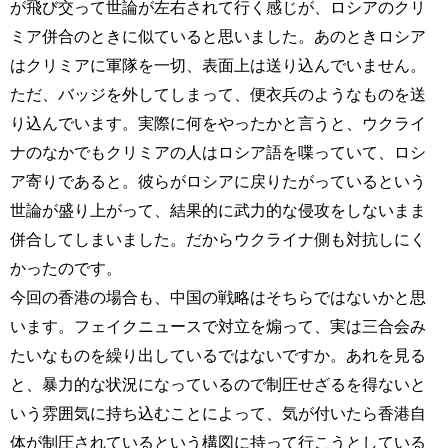
が飛び交って世論が左右されて行く感じが、ロシアのクリ
ミア併合のときに似ていると思いました。あのときロシア
はクリミアに軍隊を一切、表面上は送り込んでいません。
ただ、バッジを外してしまって、便衣兵のようなものを送
り込んでいます。実際に何をやったかと言うと、ウクライ
ナのなかでもクリミアの人はロシア語を喋っていて、ロシ
ア寄りであると。彼らがロシアに戻りたがっているという
世論が盛り上がって、結果的に武力的な侵攻をしないまま
併合してしまいました。だからウクライナ側も対抗しにく
かったのです。
今回の香港の場合も、中国の戦略はそちらではないかと思
います。フェイクニュースで対立を煽って、実は三合会み
たいなものを繰り出しているではないですか。あれを見る
と、暴力的な状況になっているので制圧せざるを得ないと
いう雰囲気に持ち込むことによって、気が付いたら香港自
体が制圧されているという構図に持って行こうとしている