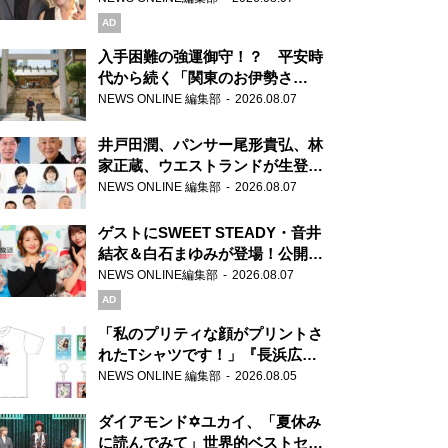
AD
入手困難の強運御守！？ 平安時
代から続く「関東のお伊勢さ
ま」、芝大神宮にてランパンプス
NEWS ONLINE 編集部
2026.08.07
が合格祈願！
井戸田潤、パンサー尾形貴弘、林
家正蔵、ウエストランドが生登
場！『ラジオビバリー昼ズ』
NEWS ONLINE 編集部
2026.08.07
ゲストにSWEET STEADY・音井
結衣＆白石まゆみが登場！公開収
録で素顔全開！
NEWS ONLINE編集部
2026.08.07
AD
「私のプリティな顔がプリントさ
れたTシャツです！」『長浜広奈
天下無双』初の番組グッズ発売
NEWS ONLINE 編集部
2026.08.05
ダイアモンド✡ユカイ、「夏休み
に読んでみて」世界的ベストセラ