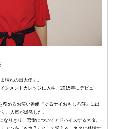
優
やま晴れの国大使」。
テインメントカレッジに入学。2015年にデビュ
司会を務めるお笑い番組『ぐるナイおもしろ荘』に出
なり、人気が爆発した。
ンになりきり、恋愛についてアドバイスするネタ。
アンを「with B」として迎える。ネタに登場す