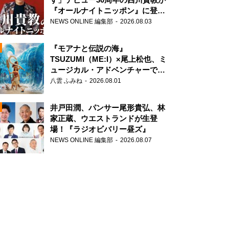
『オールナイトニッポン』に登
場！
NEWS ONLINE 編集部
2026.08.03
『モアナと伝説の海』
TSUZUMI（ME:I）×尾上松也、ミ
ュージカル・アドベンチャーで美
声を響かせる
八雲 ふみね
2026.08.01
N
井戸田潤、パンサー尾形貴弘、林
家正蔵、ウエストランドが生登
場！『ラジオビバリー昼ズ』
NEWS ONLINE 編集部
2026.08.07
N