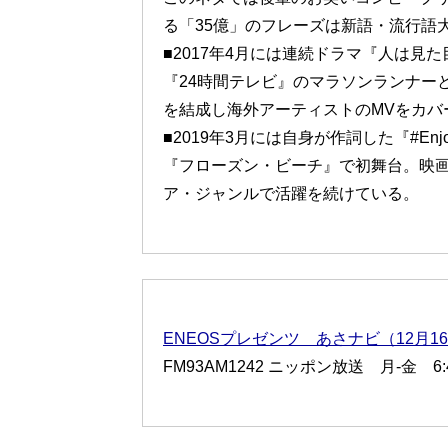
る「35億」のフレーズは新語・流行語
■2017年4月には連続ドラマ『人は見
『24時間テレビ』のマラソンランナーとし
を結成し海外アーティストのMVをカバ
■2019年3月には自身が作詞した『#Enjo
『フローズン・ビーチ』で初舞台。映
ア・ジャンルで活躍を続けている。
ENEOSプレゼンツ あさナビ（12月1
FM93AM1242 ニッポン放送 月-金 6:43