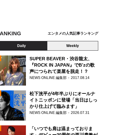
ANKING
エンタメの人気記事ランキング
Daily
Weekly
SUPER BEAVER・渋谷龍太、
『ROCK IN JAPAN』でB’zの歌
声につられて楽屋を脱走！？
N
NEWS ONLINE 編集部
2017.08.14
松下洸平が4年半ぶりにオールナ
イトニッポンに登場「当日はしっ
かり仕上げて臨みます」
NEWS ONLINE 編集部
2026.07.31
「いつでも肩は温まっておりま
す」デビュー30周年の西川貴教が