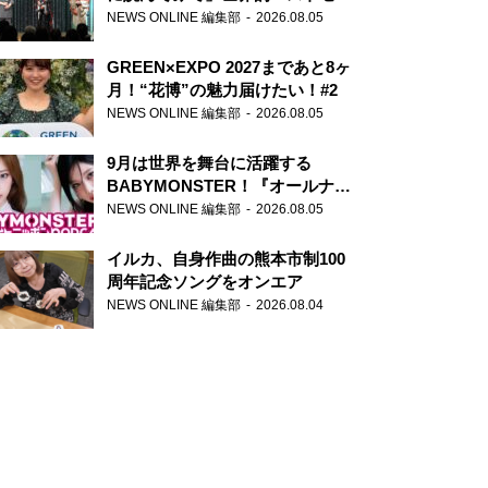
ー『アナスタシア』を紹介
NEWS ONLINE 編集部
2026.08.05
GREEN×EXPO 2027まであと8ヶ
月！“花博”の魅力届けたい！#2
NEWS ONLINE 編集部
2026.08.05
9月は世界を舞台に活躍する
BABYMONSTER！『オールナイ
トニッポンPODCAST』月替わり
NEWS ONLINE 編集部
2026.08.05
パーソナリティ
イルカ、自身作曲の熊本市制100
周年記念ソングをオンエア
NEWS ONLINE 編集部
2026.08.04