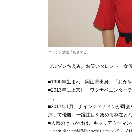
ニッポン放送「あさナビ」
ブルゾンちえみ／お笑いタレント・女
■1990年生まれ。岡山県出身。「おか
■2013年に上京し、ワタナベエンター
ー。
■2017年1月、ナインティナインが
演して優勝。一躍注目を集める存在と
■人気のきっかけは、キャリアウーマ
このネタでは後輩のお笑いコンビ・ブリリ