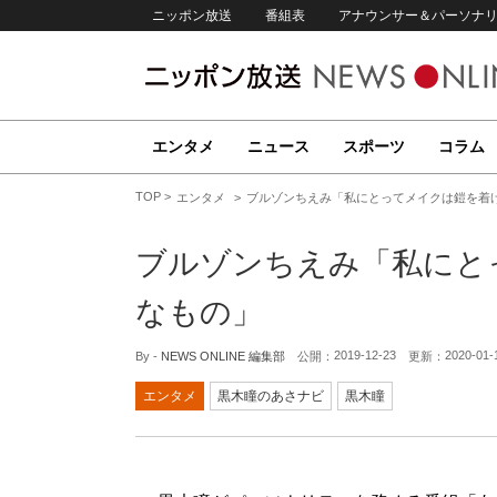
ニッポン放送
番組表
アナウンサー＆パーソナ
エンタメ
ニュース
スポーツ
コラム
TOP
エンタメ
ブルゾンちえみ「私にとってメイクは鎧を着
ブルゾンちえみ「私にと
なもの」
2019-12-23
2020-01-
By -
NEWS ONLINE 編集部
公開：
更新：
エンタメ
黒木瞳のあさナビ
黒木瞳