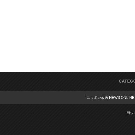
CATEG
「ニッポン放送 NEWS ONLIN
当ウ