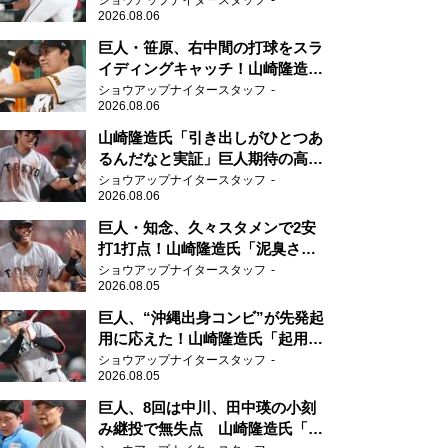
ショウアップナイタースタッフ
2026.08.06
て」
巨人・笹原、右中間の打球をスラ
イディングキャッチ！山崎隆造氏
「一歩でも遅れたら…」
ショウアップナイタースタッフ
2026.08.06
山崎隆造氏「引き出しがひとつあ
るんだなと実証」巨人期待の高卒
2年目が技あり安打
ショウアップナイタースタッフ
2026.08.06
巨人・知念、久々スタメンで2安
打1打点！山崎隆造氏「泥臭さを
感じる」、「ジャイアンツには少
ショウアップナイタースタッフ
2026.08.05
ないタイプ」
巨人、“沖縄出身コンビ”が先発起
用に応えた！山崎隆造氏「起用が
当たった」
ショウアップナイタースタッフ
2026.08.05
巨人、8回は中川、田中瑛の小刻
み継投で無失点 山崎隆造氏「確