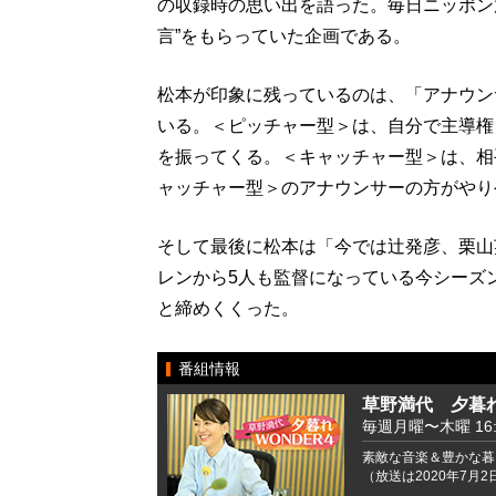
の収録時の思い出を語った。毎日ニッポン
言”をもらっていた企画である。
松本が印象に残っているのは、「アナウン
いる。＜ピッチャー型＞は、自分で主導権
を振ってくる。＜キャッチャー型＞は、相
ャッチャー型＞のアナウンサーの方がやり
そして最後に松本は「今では辻発彦、栗山
レンから5人も監督になっている今シーズ
と締めくくった。
番組情報
草野満代 夕暮れ
毎週月曜〜木曜 16:00
素敵な音楽＆豊かな暮
（放送は2020年7月