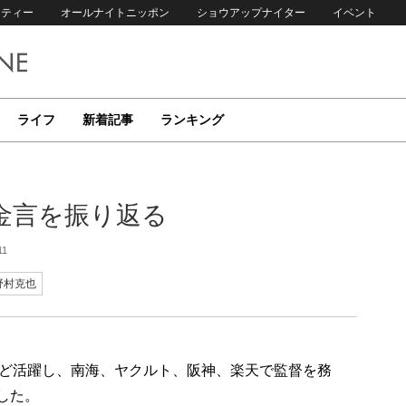
リティー
オールナイトニッポン
ショウアップナイター
イベント
ライフ
新着記事
ランキング
金言を振り返る
11
野村克也
ど活躍し、南海、ヤクルト、阪神、楽天で監督を務
した。