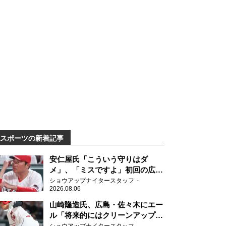
スポーツの新着記事
安仁屋氏「こういう守りはダ
メ」、「ミスですよ」初回の広島
の守備に苦言
ショウアップナイタースタッフ
2026.08.06
山崎隆造氏、広島・佐々木にエー
ル「将来的にはクリーンアップを
任せられるくらいまでは成長し