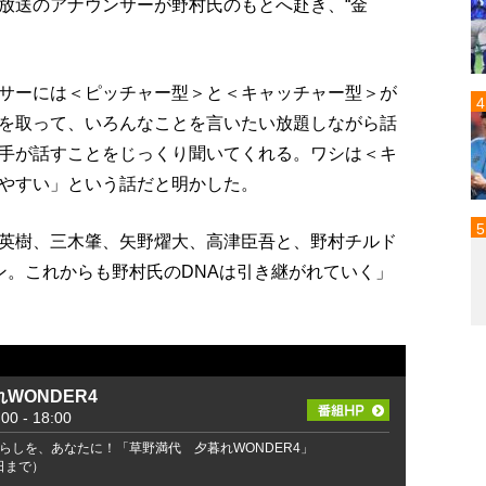
放送のアナウンサーが野村氏のもとへ赴き、“金
サーには＜ピッチャー型＞と＜キャッチャー型＞が
を取って、いろんなことを言いたい放題しながら話
手が話すことをじっくり聞いてくれる。ワシは＜キ
やすい」という話だと明かした。
英樹、三木肇、矢野燿大、高津臣吾と、野村チルド
ン。これからも野村氏のDNAは引き継がれていく」
WONDER4
 - 18:00
らしを、あなたに！「草野満代 夕暮れWONDER4」
2日まで）