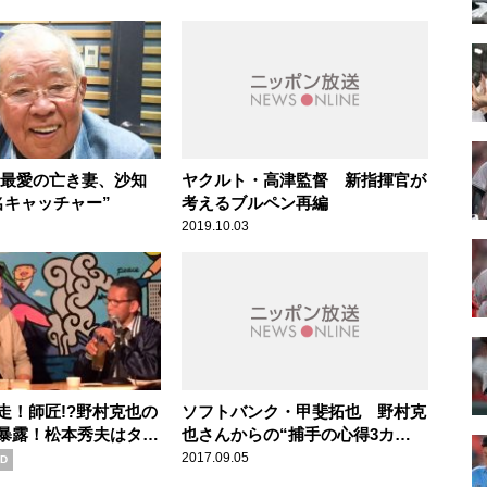
最愛の亡き妻、沙知
ヤクルト・高津監督 新指揮官が
名キャッチャー”
考えるブルペン再編
2019.10.03
走！師匠!?野村克也の
ソフトバンク・甲斐拓也 野村克
暴露！松本秀夫はタジ
也さんからの“捕手の心得3カ
条”とは？
2017.09.05
D