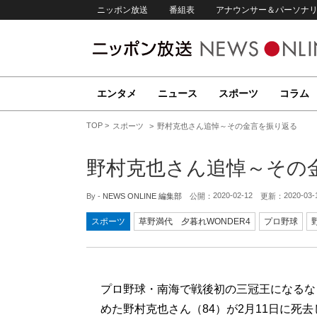
ニッポン放送
番組表
アナウンサー＆パーソナ
エンタメ
ニュース
スポーツ
コラム
TOP
スポーツ
野村克也さん追悼～その金言を振り返る
野村克也さん追悼～その
2020-02-12
2020-03-
By -
NEWS ONLINE 編集部
公開：
更新：
スポーツ
草野満代 夕暮れWONDER4
プロ野球
プロ野球・南海で戦後初の三冠王になるな
めた野村克也さん（84）が2月11日に死去