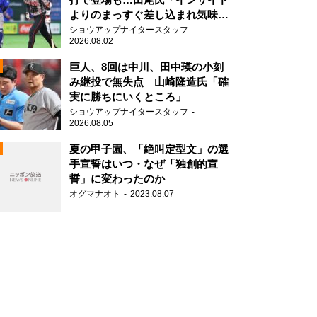
よりのまっすぐ差し込まれ気味で
したね」
ショウアップナイタースタッフ
2026.08.02
2
巨人、8回は中川、田中瑛の小刻
み継投で無失点 山崎隆造氏「確
実に勝ちにいくところ」
ショウアップナイタースタッフ
2026.08.05
2
夏の甲子園、「絶叫定型文」の選
手宣誓はいつ・なぜ「独創的宣
誓」に変わったのか
2
オグマナオト
2023.08.07