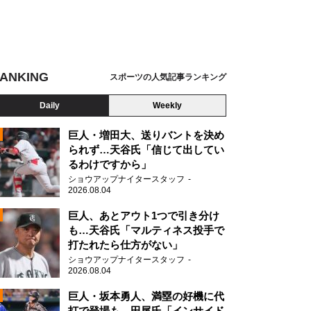
ANKING
スポーツの人気記事ランキング
Daily
Weekly
巨人・増田大、送りバントを決め
られず…天谷氏「信じて出してい
るわけですから」
ショウアップナイタースタッフ
2026.08.04
2
巨人、あとアウト1つで引き分け
も…天谷氏「マルティネス投手で
打たれたら仕方がない」
2
ショウアップナイタースタッフ
2026.08.04
巨人・坂本勇人、満塁の好機に代
打で登場も…田尾氏「インサイド