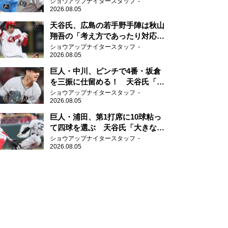
実に勝ちにいくところ」
ショウアップナイタースタッフ
2026.08.05
天谷氏、広島の若手野手陣は秋山
翔吾の「考え方であったり対応力
を勉強して」
ショウアップナイタースタッフ
2026.08.05
巨人・中川、ピンチで4番・坂倉
を三振に仕留める！ 天谷氏「投
げミスなく追い込んだ。そこに尽
ショウアップナイタースタッフ
2026.08.05
きる」
巨人・浦田、第1打席に10球粘っ
て四球を選ぶ 天谷氏「大きなダ
メージを与えることができた四
ショウアップナイタースタッフ
2026.08.05
球」