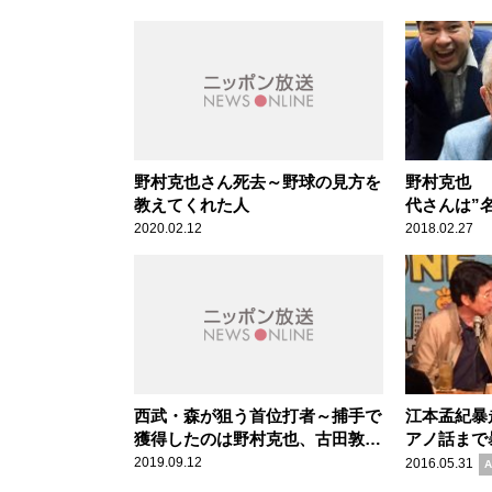
野村克也さん死去～野球の見方を
野村克也 
教えてくれた人
代さんは”
2020.02.12
2018.02.27
西武・森が狙う首位打者～捕手で
江本孟紀暴
獲得したのは野村克也、古田敦
アノ話まで
也、もう1人は？
タジ！
2019.09.12
2016.05.31
A