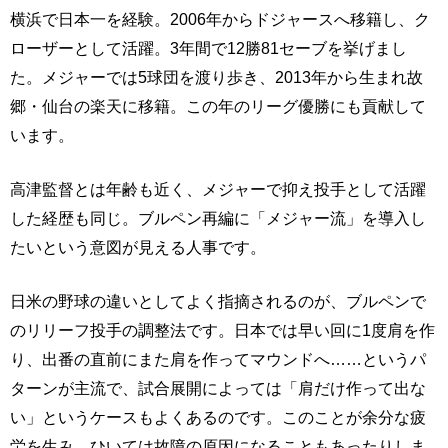
横浜で日本一を経験。2006年からドジャースへ移籍し、ク
ローザーとして活躍。3年間で12勝81セーブを挙げまし
た。メジャーでは5球団を渡り歩き、2013年から生まれ故
郷・仙台の楽天に移籍。この年のリーグ優勝にも貢献して
います。
高津監督とは年齢も近く、メジャーで抑え投手として活躍
した経歴も同じ。ブルペン再編に「メジャー流」を導入し
たいという意図が見える人事です。
日米の野球の違いとしてよく指摘されるのが、ブルペンで
のリリーフ投手の調整法です。日本では早い回に1度肩を作
り、出番の直前にまた肩を作ってマウンドへ……というパ
ターンが主流で、試合展開によっては「肩だけ作って出な
い」というケースもよくあるのです。このことが余分な疲
労を生み、ひいては故障の原因になることもあったりしま