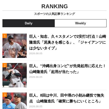
RANKING
スポーツの人気記事ランキング
Daily
Weekly
巨人・知念、久々スタメンで2安打1打点！山崎
隆造氏「泥臭さを感じる」、「ジャイアンツに
は少ないタイプ」
2026.08.05
巨人、“沖縄出身コンビ”が先発起用に応えた！
山崎隆造氏「起用が当たった」
2026.08.05
巨人、8回は中川、田中瑛の小刻み継投で無失
点 山崎隆造氏「確実に勝ちにいくところ」
2026.08.05