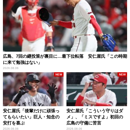
広島、7回の継投策が裏目に…最下位転落 安仁屋氏「この時期
に来て勉強はない」
2026.08.06
NEW
NEW
安仁屋氏「後輩だけに頑張っ
安仁屋氏「こういう守りはダ
てもらいたい」巨人・知念の
メ」、「ミスですよ」初回の
安打を喜ぶ
広島の守備に苦言
2026.08.06
2026.08.06