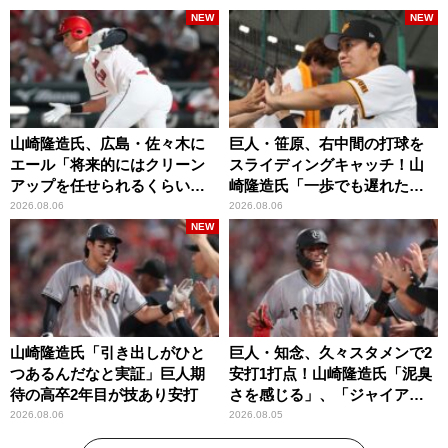
NEW
NEW
山崎隆造氏、広島・佐々木に
巨人・笹原、右中間の打球を
エール「将来的にはクリーン
スライディングキャッチ！山
アップを任せられるくらいま
崎隆造氏「一歩でも遅れた
では成長して」
ら…」
2026.08.06
2026.08.06
NEW
山崎隆造氏「引き出しがひと
巨人・知念、久々スタメンで2
つあるんだなと実証」巨人期
安打1打点！山崎隆造氏「泥臭
待の高卒2年目が技あり安打
さを感じる」、「ジャイアン
ツには少ないタイプ」
2026.08.06
2026.08.05