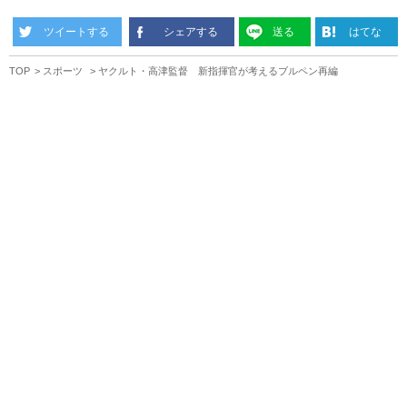
ツイートする
シェアする
送る
はてな
TOP
スポーツ
ヤクルト・高津監督 新指揮官が考えるブルペン再編