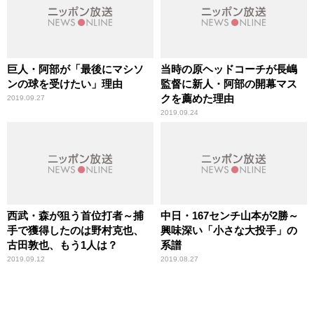
巨人・阿部が「最後にマシソ
当時の原ヘッドコーチが長嶋
ンの球を受けたい」理由
監督に新人・阿部の開幕マス
クを薦めた理由
2019.09.27
2019.09.24
西武・森が狙う首位打者～捕
中日・167センチ山本が2勝～
手で獲得したのは野村克也、
興味深い「小さな大投手」の
古田敦也、もう1人は？
系譜
2019.09.12
2019.08.27