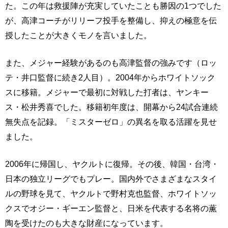
た。この年は救援陣が充実していたことも勝因の1つでした
が、高津コーチがリリーフ投手を整備し、抑えの極意を伝
授したことが大きくモノを言いました。
また、メジャー経験があるのも高津監督の強みです（ロッ
テ・井口監督に続き2人目）。2004年からホワイトソック
スに移籍。メジャーで最初に対戦した打者は、ヤンキー
ス・松井秀喜でした。移籍初年度は、開幕から24試合連続
無失点を記録。「ミスターゼロ」の異名を取る活躍を見せ
ました。
2006年に帰国し、ヤクルトに復帰。その後、韓国・台湾・
日本の独立リーグでもプレー。国内外でさまざまなスタイ
ルの野球を見て、ヤクルトで野村克也監督、ホワイトソッ
クスでオジー・ギーエン監督と、日米を代表する名将の薫
陶を受けたのも大きな財産になっています。