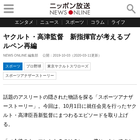
エンタメ
ニュース
スポーツ
コラム
ライフ
ヤクルト・高津監督 新指揮官が考えるブ
ルペン再編
NEWS ONLINE 編集部
公開：
2019-10-03
（
2020-03-11
更新）
スポーツ
プロ野球
東京ヤクルトスワローズ
スポーツアナザーストーリー
話題のアスリートの隠された物語を探る「スポーツアナザ
ーストーリー」。今回は、10月1日に就任会見を行ったヤク
ルト・高津臣吾新監督にまつわるエピソードを取り上げ
る。