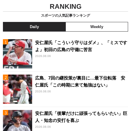
RANKING
スポーツの人気記事ランキング
Daily
Weekly
安仁屋氏「こういう守りはダメ」、「ミスです
よ」初回の広島の守備に苦言
2026.08.06
広島、7回の継投策が裏目に…最下位転落 安
仁屋氏「この時期に来て勉強はない」
2026.08.06
安仁屋氏「後輩だけに頑張ってもらいたい」巨
人・知念の安打を喜ぶ
2026.08.06