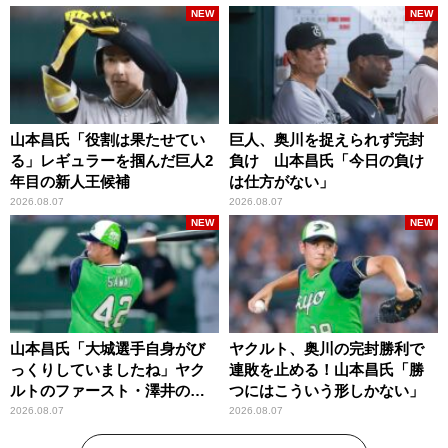
NEW
NEW
山本昌氏「役割は果たせてい
巨人、奥川を捉えられず完封
る」レギュラーを掴んだ巨人2
負け 山本昌氏「今日の負け
年目の新人王候補
は仕方がない」
2026.08.07
2026.08.07
NEW
NEW
山本昌氏「大城選手自身がび
ヤクルト、奥川の完封勝利で
っくりしていましたね」ヤク
連敗を止める！山本昌氏「勝
ルトのファースト・澤井の判
つにはこういう形しかない」
断を評価
2026.08.07
2026.08.07