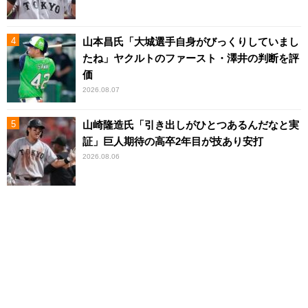
山本昌氏「大城選手自身がびっくりしていまし
たね」ヤクルトのファースト・澤井の判断を評
価
2026.08.07
山崎隆造氏「引き出しがひとつあるんだなと実
証」巨人期待の高卒2年目が技あり安打
2026.08.06