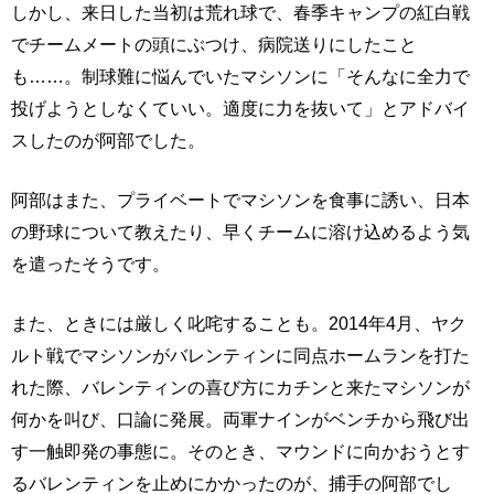
しかし、来日した当初は荒れ球で、春季キャンプの紅白戦
でチームメートの頭にぶつけ、病院送りにしたこと
も……。制球難に悩んでいたマシソンに「そんなに全力で
投げようとしなくていい。適度に力を抜いて」とアドバイ
スしたのが阿部でした。
阿部はまた、プライベートでマシソンを食事に誘い、日本
の野球について教えたり、早くチームに溶け込めるよう気
を遣ったそうです。
また、ときには厳しく叱咤することも。2014年4月、ヤク
ルト戦でマシソンがバレンティンに同点ホームランを打た
れた際、バレンティンの喜び方にカチンと来たマシソンが
何かを叫び、口論に発展。両軍ナインがベンチから飛び出
す一触即発の事態に。そのとき、マウンドに向かおうとす
るバレンティンを止めにかかったのが、捕手の阿部でし