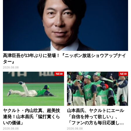
髙津臣吾が13年ぶりに登場！『ニッポン放送ショウアップナイ
ター』
2026.08.08
NEW
NEW
ヤクルト・内山壮真、超美技
山本昌氏、ヤクルトにエール
連発！山本昌氏「猛打賞くら
「自信を持って欲しい」、
いの価値」
「ファンの方も毎日応援して
くれています」
2026.08.08
2026.08.08