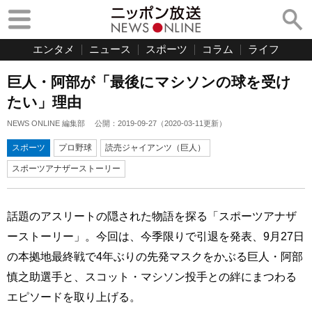
エンタメ
ニュース
スポーツ
コラム
ライフ
巨人・阿部が「最後にマシソンの球を受け
たい」理由
NEWS ONLINE 編集部
公開：
2019-09-27
（
2020-03-11
更新）
スポーツ
プロ野球
読売ジャイアンツ（巨人）
スポーツアナザーストーリー
話題のアスリートの隠された物語を探る「スポーツアナザ
ーストーリー」。今回は、今季限りで引退を発表、9月27日
の本拠地最終戦で4年ぶりの先発マスクをかぶる巨人・阿部
慎之助選手と、スコット・マシソン投手との絆にまつわる
エピソードを取り上げる。