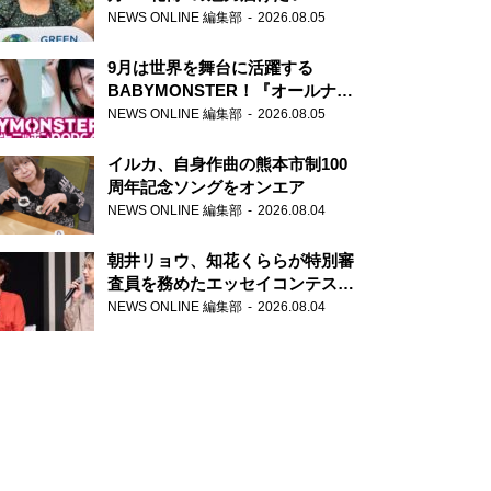
NEWS ONLINE 編集部
2026.08.05
9月は世界を舞台に活躍する
BABYMONSTER！『オールナイ
トニッポンPODCAST』月替わり
NEWS ONLINE 編集部
2026.08.05
パーソナリティ
イルカ、自身作曲の熊本市制100
周年記念ソングをオンエア
NEWS ONLINE 編集部
2026.08.04
朝井リョウ、知花くららが特別審
査員を務めたエッセイコンテスト
の特別番組「#いまあなたに伝え
NEWS ONLINE 編集部
2026.08.04
たいこと」