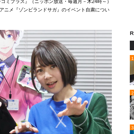
ューコミプラス』（ニッポン放送・毎週月－木24時～）
アニメ『ゾンビランドサガ』のイベント自粛につい
R