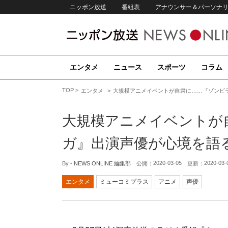
ニッポン放送
番組表
アナウンサー＆パーソナ
エンタメ
ニュース
スポーツ
コラム
TOP
エンタメ
大規模アニメイベントが自粛に……『ゾンビ
大規模アニメイベントが
ガ』出演声優が心境を語
2020-03-05
2020-03-
By -
NEWS ONLINE 編集部
公開：
更新：
エンタメ
ミューコミプラス
アニメ
声優