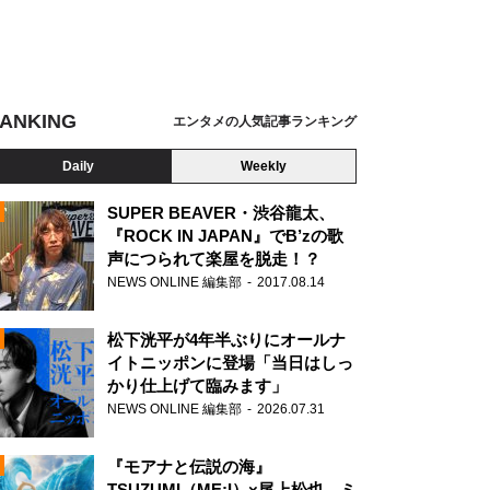
ANKING
エンタメの人気記事ランキング
Daily
Weekly
SUPER BEAVER・渋谷龍太、
『ROCK IN JAPAN』でB’zの歌
声につられて楽屋を脱走！？
N
NEWS ONLINE 編集部
2017.08.14
松下洸平が4年半ぶりにオールナ
イトニッポンに登場「当日はしっ
かり仕上げて臨みます」
NEWS ONLINE 編集部
2026.07.31
『モアナと伝説の海』
TSUZUMI（ME:I）×尾上松也、ミ