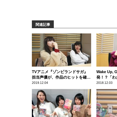
関連記事
TVアニメ『ゾンビランドサガ』
Wake Up,
担当声優が、作品のヒットを確信
発！？「わ
したタイミング
なったんじ
2019.12.04
2018.12.03