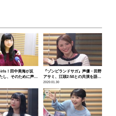
 Girls！田中美海が反
『ゾンビランドサガ』声優・田野
たし、そのために声優
アサミ、江頭2:50との共演を語る
ゃない！」
「神様かと思いました」
2020.01.30