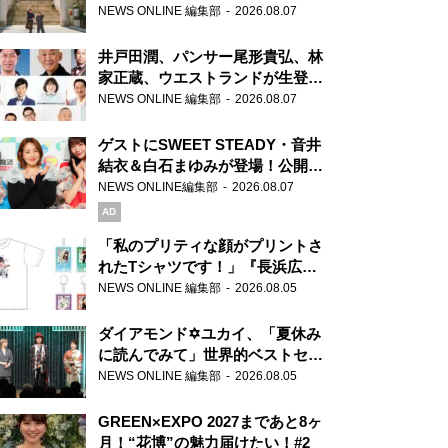
ま」、芝大神宮にてランパンプス
NEWS ONLINE 編集部
2026.08.07
が合格祈願！
井戸田潤、パンサー尾形貴弘、林
家正蔵、ウエストランドが生登
場！『ラジオビバリー昼ズ』
NEWS ONLINE 編集部
2026.08.07
ゲストにSWEET STEADY・音井
結衣＆白石まゆみが登場！公開収
録で素顔全開！
NEWS ONLINE編集部
2026.08.07
AD
「私のプリティな顔がプリントさ
れたTシャツです！」『長浜広奈
天下無双』初の番組グッズ発売
NEWS ONLINE 編集部
2026.08.05
ダイアモンド✡ユカイ、「夏休み
に読んでみて」世界的ベストセラ
ー『アナスタシア』を紹介
NEWS ONLINE 編集部
2026.08.05
GREEN×EXPO 2027まであと8ヶ
月！“花博”の魅力届けたい！#2