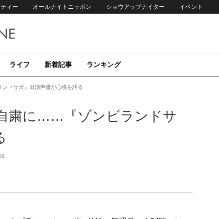
リティー
オールナイトニッポン
ショウアップナイター
イベント
ライフ
新着記事
ランキング
ランドサガ』出演声優が心境を語る
自粛に……『ゾンビランドサ
る
05