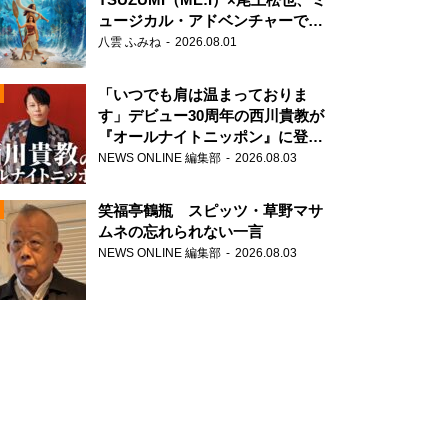
ュージカル・アドベンチャーで美
声を響かせる
八雲 ふみね
2026.08.01
「いつでも肩は温まっておりま
す」デビュー30周年の西川貴教が
『オールナイトニッポン』に登
場！
NEWS ONLINE 編集部
2026.08.03
N
笑福亭鶴瓶 スピッツ・草野マサ
ムネの忘れられない一言
NEWS ONLINE 編集部
2026.08.03
N