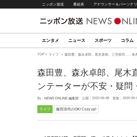
ニッポン放送
番組表
アナウンサー＆パーソナ
エンタメ
ニュース
スポーツ
コラム
TOP
ライフ
森田豊、森永卓郎、尾木直樹、三宅裕司……各
森田豊、森永卓郎、尾木
ンテーターが不安・疑問
2020-06-08
2020-06-
By -
NEWS ONLINE 編集部
公開：
更新：
ライフ
飯田浩司のOK! Cozy up!