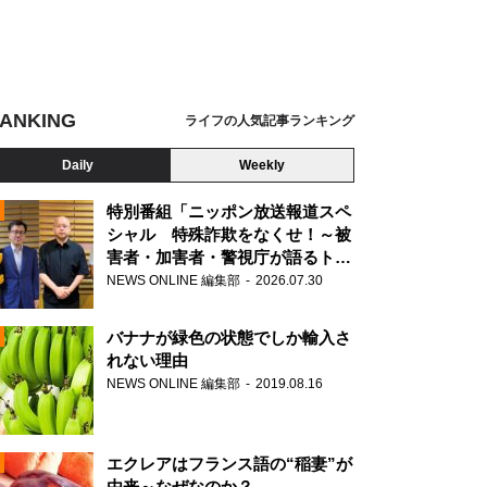
ANKING
ライフの人気記事ランキング
Daily
Weekly
特別番組「ニッポン放送報道スペ
シャル 特殊詐欺をなくせ！～被
害者・加害者・警視庁が語るトク
N
リュウの実態～」放送
NEWS ONLINE 編集部
2026.07.30
AD
バナナが緑色の状態でしか輸入さ
れない理由
NEWS ONLINE 編集部
2019.08.16
N
エクレアはフランス語の“稲妻”が
由来～なぜなのか？