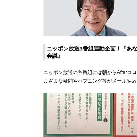
ニッポン放送3番組連動企画！『あな
会議』
ニッポン放送の各番組には朝からAfterコ
まざまな疑問やハプニング等がメールやtwit