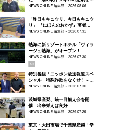
り継ぐ男性
NEWS ONLINE 編集部
2026.08.06
「昨日もキュウリ、今日もキュウ
リ」 『にほんのおかず』著者が
見つけた家庭料理の知恵
NEWS ONLINE 編集部
2026.07.31
熱海に新リゾートホテル「ヴィラ
ージュ熱海」がオープン！
NEWS ONLINE 編集部
2026.07.30
AD
特別番組「ニッポン放送報道スペ
シャル 特殊詐欺をなくせ！～被
害者・加害者・警視庁が語るトク
NEWS ONLINE 編集部
2026.07.30
リュウの実態～」放送
茨城県産梨、統一目揃え会を開
催 出来栄えは良好
NEWS ONLINE 編集部
2026.07.29
東京・大田市場で千葉県産梨「幸