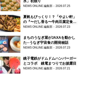
水」初競り
NEWS ONLINE 編集部
2026.07.25
夏帆もびっくり！？「やよい軒」
の『〜だし香る〜牛肉豆腐定食』
が香り高すぎる
NEWS ONLINE 編集部
2026.07.23
まちのうなぎ屋がJAXAを動かし
た─うなぎ宇宙食の開発秘話
NEWS ONLINE 編集部
2026.07.23
銚子電鉄がドムドムハンバーガー
とコラボ 銚電まつりでお披露目
NEWS ONLINE 編集部
2026.07.21