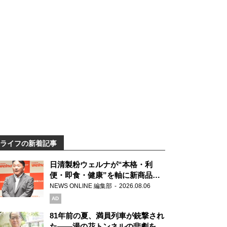
ライフの新着記事
日清製粉ウェルナが“本格・利
便・即食・健康”を軸に新商品を
展開 「マ・マー」「青の洞窟」
NEWS ONLINE 編集部
2026.08.06
ブランドを強化
AD
81年前の夏、満員列車が銃撃され
た――湯の花トンネルの悲劇を語