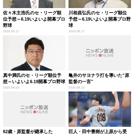
佐々木主浩氏のセ・リーグ順
川相昌弘氏のセ・リーグ順位
位予想～6.19いよいよ開幕プロ
予想～6.19いよいよ開幕プロ野
野球
球
2020.06.17
2020.06.17
真中満氏のセ・リーグ順位予
亀井のサヨナラ打を導いた“原
想～いよいよ6.19開幕プロ野球
監督の一言”
2020.06.03
2020.08.14
62歳・原監督が継承した
巨人・田中豊樹が上原から受