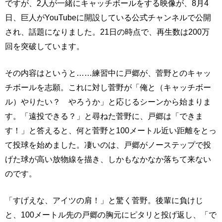
ですが、2人が一緒にキャッチボールをする映像が、8月4
日、巨人がYouTubeに開設している公式チャンネルで公開
され、話題になりました。21日の時点で、再生数は200万
回を突破しています。
その内容はというと……練習中に戸郷が、菅野とのキャッ
チボールを志願。これに対し菅野が「俺と（キャッチボー
ル）やりたい？ やろうか」と応じるシーンから始まりま
す。「遠投できる？」と尋ねた菅野に、戸郷は「できま
す！」と答えると、何と菅野と100メートル近い距離をとっ
て投球を始めました。凄いのは、戸郷がノーステップで投
げた球が高い放物線を描き、しかもなかなか落ちて来ない
のです。
「すげえな、アイツの肩！」と驚く菅野。後輩に負けじ
と、100メートル先の戸郷の胸元にピタリと投げ返し、「で