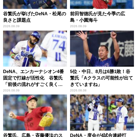
谷繁氏が挙げたDeNA・松尾の
前田智徳氏が見た今季の広
良さと課題点
島・小園海斗
2026.08.09
2026.08.09
DeNA、エンカーナシオン4番
5位・中日、8月は6勝1敗！谷
固定で打線が活性化 谷繁氏
繁氏「Aクラスの可能性が出て
「前後の流れがすごく良くな
きていますね」
りましたね」
2026.08.09
2026.08.08
谷繁氏、広島・斉藤優汰のス
DeNA・度会が4試合連続打