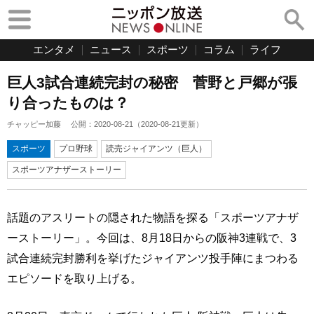
エンタメ
ニュース
スポーツ
コラム
ライフ
巨人3試合連続完封の秘密 菅野と戸郷が張
り合ったものは？
チャッピー加藤
公開：
2020-08-21
（
2020-08-21
更新）
スポーツ
プロ野球
読売ジャイアンツ（巨人）
スポーツアナザーストーリー
話題のアスリートの隠された物語を探る「スポーツアナザ
ーストーリー」。今回は、8月18日からの阪神3連戦で、3
試合連続完封勝利を挙げたジャイアンツ投手陣にまつわる
エピソードを取り上げる。