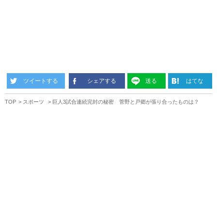
ツイートする
シェアする
送る
はてな
TOP
スポーツ
巨人3試合連続完封の秘密 菅野と戸郷が張り合ったものは？