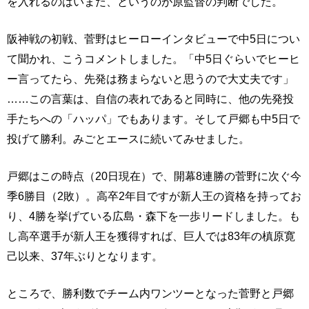
を入れるのはいまだ、というのが原監督の判断でした。
阪神戦の初戦、菅野はヒーローインタビューで中5日につい
て聞かれ、こうコメントしました。「中5日ぐらいでヒーヒ
ー言ってたら、先発は務まらないと思うので大丈夫です」
……この言葉は、自信の表れであると同時に、他の先発投
手たちへの「ハッパ」でもあります。そして戸郷も中5日で
投げて勝利。みごとエースに続いてみせました。
戸郷はこの時点（20日現在）で、開幕8連勝の菅野に次ぐ今
季6勝目（2敗）。高卒2年目ですが新人王の資格を持ってお
り、4勝を挙げている広島・森下を一歩リードしました。も
し高卒選手が新人王を獲得すれば、巨人では83年の槙原寛
己以来、37年ぶりとなります。
ところで、勝利数でチーム内ワンツーとなった菅野と戸郷