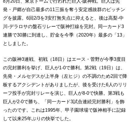
8月20日、東京ドームで行われた巨人-阪神戦。巨人は先
発・戸郷が自己最多の11三振を奪う安定感抜群のピッチン
グを披露。6回2/3を3安打無失点に抑えると、後は高梨-中
川-デラロサの盤石リレーで阪神打線を完封。同一カード3
連勝で30勝に到達し、貯金を今季（2020年）最多の「13」
としました。
この阪神3連戦、初戦（18日）はエース・菅野が今季3度目
の完封勝利を挙げ、巨人が1-0で勝利。第2戦（19日）は、
先発・メルセデスが上半身（左ヒジ）の不調のため2回で降
板するアクシデントがありましたが、後を受けた6人のリリ
ーフ投手が完封リレーを演じ、巨人が8-0で快勝。第3戦も
巨人が2-0で勝ち、「同一カード3試合連続完封勝利」を飾
ったのです。これは1995年、甲子園球場で阪神相手に記録
して以来25年ぶりの快挙でした。