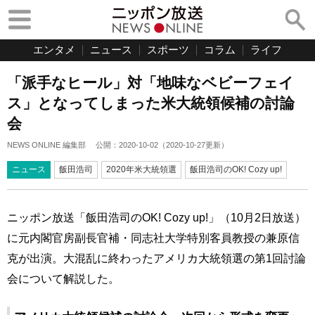
エンタメ
ニュース
スポーツ
コラム
ライフ
「派手なヒール」対「地味なベビーフェイ
ス」となってしまった米大統領候補の討論
会
NEWS ONLINE 編集部
公開：
2020-10-02
（
2020-10-27
更新）
ニュース
飯田浩司
2020年米大統領選
飯田浩司のOK! Cozy up!
ニッポン放送「飯田浩司のOK! Cozy up!」（10月2日放送）
に元内閣官房副長官補・同志社大学特別客員教授の兼原信
克が出演。大混乱に終わったアメリカ大統領選の第1回討論
会について解説した。