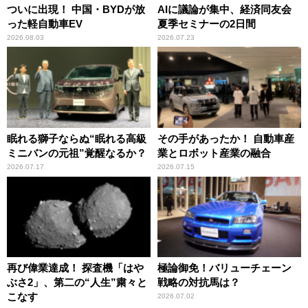
ついに出現！ 中国・BYDが放
AIに議論が集中、経済同友会
った軽自動車EV
夏季セミナーの2日間
2026.08.03
2026.07.23
眠れる獅子ならぬ“眠れる高級
その手があったか！ 自動車産
ミニバンの元祖”覚醒なるか？
業とロボット産業の融合
2026.07.17
2026.07.15
再び偉業達成！ 探査機「はや
極論御免！バリューチェーン
ぶさ2」、第二の“人生”粛々と
戦略の対抗馬は？
こなす
2026.07.02