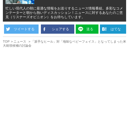
忙しい現代人の朝に最適な情報をお送りするニュース情報番組。多彩なコメ
ンテーターと朝から熱いディスカッション！ニュースに対するあなたのご意
見（リスナーズオピニオン）をお待ちしています。
ツイートする
シェアする
送る
はてな
TOP
ニュース
「派手なヒール」対「地味なベビーフェイス」となってしまった米
大統領候補の討論会