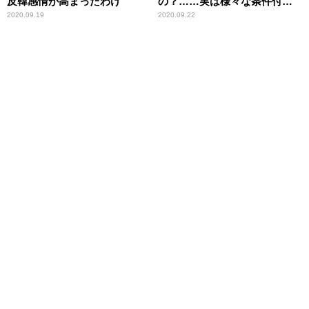
反韓感情が高まったわけ
の？……実は様々な条件付き
だった！ 辛坊治郎が解説
2020.09.19
2020.09.22