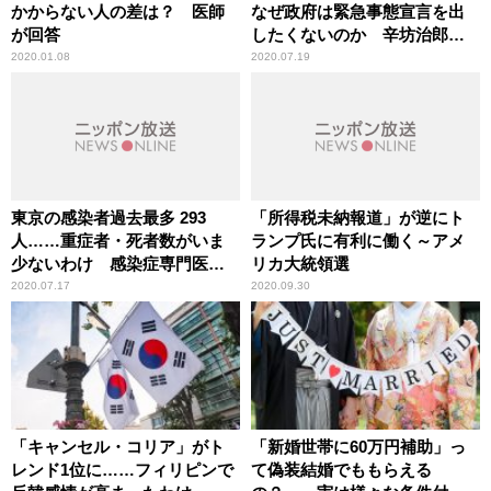
かからない人の差は？ 医師
なぜ政府は緊急事態宣言を出
が回答
したくないのか 辛坊治郎が
持論
2020.01.08
2020.07.19
東京の感染者過去最多 293
「所得税未納報道」が逆にト
人……重症者・死者数がいま
ランプ氏に有利に働く～アメ
少ないわけ 感染症専門医が
リカ大統領選
分析
2020.07.17
2020.09.30
「キャンセル・コリア」がト
「新婚世帯に60万円補助」っ
レンド1位に……フィリピンで
て偽装結婚でももらえる