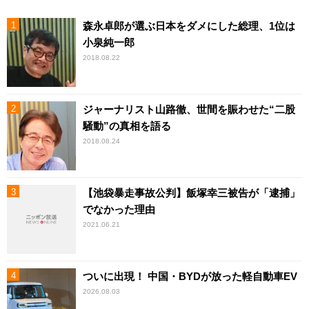
森永卓郎が選ぶ日本をダメにした総理、1位は
小泉純一郎
2018.08.22
ジャーナリスト山路徹、世間を賑わせた“二股
騒動”の真相を語る
2018.08.24
【池袋暴走事故公判】飯塚幸三被告が「逮捕」
でなかった理由
2021.06.21
ついに出現！ 中国・BYDが放った軽自動車EV
2026.08.03