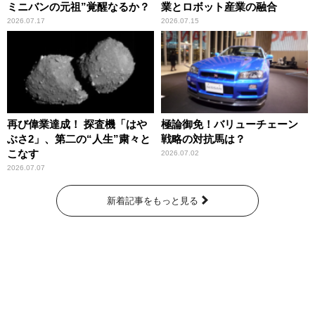
ミニバンの元祖”覚醒なるか？
業とロボット産業の融合
2026.07.17
2026.07.15
再び偉業達成！ 探査機「はや
極論御免！バリューチェーン
ぶさ2」、第二の“人生”粛々と
戦略の対抗馬は？
こなす
2026.07.02
2026.07.07
新着記事をもっと見る