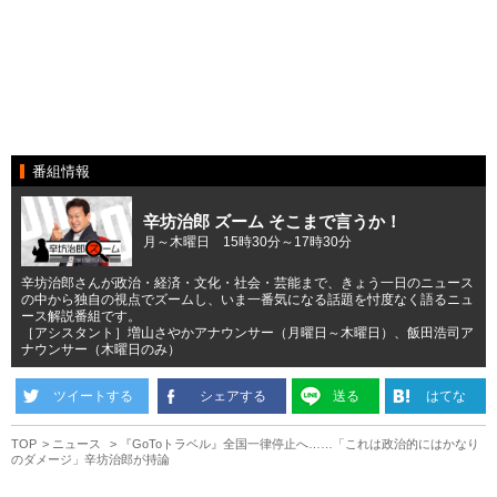
番組情報
辛坊治郎 ズーム そこまで言うか！
月～木曜日 15時30分～17時30分
辛坊治郎さんが政治・経済・文化・社会・芸能まで、きょう一日のニュース
の中から独自の視点でズームし、いま一番気になる話題を忖度なく語るニュ
ース解説番組です。
［アシスタント］増山さやかアナウンサー（月曜日～木曜日）、飯田浩司ア
ナウンサー（木曜日のみ）
ツイートする
シェアする
送る
はてな
TOP
ニュース
『GoToトラベル』全国一律停止へ……「これは政治的にはかなり
のダメージ」辛坊治郎が持論