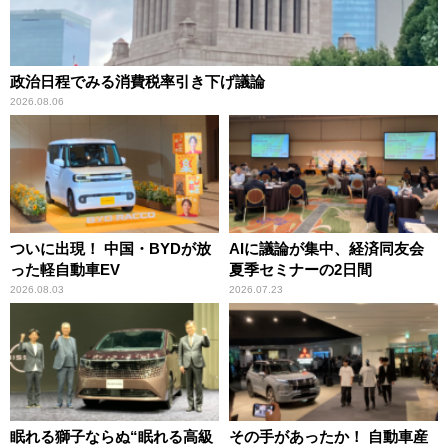
政治日程でみる消費税率引き下げ議論
2026.08.06
ついに出現！ 中国・BYDが放
AIに議論が集中、経済同友会
った軽自動車EV
夏季セミナーの2日間
2026.08.03
2026.07.23
眠れる獅子ならぬ“眠れる高級
その手があったか！ 自動車産