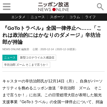
エンタメ
ニュース
スポーツ
コラム
ライフ
『GoToトラベル』全国一律停止へ……「こ
れは政治的にはかなりのダメージ」辛坊治
郎が持論
NEWS ONLINE 編集部
公開：
2020-12-14
（
2020-12-16
更新）
ニュース
新型コロナウイルス感染症
辛坊治郎 ズーム そこまで言うか！
キャスターの辛坊治郎氏が12月14日（月）、自身がパーソ
ナリティを務めるニッポン放送「辛坊治郎 ズーム そこ
まで言うか！」に出演。この日菅総理大臣が表明した観光
支援事業『GoToトラベル』の全国一律停止について、持論