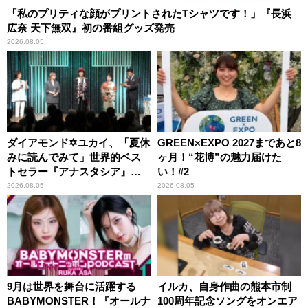
「私のプリティな顔がプリントされたTシャツです！」『長浜
広奈 天下無双』初の番組グッズ発売
2026.08.05
ダイアモンド✡ユカイ、「夏休
GREEN×EXPO 2027まであと8
みに読んでみて」世界的ベス
ヶ月！“花博”の魅力届けた
トセラー『アナスタシア』を
い！#2
紹介
2026.08.05
2026.08.05
9月は世界を舞台に活躍する
イルカ、自身作曲の熊本市制
BABYMONSTER！『オールナ
100周年記念ソングをオンエア