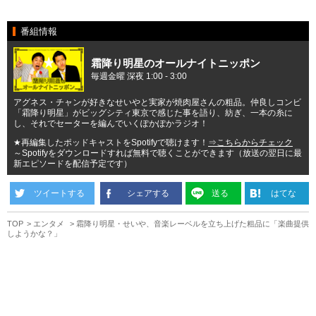
番組情報
霜降り明星のオールナイトニッポン
毎週金曜 深夜 1:00 - 3:00
アグネス・チャンが好きなせいやと実家が焼肉屋さんの粗品。仲良しコンビ
「霜降り明星」がビッグシティ東京で感じた事を語り、紡ぎ、一本の糸に
し、それでセーターを編んでいくぽかぽかラジオ！
★再編集したポッドキャストをSpotifyで聴けます！
⇒こちらからチェック
～Spotifyをダウンロードすれば無料で聴くことができます（放送の翌日に最
新エピソードを配信予定です）
ツイートする
シェアする
送る
はてな
TOP
エンタメ
霜降り明星・せいや、音楽レーベルを立ち上げた粗品に「楽曲提供
しようかな？」