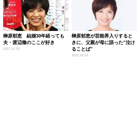
榊原郁恵 結婚30年経っても
榊原郁恵が芸能界入りすると
夫・渡辺徹のここが好き
きに、父親が母に語った“泣け
ることば”
2017.11.20
2021.02.01