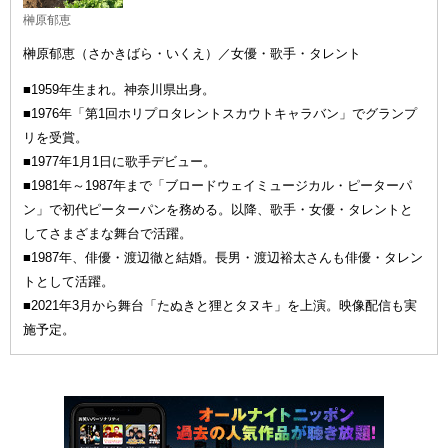
榊原郁恵
榊原郁恵（さかきばら・いくえ）／女優・歌手・タレント
■1959年生まれ。神奈川県出身。
■1976年「第1回ホリプロタレントスカウトキャラバン」でグランプ
リを受賞。
■1977年1月1日に歌手デビュー。
■1981年～1987年まで「ブロードウェイミュージカル・ピーターパ
ン」で初代ピーターパンを務める。以降、歌手・女優・タレントと
してさまざまな舞台で活躍。
■1987年、俳優・渡辺徹と結婚。長男・渡辺裕太さんも俳優・タレン
トとして活躍。
■2021年3月から舞台「たぬきと狸とタヌキ」を上演。映像配信も実
施予定。