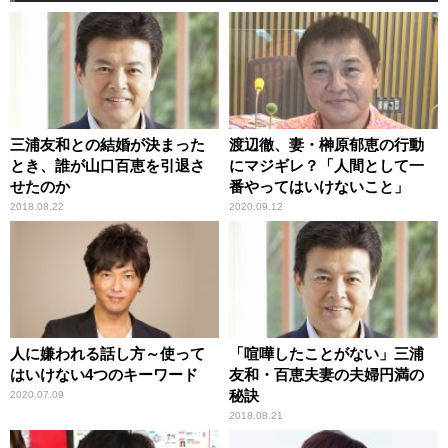
三浦友和との結婚が決まった
渡辺徹、妻・榊原郁恵の行動
とき、誰が山口百恵を引退さ
にマジギレ？「人間として一
せたのか
番やってはいけないこと」
2018.08.22
2020.09.12
人に嫌われる話し方～使って
「喧嘩したことがない」三浦
はいけない4つのキーワード
友和・百恵夫妻の夫婦円満の
秘訣
2020.07.09
2018.08.21