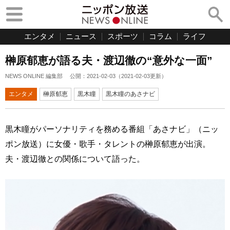
エンタメ
ニュース
スポーツ
コラム
ライフ
榊原郁恵が語る夫・渡辺徹の“意外な一面”
NEWS ONLINE 編集部
公開：
2021-02-03
（
2021-02-03
更新）
エンタメ
榊原郁恵
黒木瞳
黒木瞳のあさナビ
黒木瞳がパーソナリティを務める番組「あさナビ」（ニッ
ポン放送）に女優・歌手・タレントの榊原郁恵が出演。
夫・渡辺徹との関係について語った。