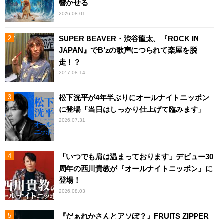
響かせる
2026.08.01
SUPER BEAVER・渋谷龍太、『ROCK IN
JAPAN』でB’zの歌声につられて楽屋を脱
走！？
2017.08.14
松下洸平が4年半ぶりにオールナイトニッポン
に登場「当日はしっかり仕上げて臨みます」
2026.07.31
「いつでも肩は温まっております」デビュー30
周年の西川貴教が『オールナイトニッポン』に
登場！
2026.08.03
『だぁれかさんとアソぼ？』FRUITS ZIPPER