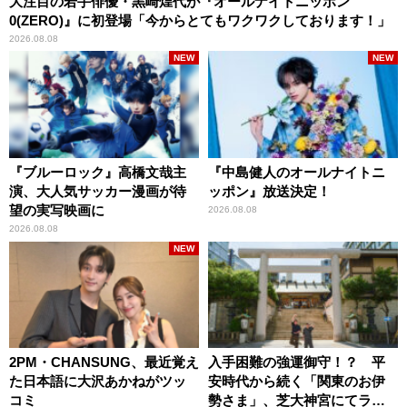
大注目の若手俳優・黒崎煌代が『オールナイトニッポン
0(ZERO)』に初登場「今からとてもワクワクしております！」
2026.08.08
NEW
NEW
『ブルーロック』高橋文哉主
『中島健人のオールナイトニ
演、大人気サッカー漫画が待
ッポン』放送決定！
望の実写映画に
2026.08.08
2026.08.08
NEW
2PM・CHANSUNG、最近覚え
入手困難の強運御守！？ 平
た日本語に大沢あかねがツッ
安時代から続く「関東のお伊
コミ
勢さま」、芝大神宮にてラン