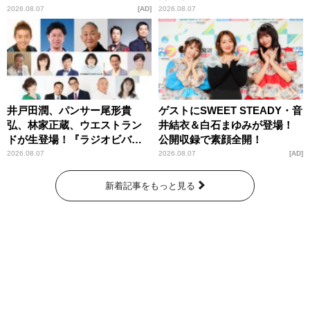
パンプスが合格祈願！
2026.08.07
AD
2026.08.07
井戸田潤、パンサー尾形貴
ゲストにSWEET STEADY・音
弘、林家正蔵、ウエストラン
井結衣＆白石まゆみが登場！
ドが生登場！『ラジオビバリ
公開収録で素顔全開！
ー昼ズ』
2026.08.07
2026.08.07
AD
新着記事をもっと見る