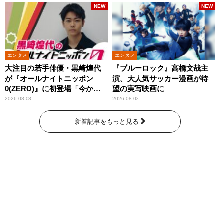
NEW
NEW
エンタメ
エンタメ
大注目の若手俳優・黒崎煌代
『ブルーロック』高橋文哉主
が『オールナイトニッポン
演、大人気サッカー漫画が待
0(ZERO)』に初登場「今から
望の実写映画に
とてもワクワクしておりま
2026.08.08
2026.08.08
す！」
新着記事をもっと見る