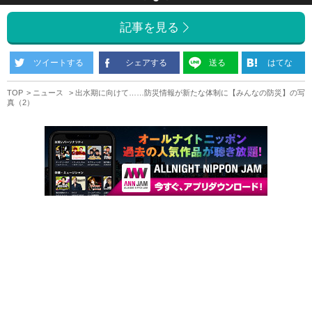
記事を見る
ツイートする
シェアする
送る
はてな
TOP
ニュース
出水期に向けて……防災情報が新たな体制に【みんなの防災】の写
真（2）