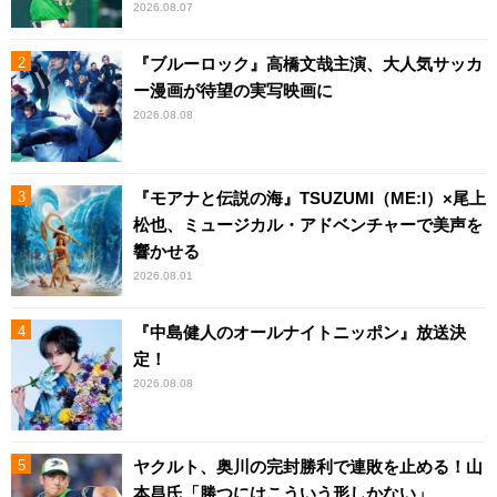
2026.08.07
『ブルーロック』高橋文哉主演、大人気サッカ
ー漫画が待望の実写映画に
2026.08.08
『モアナと伝説の海』TSUZUMI（ME:I）×尾上
松也、ミュージカル・アドベンチャーで美声を
響かせる
2026.08.01
『中島健人のオールナイトニッポン』放送決
定！
2026.08.08
ヤクルト、奥川の完封勝利で連敗を止める！山
本昌氏「勝つにはこういう形しかない」