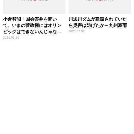
小倉智昭「国会答弁を聞い
川辺川ダムが建設されていた
て、いまの菅政権にはオリン
ら災害は防げたか～九州豪雨
ピックはできないんじゃない
2020.07.08
かと」
2021.05.16