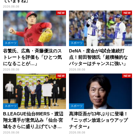
ていますね」
2026.08.08
NEW
NEW
スポーツ
スポーツ
谷繁氏、広島・斉藤優汰のス
DeNA・度会が4試合連続打
トレートを評価も「ひとつ気
点！前田智徳氏「超積極的な
になることが…」
バッターはチャンスに強い」
2026.08.08
2026.08.08
NEW
NEW
スポーツ
スポーツ
B.LEAGUE仙台89ERS・渡辺
髙津臣吾が13年ぶりに登場！
翔太選手が意気込み「仙台‧宮
『ニッポン放送ショウアップ
城をさらに盛り上げていきた
ナイター』
いです」
2026.08.08
2026.08.08