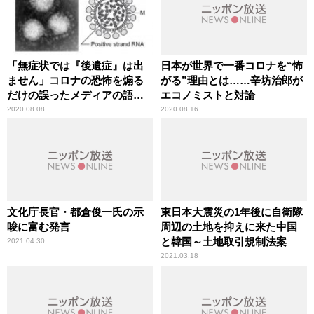
「無症状では『後遺症』は出
日本が世界で一番コロナを“怖
ません」コロナの恐怖を煽る
がる”理由とは……辛坊治郎が
だけの誤ったメディアの語法
エコノミストと対論
に辛坊治郎が異議
2020.08.08
2020.08.16
文化庁長官・都倉俊一氏の示
東日本大震災の1年後に自衛隊
唆に富む発言
周辺の土地を抑えに来た中国
と韓国～土地取引規制法案
2021.04.30
2021.03.18