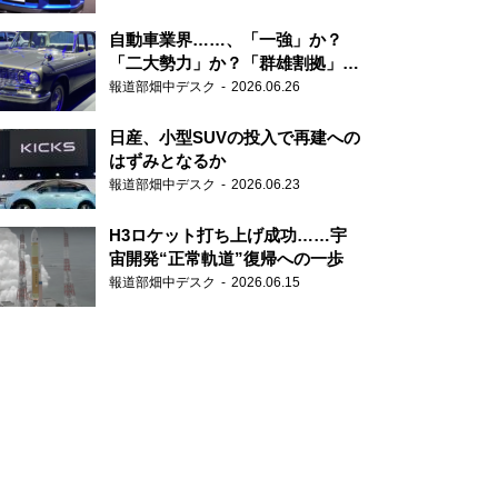
自動車業界……、「一強」か？
「二大勢力」か？「群雄割拠」
か？
報道部畑中デスク
2026.06.26
日産、小型SUVの投入で再建への
はずみとなるか
報道部畑中デスク
2026.06.23
H3ロケット打ち上げ成功……宇
宙開発“正常軌道”復帰への一歩
報道部畑中デスク
2026.06.15