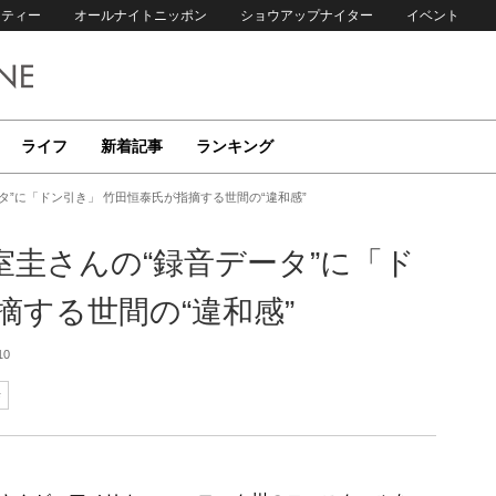
リティー
オールナイトニッポン
ショウアップナイター
イベント
ライフ
新着記事
ランキング
”に「ドン引き」 竹田恒泰氏が指摘する世間の“違和感”
圭さんの“録音データ”に「ド
摘する世間の“違和感”
10
泰