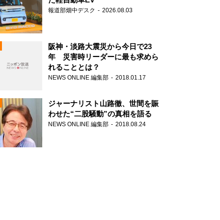
報道部畑中デスク
2026.08.03
阪神・淡路大震災から今日で23
年 災害時リーダーに最も求めら
れることとは？
N
NEWS ONLINE 編集部
2018.01.17
ジャーナリスト山路徹、世間を賑
わせた“二股騒動”の真相を語る
NEWS ONLINE 編集部
2018.08.24
N