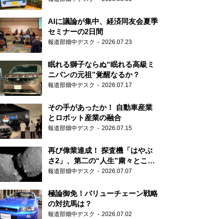
AIに議論が集中、経済同友会夏季
セミナーの2日間
報道部畑中デスク
2026.07.23
眠れる獅子ならぬ“眠れる高級ミ
ニバンの元祖”覚醒なるか？
報道部畑中デスク
2026.07.17
その手があったか！ 自動車産業
とロボット産業の融合
報道部畑中デスク
2026.07.15
再び偉業達成！ 探査機「はやぶ
さ2」、第二の“人生”粛々とこな
す
報道部畑中デスク
2026.07.07
極論御免！バリューチェーン戦略
の対抗馬は？
報道部畑中デスク
2026.07.02