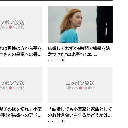
れば男性の方から手を
結婚してわずか6時間で離婚を決
圭さんの皇室への畏
定づけた“出来事”とは…。
乏しさを竹田恒泰氏が
2018.08.10
親子の縁を切れ」小室
「結婚しても小室家と家族として
卓郎が結婚へのアドバ
のお付き合いをするかどうかは
別」小室圭さん結婚問題の現在と
2021.05.11
今後を竹田恒泰氏が解説