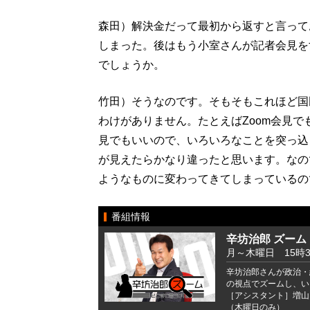
森田）解決金だって最初から返すと言って
しまった。後はもう小室さんが記者会見を
でしょうか。
竹田）そうなのです。そもそもこれほど国
わけがありません。たとえばZoom会見
見でもいいので、いろいろなことを突っ込
が見えたらかなり違ったと思います。なの
ようなものに変わってきてしまっているの
番組情報
辛坊治郎 ズーム
月～木曜日 15時
辛坊治郎さんが政治・
の視点でズームし、い
［アシスタント］増山
（木曜日のみ）