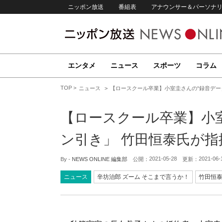
ニッポン放送
番組表
アナウンサー＆パーソナ
エンタメ
ニュース
スポーツ
コラム
TOP
ニュース
【ロースクール卒業】小室圭さんの“録音データ
【ロースクール卒業】小室
ン引き」 竹田恒泰氏が指
2021-05-28
2021-06-
By -
NEWS ONLINE 編集部
公開：
更新：
ニュース
辛坊治郎 ズーム そこまで言うか！
竹田恒