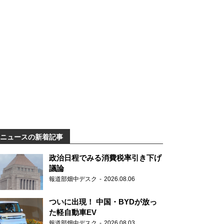
ニュースの新着記事
政治日程でみる消費税率引き下げ
議論
報道部畑中デスク
2026.08.06
ついに出現！ 中国・BYDが放っ
た軽自動車EV
報道部畑中デスク
2026.08.03