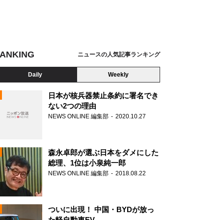
ANKING
ニュースの人気記事ランキング
Daily
Weekly
日本が核兵器禁止条約に署名でき
ない2つの理由
NEWS ONLINE 編集部
2020.10.27
N
森永卓郎が選ぶ日本をダメにした
総理、1位は小泉純一郎
NEWS ONLINE 編集部
2018.08.22
ついに出現！ 中国・BYDが放っ
た軽自動車EV