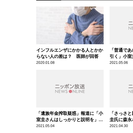
インフルエンザにかかる人とかか
「普通であ
らない人の差は？ 医師が回答
引く」小室
敬・愛情の
2020.01.08
2021.05.06
指摘
「遺族年金搾取疑惑」報道に「小
「さっさと
室圭さんはしっかりと説明を」竹
圭氏に森永
田恒泰氏が指摘する“皇室が最も
イス
2021.05.04
2021.04.30
嫌うこと”