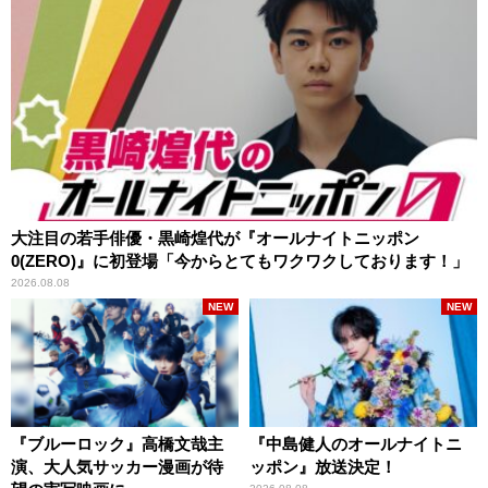
大注目の若手俳優・黒崎煌代が『オールナイトニッポン
0(ZERO)』に初登場「今からとてもワクワクしております！」
2026.08.08
NEW
NEW
『ブルーロック』高橋文哉主
『中島健人のオールナイトニ
演、大人気サッカー漫画が待
ッポン』放送決定！