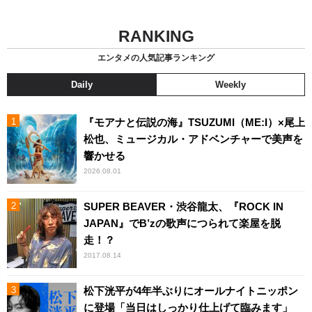
RANKING
エンタメの人気記事ランキング
Daily
Weekly
『モアナと伝説の海』TSUZUMI（ME:I）×尾上
松也、ミュージカル・アドベンチャーで美声を
響かせる
2026.08.01
SUPER BEAVER・渋谷龍太、『ROCK IN
JAPAN』でB’zの歌声につられて楽屋を脱
走！？
2017.08.14
松下洸平が4年半ぶりにオールナイトニッポン
に登場「当日はしっかり仕上げて臨みます」