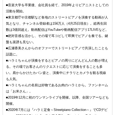
■音楽大学を卒業後、会社員を経て、2019年よりピアニストとしての
活動を開始。
■東京都庁や京都駅など各地のストリートピアノを演奏する動画が人
気となり、チャンネル登録者は156万人（4月25日現在）。総再生回
数は3億回超え。動画配信はYouTubeや動画配信アプリ17LIVEなど。
■絶対音感を活かし、その場で耳コピして即興でピアノを奏でる。鍵
盤も楽譜も見ない。
■広瀬香美さんからのオファーでストリートピアノで共演したことも
話題に。
■ハラミちゃんが演奏をするとピアノの周りにどんどん人の数が増え
る。その場でお客さんのリクエストに応じて演奏をすることも多
い。肩からかけたカバン姿と、演奏中にチラリとカメラを観る視線
も人気。
■ハラミちゃんの名前は好物であるお肉のハラミから。ファンネーム
は「お米さん」。
■2019年12月に初のワンマンライブを開催。以降、全国ツアーなども
開催。
■2020年7月には『ハラミ定食～Streetpiano Collection～』でCDデビ