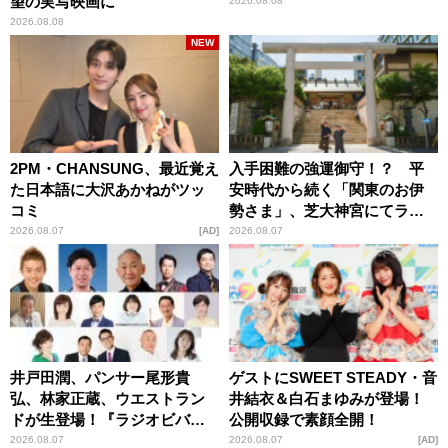
望の実写映画に
2026.08.08
2026.08.08
NEW
2PM・CHANSUNG、最近覚え
入手困難の強運御守！？ 平
た日本語に大沢あかねがツッ
安時代から続く「関東のお伊
コミ
勢さま」、芝大神宮にてラン
パンプスが合格祈願！
2026.08.07
AD
2026.08.07
井戸田潤、パンサー尾形貴
ゲストにSWEET STEADY・音
弘、林家正蔵、ウエストラン
井結衣＆白石まゆみが登場！
ドが生登場！『ラジオビバリ
公開収録で素顔全開！
ー昼ズ』
2026.08.07
2026.08.07
AD