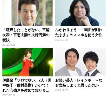
「喧嘩したことがない」三浦
ふかわりょう～「画面が割れ
友和・百恵夫妻の夫婦円満の
たまま」のスマホを使う女性
秘訣
2021.01.26
2018.08.21
伊藤蘭「ソロで歌い、2人（田
お笑い芸人・レインボー～な
中好子・藤村美樹）がいてく
ぜ女装しようと思ったのか
れた心強さを改めて知りまし
2020.06.29
た」
2020.12.21