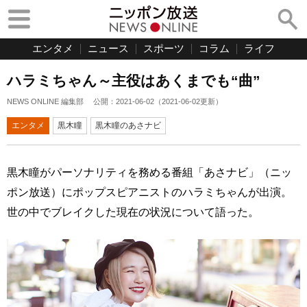
エンタメ
ニュース
スポーツ
コラム
ライフ
ハラミちゃん～主役はあくまでも“曲”
NEWS ONLINE 編集部
公開：
2021-06-02
（
2021-06-02
更新）
エンタメ
黒木瞳
黒木瞳のあさナビ
黒木瞳がパーソナリティを務める番組「あさナビ」（ニッ
ポン放送）にポップスピアニストのハラミちゃんが出演。
世の中でブレイクした現在の状況について語った。