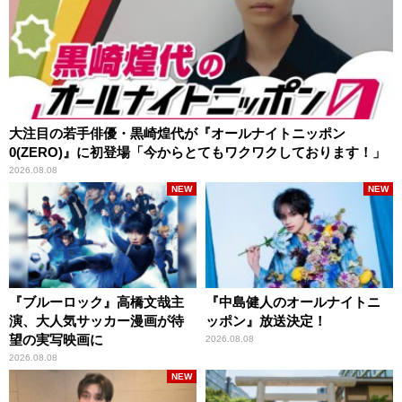
大注目の若手俳優・黒崎煌代が『オールナイトニッポン
0(ZERO)』に初登場「今からとてもワクワクしております！」
2026.08.08
NEW
NEW
『ブルーロック』高橋文哉主
『中島健人のオールナイトニ
演、大人気サッカー漫画が待
ッポン』放送決定！
望の実写映画に
2026.08.08
2026.08.08
NEW