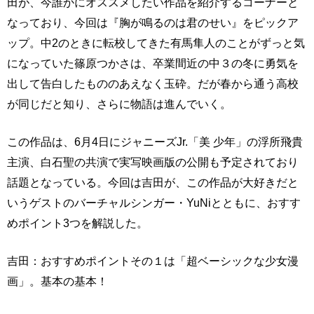
田が、今誰かにオススメしたい作品を紹介するコーナーと
なっており、今回は『胸が鳴るのは君のせい』をピックア
ップ。中2のときに転校してきた有馬隼人のことがずっと気
になっていた篠原つかさは、卒業間近の中３の冬に勇気を
出して告白したもののあえなく玉砕。だが春から通う高校
が同じだと知り、さらに物語は進んでいく。
この作品は、6月4日にジャニーズJr.「美 少年」の浮所飛貴
主演、白石聖の共演で実写映画版の公開も予定されており
話題となっている。今回は吉田が、この作品が大好きだと
いうゲストのバーチャルシンガー・YuNiとともに、おすす
めポイント3つを解説した。
吉田：おすすめポイントその１は「超ベーシックな少女漫
画」。基本の基本！