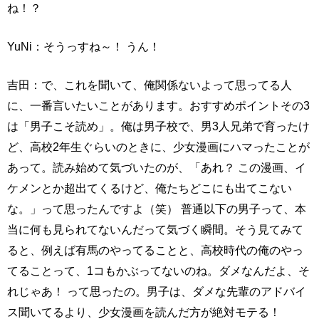
ね！？
YuNi：そうっすね～！ うん！
吉田：で、これを聞いて、俺関係ないよって思ってる人
に、一番言いたいことがあります。おすすめポイントその3
は「男子こそ読め」。俺は男子校で、男3人兄弟で育ったけ
ど、高校2年生ぐらいのときに、少女漫画にハマったことが
あって。読み始めて気づいたのが、「あれ？ この漫画、イ
ケメンとか超出てくるけど、俺たちどこにも出てこない
な。」って思ったんですよ（笑） 普通以下の男子って、本
当に何も見られてないんだって気づく瞬間。そう見てみて
ると、例えば有馬のやってることと、高校時代の俺のやっ
てることって、1コもかぶってないのね。ダメなんだよ、そ
れじゃあ！ って思ったの。男子は、ダメな先輩のアドバイ
ス聞いてるより、少女漫画を読んだ方が絶対モテる！