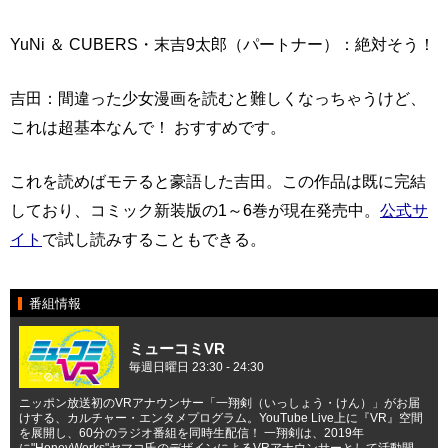
YuNi ＆ CUBERS・末吉9太郎（パートナー）：絶対そう！
吉田：間違った少女漫画を読むと難しくなっちゃうけど、
これは超基本なんで！ おすすめです。
これを読めばモテると豪語した吉田。この作品は既に完結
しており、コミック新装版の1～6巻が現在発売中。
公式サ
イト
で試し読みすることもできる。
番組情報
ミューコミVR
毎週日曜日 23:30 - 24:30
ニッポン放送初のVRアナウンサー「一翔剣（いっしょう・けん）」がお届
けする、カルチャー・エンタメプログラム。YouTube Live上に『VR』空間
を展開し、60分のラジオ番組を同時生配信！ 一翔剣は、2019年