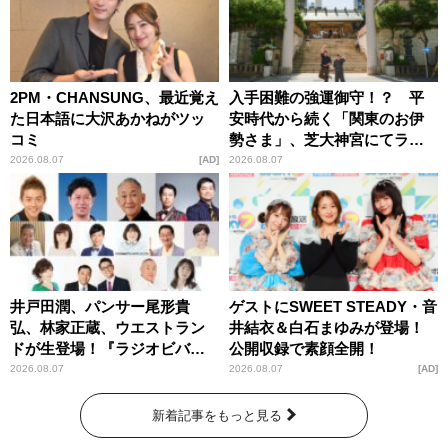
2PM・CHANSUNG、最近覚え
入手困難の強運御守！？ 平
た日本語に大沢あかねがツッ
安時代から続く「関東のお伊
コミ
勢さま」、芝大神宮にてラン
パンプスが合格祈願！
2026.08.07
AD
2026.08.07
井戸田潤、パンサー尾形貴
ゲストにSWEET STEADY・音
弘、林家正蔵、ウエストラン
井結衣＆白石まゆみが登場！
ドが生登場！『ラジオビバリ
公開収録で素顔全開！
ー昼ズ』
2026.08.07
2026.08.07
AD
新着記事をもっと見る