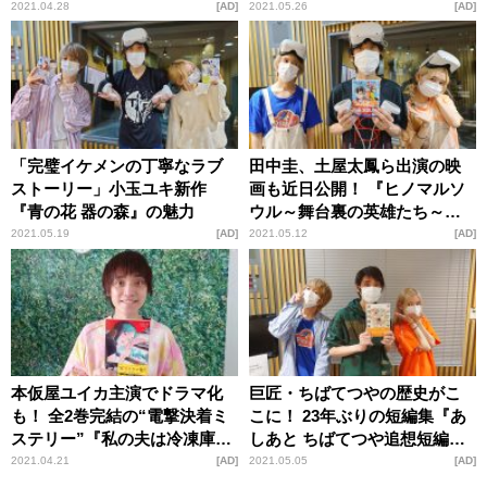
作「ボタボタ」の魅力
2021.04.28
AD
2021.05.26
AD
「完璧イケメンの丁寧なラブ
田中圭、土屋太鳳ら出演の映
ストーリー」小玉ユキ新作
画も近日公開！ 『ヒノマルソ
『青の花 器の森』の魅力
ウル～舞台裏の英雄たち～』
の魅力
2021.05.19
AD
2021.05.12
AD
本仮屋ユイカ主演でドラマ化
巨匠・ちばてつやの歴史がこ
も！ 全2巻完結の“電撃決着ミ
こに！ 23年ぶりの短編集『あ
ステリー”『私の夫は冷凍庫に
しあと ちばてつや追想短編
眠っている』の魅力
集』の魅力を紹介
2021.04.21
AD
2021.05.05
AD