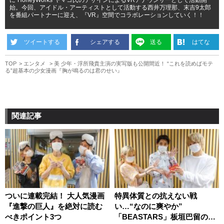
に"HoneyWorks"ヤマコ氏のデザインによるVRアナウンサーとして活動開
始。今回、アイドル・アーティストとして活動する西井万理那、末吉9太郎
を番組パートナーに迎え、『VR』空間でコラボレーションしていく！！
ツイートする
シェアする
送る
はてな
TOP
エンタメ
美 少年・浮所飛貴主演の実写版も公開間近！ “これを読めばモテ
る”超基本の少女漫画『胸が鳴るのは君のせい』
関連記事
ついに連載完結！ 大人気漫画
特異体質との抗えない戦
『進撃の巨人』を絶対に読む
い…“なのに爽やか”
べきポイント3つ
「BEASTARS」板垣巴留の新