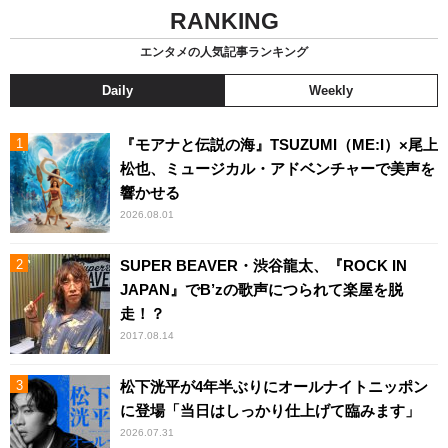
RANKING
エンタメの人気記事ランキング
Daily
Weekly
『モアナと伝説の海』TSUZUMI（ME:I）×尾上
松也、ミュージカル・アドベンチャーで美声を
響かせる
2026.08.01
SUPER BEAVER・渋谷龍太、『ROCK IN
JAPAN』でB’zの歌声につられて楽屋を脱
走！？
2017.08.14
松下洸平が4年半ぶりにオールナイトニッポン
に登場「当日はしっかり仕上げて臨みます」
2026.07.31