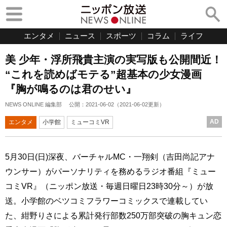
エンタメ
ニュース
スポーツ
コラム
ライフ
美 少年・浮所飛貴主演の実写版も公開間近！
“これを読めばモテる”超基本の少女漫画
『胸が鳴るのは君のせい』
NEWS ONLINE 編集部
公開：
2021-06-02
（
2021-06-02
更新）
AD
エンタメ
小学館
ミューコミVR
5月30日(日)深夜、バーチャルMC・一翔剣（吉田尚記アナ
ウンサー）がパーソナリティを務めるラジオ番組『ミュー
コミVR』（ニッポン放送・毎週日曜日23時30分～）が放
送。小学館のベツコミフラワーコミックスで連載してい
た、紺野りさによる累計発行部数250万部突破の胸キュン恋