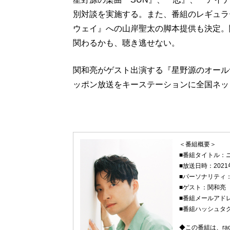
別対談を実施する。また、番組のレギュラ
ウェイ』への山岸聖太の脚本提供も決定。
関わるかも、聴き逃せない。
関和亮がゲスト出演する『星野源のオールナ
ッポン放送をキーステーションに全国ネッ
＜番組概要＞
■番組タイトル：
■放送日時：202
■パーソナリティ
■ゲスト：関和亮
■番組メールアド
■番組ハッシュタ
◆この番組は、ra