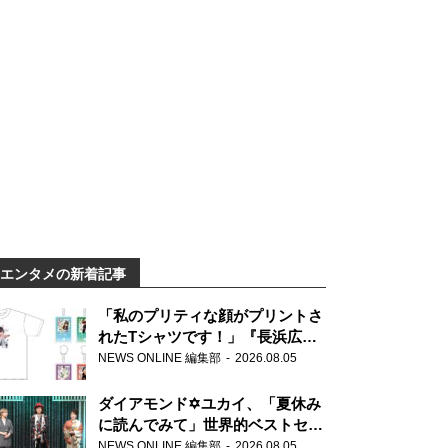
エンタメの新着記事
「私のプリティな顔がプリントさ
れたTシャツです！」『長浜広奈
天下無双』初の番組グッズ発売
NEWS ONLINE 編集部
2026.08.05
ダイアモンド✡ユカイ、「夏休み
に読んでみて」世界的ベストセラ
ー『アナスタシア』を紹介
NEWS ONLINE 編集部
2026.08.05