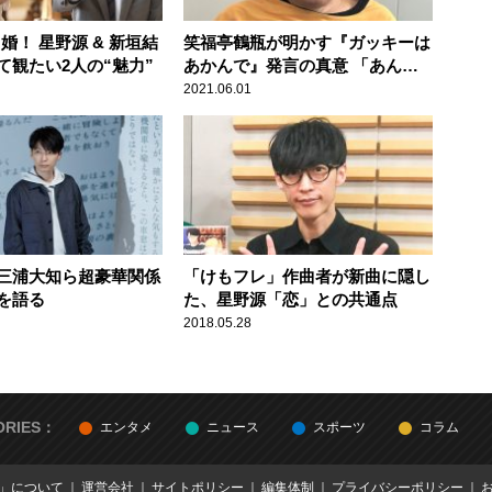
”婚！ 星野源 & 新垣結
笑福亭鶴瓶が明かす『ガッキーは
て観たい2人の“魅力”
あかんで』発言の真意 「あんな
シンデレラみたいな人と……」
2021.06.01
三浦大知ら超豪華関係
「けもフレ」作曲者が新曲に隠し
を語る
た、星野源「恋」との共通点
2018.05.28
ORIES：
エンタメ
ニュース
スポーツ
コラム
E」について
運営会社
サイトポリシー
編集体制
プライバシーポリシー