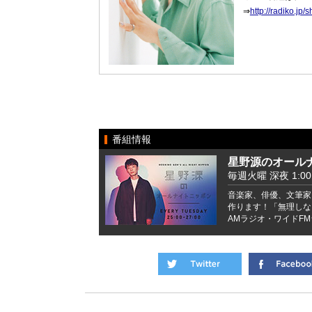
⇒
http://radiko.j
番組情報
星野源のオール
毎週火曜 深夜 1:00 -
音楽家、俳優、文筆家
作ります！「無理しな
AMラジオ・ワイドFM