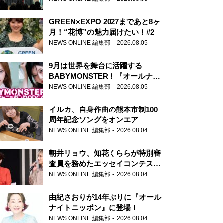
GREEN×EXPO 2027まであと8ヶ
月！“花博”の魅力届けたい！#2
NEWS ONLINE 編集部
2026.08.05
9月は世界を舞台に活躍する
BABYMONSTER！『オールナイ
トニッポンPODCAST』月替わり
NEWS ONLINE 編集部
2026.08.05
パーソナリティ
イルカ、自身作曲の熊本市制100
周年記念ソングをオンエア
NEWS ONLINE 編集部
2026.08.04
朝井リョウ、知花くららが特別審
査員を務めたエッセイコンテスト
の特別番組「#いまあなたに伝え
NEWS ONLINE 編集部
2026.08.04
たいこと」
由紀さおりが14年ぶりに『オール
ナイトニッポン』に登場！
NEWS ONLINE 編集部
2026.08.04