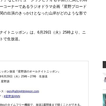
ーコーナーであるラジオドラマ企画『星野ブロード
関の出演のきっかけとなった山岸がどのような形で
イトニッポン』は、6月29日（火）25時より、ニ
トで生放送。
ニッポン放送『星野源のオールナイトニッポン』
1年6月29日（火）25時～27時 生放送
：星野源
レス：
gen@allnightnippon.com
グ：
#星野源ANN
dikoのタイムフリー機能で、放送1週間後まで聴くことができる。