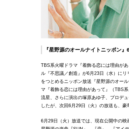
『星野源のオールナイトニッポン』6月
TBS系火曜ドラマ『着飾る恋には理由が
ル『不思議／創造』が6月23日（水）に
をつとめるニッポン放送『星野源のオール
マ『着飾る恋には理由があって』（TBS
流星、さらに演出の塚原あゆ子、プロデュ
したが、次回6月29日（火）の放送も、
6月29日（火）放送では、現在公開中の
星野源の楽曲『SUN』、『恋』、『アイ