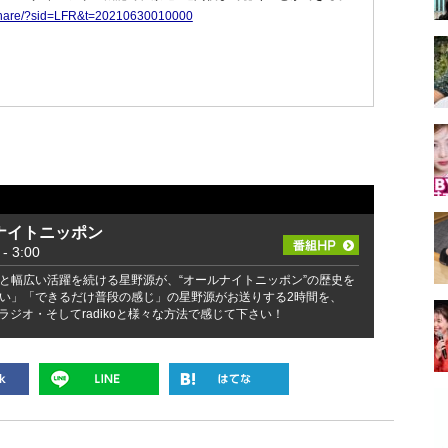
p/share/?sid=LFR&t=20210630010000
ナイトニッポン
 3:00
と幅広い活躍を続ける星野源が、“オールナイトニッポン”の歴史を
い」「できるだけ普段の感じ」の星野源がお送りする2時間を、
ラジオ・そしてradikoと様々な方法で感じて下さい！