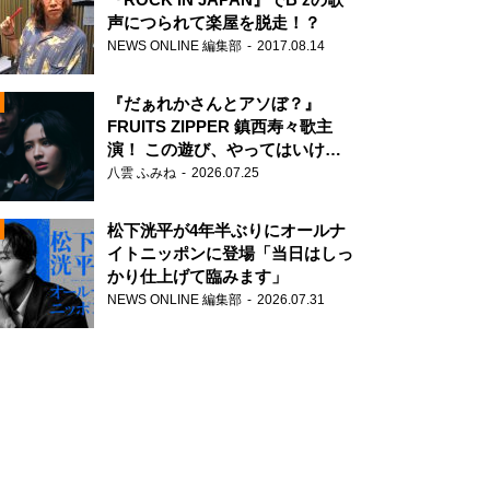
声につられて楽屋を脱走！？
NEWS ONLINE 編集部
2017.08.14
『だぁれかさんとアソぼ？』
FRUITS ZIPPER 鎮西寿々歌主
演！ この遊び、やってはいけま
せん。
八雲 ふみね
2026.07.25
N
松下洸平が4年半ぶりにオールナ
イトニッポンに登場「当日はしっ
かり仕上げて臨みます」
NEWS ONLINE 編集部
2026.07.31
N