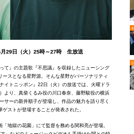
29日（火）25時～27時 生放送
あって』の主題歌『不思議』を収録したニューシング
リリースとなる星野源。そんな星野がパーソナリティ
ナイトニッポン』22日（火）の放送では、火曜ドラ
系）より、真柴くるみ役の川口春奈、藤野駿役の横浜
ーサーの新井順子が登場し、作品の魅力を語り尽く
豪華ゲストが登場することが発表された。
映画「地獄の花園」にて監督を務める関和亮が登場。
デア』などのミュージックビデオも手掛けた関との特