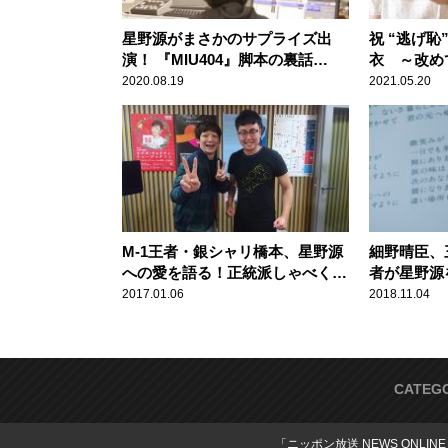
星野源がまさかのサプライズ出
祝 “逃げ恥
演！ 『MIU404』脚本の裏話
衣 ～改め
に“大の星野ファン”銀シャリ橋本
2020.08.19
2021.05.20
が歓喜
M-1王者・銀シャリ橋本、星野源
細野晴臣、
への愛を語る！正統派しゃべくり
者が星野源
漫才も披露！
2017.01.06
2018.11.04
CATEG
「ニッポン放送 NEWS ONLIN