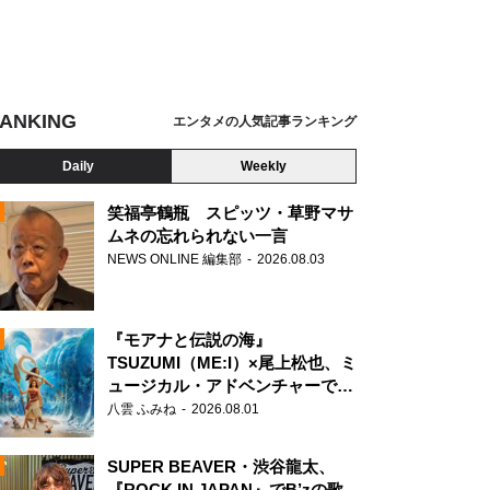
ANKING
エンタメの人気記事ランキング
Daily
Weekly
笑福亭鶴瓶 スピッツ・草野マサ
ムネの忘れられない一言
NEWS ONLINE 編集部
2026.08.03
N
『モアナと伝説の海』
TSUZUMI（ME:I）×尾上松也、ミ
ュージカル・アドベンチャーで美
声を響かせる
八雲 ふみね
2026.08.01
SUPER BEAVER・渋谷龍太、
『ROCK IN JAPAN』でB’zの歌