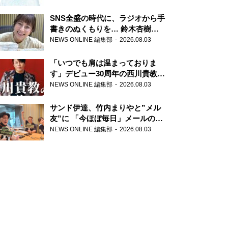
SNS全盛の時代に、ラジオから手
書きのぬくもりを… 鈴木杏樹の
直筆はがきが届く！
NEWS ONLINE 編集部
2026.08.03
『MUSIC10』こちら有楽町駅前
郵便局
「いつでも肩は温まっておりま
す」デビュー30周年の西川貴教が
『オールナイトニッポン』に登
NEWS ONLINE 編集部
2026.08.03
場！
サンド伊達、竹内まりやと”メル
友”に 「今ほぼ毎日」メールのや
り取り明かす
NEWS ONLINE 編集部
2026.08.03