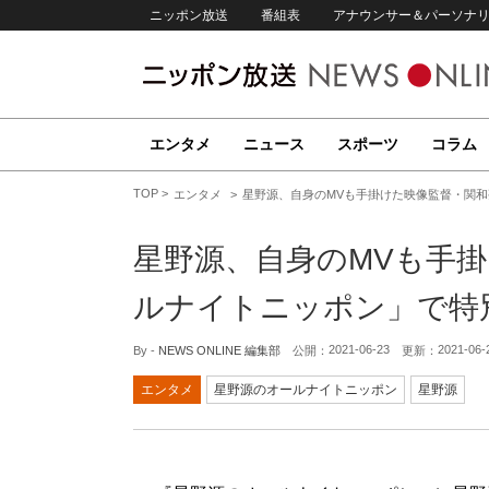
ニッポン放送
番組表
アナウンサー＆パーソナ
エンタメ
ニュース
スポーツ
コラム
TOP
エンタメ
星野源、自身のMVも手掛けた映像監督・関
星野源、自身のMVも手
ルナイトニッポン」で特
2021-06-23
2021-06-
By -
NEWS ONLINE 編集部
公開：
更新：
エンタメ
星野源のオールナイトニッポン
星野源