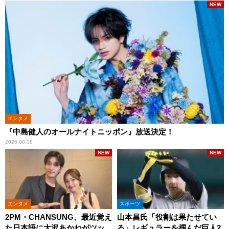
NEW
エンタメ
『中島健人のオールナイトニッポン』放送決定！
2026.08.08
NEW
NEW
エンタメ
スポーツ
2PM・CHANSUNG、最近覚え
山本昌氏「役割は果たせてい
た日本語に大沢あかねがツッ
る」レギュラーを掴んだ巨人2