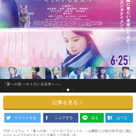
『夏への扉 ―キミのいる未来へ―』
記事を見る
ツイートする
シェアする
送る
はてな
TOP
コラム
『夏への扉』『ピーターラビット2』～山﨑賢人が初のSF作品に挑む
＆やんちゃウサギがまたまた大暴れ！の写真（8）