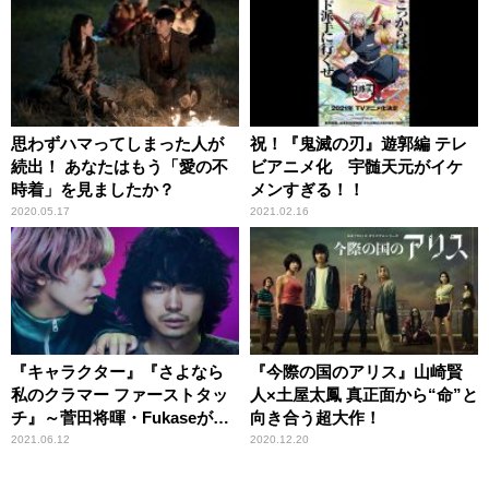
思わずハマってしまった人が
祝！『鬼滅の刃』遊郭編 テレ
続出！ あなたはもう「愛の不
ビアニメ化 宇髄天元がイケ
時着」を見ましたか？
メンすぎる！！
2020.05.17
2021.02.16
『キャラクター』『さよなら
『今際の国のアリス』山崎賢
私のクラマー ファーストタッ
人×土屋太鳳 真正面から“命”と
チ』～菅田将暉・Fukaseがみ
向き合う超大作！
せる化学反応＆あのアニメプ
2021.06.12
2020.12.20
ロジェクトの劇場版が公開！