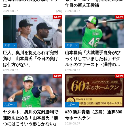
コミ
年目の新人王候補
2026.08.07
AD
2026.08.07
NEW
NEW
スポーツ
スポーツ
巨人、奥川を捉えられず完封
山本昌氏「大城選手自身がび
負け 山本昌氏「今日の負け
っくりしていましたね」ヤク
は仕方がない」
ルトのファースト・澤井の判
断を評価
2026.08.07
2026.08.07
NEW
NEW
スポーツ
スポーツ
ヤクルト、奥川の完封勝利で
#39 新井貴浩（広島）通算300
連敗を止める！山本昌氏「勝
号ホームラン
つにはこういう形しかない」
2026.08.07