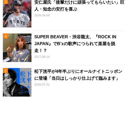
安仁屋氏「後輩だけに頑張ってもらいたい」巨
人・知念の安打を喜ぶ
2026.08.06
SUPER BEAVER・渋谷龍太、『ROCK IN
JAPAN』でB’zの歌声につられて楽屋を脱
走！？
2017.08.14
松下洸平が4年半ぶりにオールナイトニッポン
に登場「当日はしっかり仕上げて臨みます」
2026.07.31