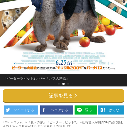
『ピーターラビット2／バーナバスの誘惑』
記事を見る
ツイートする
シェアする
送る
はてな
TOP
コラム
『夏への扉』『ピーターラビット2』～山﨑賢人が初のSF作品に挑む
＆やんちゃウサギがまたまた大暴れ！の写真（9）