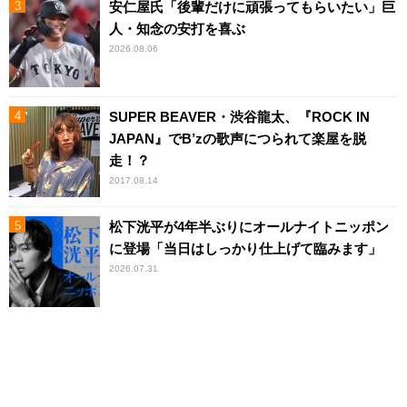
安仁屋氏「後輩だけに頑張ってもらいたい」巨
人・知念の安打を喜ぶ
2026.08.06
SUPER BEAVER・渋谷龍太、『ROCK IN
JAPAN』でB’zの歌声につられて楽屋を脱
走！？
2017.08.14
松下洸平が4年半ぶりにオールナイトニッポン
に登場「当日はしっかり仕上げて臨みます」
2026.07.31