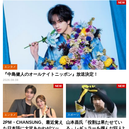
NEW
エンタメ
『中島健人のオールナイトニッポン』放送決定！
2026.08.08
NEW
NEW
エンタメ
スポーツ
2PM・CHANSUNG、最近覚え
山本昌氏「役割は果たせてい
た日本語に大沢あかねがツッ
る」レギュラーを掴んだ巨人2