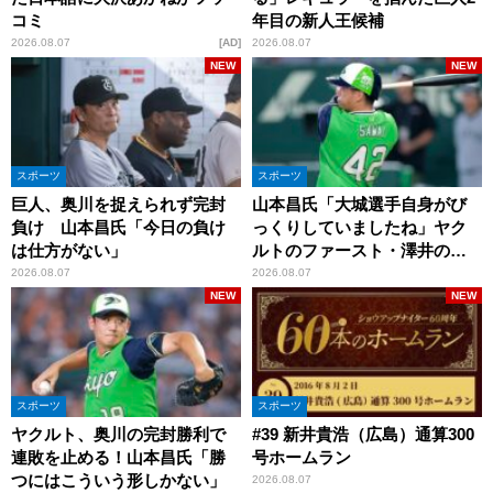
コミ
年目の新人王候補
2026.08.07
AD
2026.08.07
NEW
NEW
スポーツ
スポーツ
巨人、奥川を捉えられず完封
山本昌氏「大城選手自身がび
負け 山本昌氏「今日の負け
っくりしていましたね」ヤク
は仕方がない」
ルトのファースト・澤井の判
断を評価
2026.08.07
2026.08.07
NEW
NEW
スポーツ
スポーツ
ヤクルト、奥川の完封勝利で
#39 新井貴浩（広島）通算300
連敗を止める！山本昌氏「勝
号ホームラン
つにはこういう形しかない」
2026.08.07