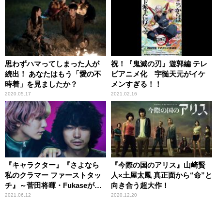
思わずハマってしまった人が
祝！『鬼滅の刃』遊郭編 テレ
続出！ あなたはもう「愛の不
ビアニメ化 宇髄天元がイケ
時着」を見ましたか？
メンすぎる！！
2020.05.17
2021.02.16
『キャラクター』『さよなら
『今際の国のアリス』山崎賢
私のクラマー ファーストタッ
人×土屋太鳳 真正面から“命”と
チ』～菅田将暉・Fukaseがみ
向き合う超大作！
せる化学反応＆あのアニメプ
2021.06.12
2020.12.20
ロジェクトの劇場版が公開！